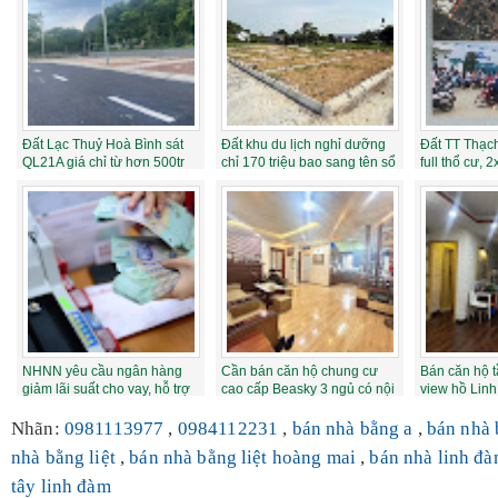
Đất Lạc Thuỷ Hoà Bình sát
Đất khu du lịch nghỉ dưỡng
Đất TT Thạ
QL21A giá chỉ từ hơn 500tr
chỉ 170 triệu bao sang tên sổ
full thổ cư, 
tên...
NHNN yêu cầu ngân hàng
Cần bán căn hộ chung cư
Bán căn hộ 
giảm lãi suất cho vay, hỗ trợ
cao cấp Beasky 3 ngủ có nội
view hồ Lin
tăng tr...
thất, că...
thiết kế 2...
Nhãn:
0981113977
,
0984112231
,
bán nhà bằng a
,
bán nhà 
nhà bằng liệt
,
bán nhà bằng liệt hoàng mai
,
bán nhà linh đ
tây linh đàm