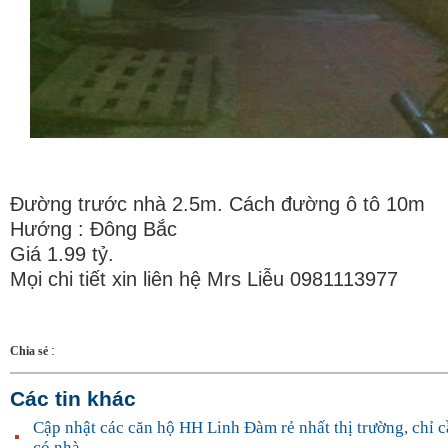
Đường trước nhà 2.5m. Cách đường ô tô 10m
Hướng : Đông Bắc
Giá 1.99 tỷ.
Mọi chi tiết xin liên hệ Mrs Liễu 0981113977
:
Chia sẻ
Các tin khác
Cập nhật các căn hộ HH Linh Đàm rẻ nhất thị trường, chỉ cầ
có nhà