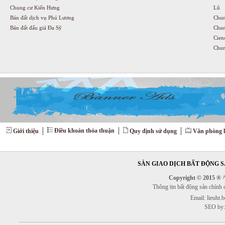
Chung cư Kiến Hưng
Lũ
Bán đất dịch vụ Phú Lương
Chun
Bán đất đấu giá Đa Sỹ
Chun
Cien
Chun
Điều khoản thỏa thuận
Giới thiệu
Quy định sử dụng
Văn phòng l
SÀN GIAO DỊCH BẤT ĐỘNG SẢ
Copyright © 2015 ® ^^
Thông tin bất động sản chính
Email: lieuht
SEO by: