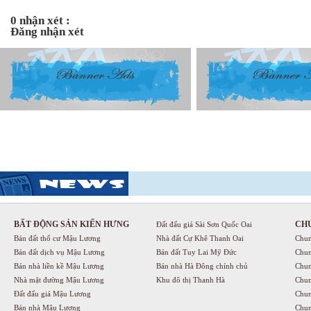
0 nhận xét :
Đăng nhận xét
BẤT ĐỘNG SẢN KIẾN HƯNG
CH
Đất đấu giá Sài Sơn Quốc Oai
Bán đất thổ cư Mậu Lương
Nhà đất Cự Khê Thanh Oai
Chun
Bán đất dịch vụ Mậu Lương
Bán đất Tuy Lai Mỹ Đức
Chun
Bán nhà liền kề Mậu Lương
Bán nhà Hà Đông chính chủ
Chun
Nhà mặt đường Mậu Lương
Khu đô thị Thanh Hà
Chun
Đất đấu giá Mậu Lương
Chun
Bán nhà Mậu Lương
Chun