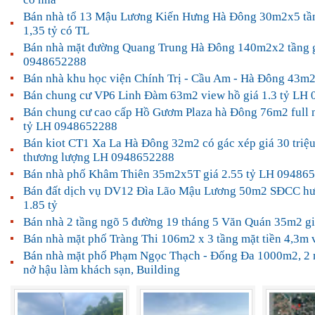
Bán nhà tổ 13 Mậu Lương Kiến Hưng Hà Đông 30m2x5 tần
1,35 tỷ có TL
Bán nhà mặt đường Quang Trung Hà Đông 140m2x2 tầng g
0948652288
Bán nhà khu học viện Chính Trị - Cầu Am - Hà Đông 43m2x
Bán chung cư VP6 Linh Đàm 63m2 view hồ giá 1.3 tỷ LH
Bán chung cư cao cấp Hồ Gươm Plaza hà Đông 76m2 full nộ
tỷ LH 0948652288
Bán kiot CT1 Xa La Hà Đông 32m2 có gác xép giá 30 triệ
thương lượng LH 0948652288
Bán nhà phố Khâm Thiên 35m2x5T giá 2.55 tỷ LH 09486
Bán đất dịch vụ DV12 Đìa Lão Mậu Lương 50m2 SĐCC h
1.85 tỷ
Bán nhà 2 tầng ngõ 5 đường 19 tháng 5 Văn Quán 35m2 gi
Bán nhà mặt phố Tràng Thi 106m2 x 3 tầng mặt tiền 4,3m vị
Bán nhà mặt phố Phạm Ngọc Thạch - Đống Đa 1000m2, 2 m
nở hậu làm khách sạn, Building