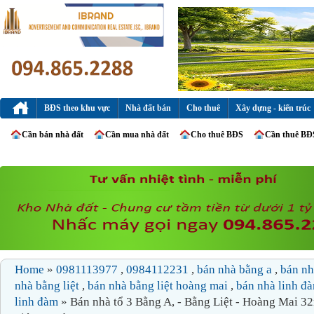
BĐS theo khu vực
Nhà đất bán
Cho thuê
Xây dựng - kiến trúc
Cần bán nhà đất
Cần mua nhà đất
Cho thuê BĐS
Cần thuê BĐ
Home
»
0981113977
,
0984112231
,
bán nhà bằng a
,
bán nh
nhà bằng liệt
,
bán nhà bằng liệt hoàng mai
,
bán nhà linh đ
linh đàm
» Bán nhà tổ 3 Bằng A, - Bằng Liệt - Hoàng Mai 3