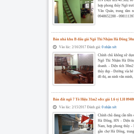
hợp phong thủy Ngõ trư
Văn Quán, trung tâm nê
0948652288 - 09811139
Bán nhà khu B đấu giá Ngô Thì Nhậm Hà Đông 50m2x
Vào lúc: 2/16/2017 Đánh giá:
0 nhận xét
Chính chủ không sử dụng
Ngô Thì Nhậm Hà Đông, 
doanh. - Diện tích 50m
thủy đẹp - Đường vỉa hè 
đô thị, an ninh văn minh,
Bán đất ngõ 7 Tô Hiệu 31m2 sđcc giá 1.6 tỷ LH 094
Vào lúc: 2/15/2017 Đánh giá:
0 nhận xét
Chính chủ đang cần tiền 
Hà Đông, HN - Diện tí
Nam, hợp phong thủy - 
gần chợ Hà Đông, trung