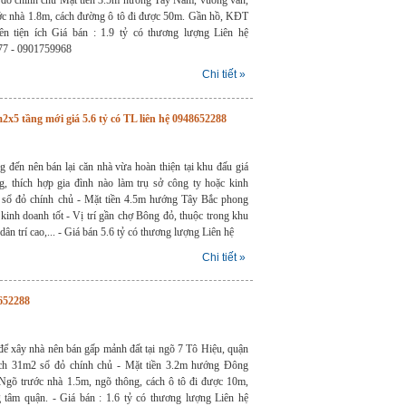
ớc nhà 1.8m, cách đường ô tô đi được 50m. Gần hồ, KĐT
n tiện ích Giá bán : 1.9 tỷ có thương lượng Liên hệ
77 - 0901759968
Chi tiết »
5 tầng mới giá 5.6 tỷ có TL liên hệ 0948652288
 đến nên bán lại căn nhà vừa hoàn thiện tại khu đấu giá
thích hợp gia đình nào làm trụ sở công ty hoặc kinh
2 sổ đỏ chính chủ - Mặt tiền 4.5m hướng Tây Bắc phong
kinh doanh tốt - Vị trí gần chợ Bông đỏ, thuộc trong khu
 dân trí cao,... - Giá bán 5.6 tỷ có thương lượng Liên hệ
Chi tiết »
8652288
để xây nhà nên bán gấp mảnh đất tại ngõ 7 Tô Hiệu, quận
ch 31m2 sổ đỏ chính chủ - Mặt tiền 3.2m hướng Đông
Ngõ trước nhà 1.5m, ngõ thông, cách ô tô đi được 10m,
 tâm quận. - Giá bán : 1.6 tỷ có thương lượng Liên hệ