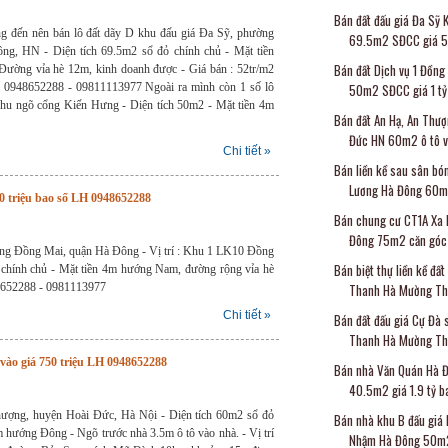
Bán đất đấu giá Đa Sỹ 
g đến nên bán lô đất dãy D khu đấu giá Đa Sỹ, phường
69.5m2 SĐCC giá 52
g, HN - Diện tích 69.5m2 sổ đỏ chính chủ - Mặt tiền
Bán đất Dịch vụ 1 Đồng
ường vỉa hè 12m, kinh doanh được - Giá bán : 52tr/m2
ệ 0948652288 - 09811113977 Ngoài ra mình còn 1 số lô
50m2 SĐCC giá 1 tỷ 
khu ngõ cổng Kiến Hưng - Diện tích 50m2 - Mặt tiền 4m
Bán đất An Hạ, An Thượ
Đức HN 60m2 ô tô v
Chi tiết »
Bán liền kề sau sân bó
Lương Hà Đông 60m2
0 triệu bao sổ LH 0948652288
Bán chung cư CT1A Xa 
Đông 75m2 căn góc f
ờng Đồng Mai, quận Hà Đông - Vị trí : Khu 1 LK10 Đồng
Bán biệt thự liền kề đấ
 chính chủ - Mặt tiền 4m hướng Nam, đường rộng vỉa hè
948652288 - 0981113977
Thanh Hà Mường Th.
Chi tiết »
Bán đất đấu giá Cự Đà 
Thanh Hà Mường Tha
ào giá 750 triệu LH 0948652288
Bán nhà Văn Quán Hà 
40.5m2 giá 1.9 tỷ ba
hượng, huyện Hoài Đức, Hà Nội - Diện tích 60m2 sổ đỏ
Bán nhà khu B đấu giá 
m hướng Đông - Ngõ trước nhà 3.5m ô tô vào nhà. - Vị trí
Nhậm Hà Đông 50m2