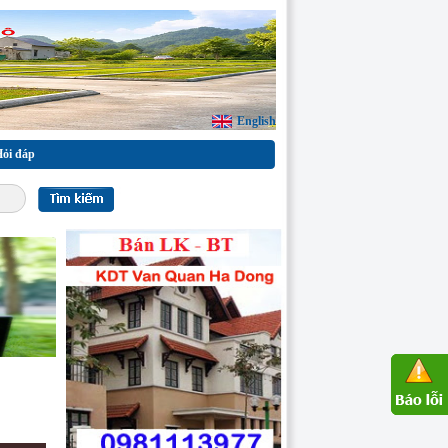
English
ỏi đáp