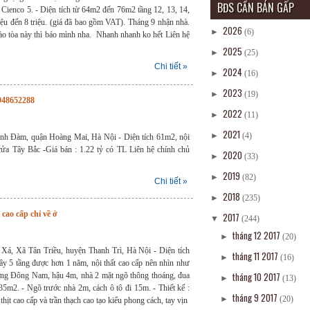
BĐS CẦN BÁN GẤP
enco 5. - Diện tích từ 64m2 đến 76m2 tầng 12, 13, 14,
riệu đến 8 triệu. (giá đã bao gồm VAT). Tháng 9 nhận nhà.
2026
►
(6)
ào tòa này thì báo mình nha. Nhanh nhanh ko hết Liên hệ
2025
►
(25)
Chi tiết »
2024
►
(16)
2023
►
(19)
948652288
2022
►
(11)
2021
►
(4)
inh Đàm, quận Hoàng Mai, Hà Nội - Diện tích 61m2, nội
cửa Tây Bắc -Giá bán : 1.22 tỷ có TL Liên hệ chính chủ
2020
►
(33)
2019
►
(82)
Chi tiết »
2018
►
(235)
cao cấp chỉ về ở
2017
▼
(244)
tháng 12 2017
►
(20)
á, Xã Tân Triều, huyện Thanh Trì, Hà Nội - Diện tích
tháng 11 2017
►
(16)
ây 5 tầng được hơn 1 năm, nội thất cao cấp nên nhìn như
tháng 10 2017
ớng Đông Nam, hậu 4m, nhà 2 mặt ngõ thông thoáng, đua
►
(13)
 35m2. - Ngõ trước nhà 2m, cách ô tô đi 15m. - Thiết kế :
tháng 9 2017
►
(20)
thịt cao cấp và trần thạch cao tạo kiểu phong cách, tay vịn