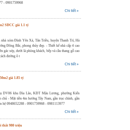
77 - 0901759968
Chi tiết »
m2 SĐCC giá 1.1 tỷ
n nhà xóm Đình Yên Xá, Tân Triều, huyện Thanh Trì, Hà
ướng Đông Bắc, phong thủy đẹp. - Thiết kế nhà cấp 4 cao
ên gác xép, dưới là phòng khách, bếp và cầu thang gỗ cao
 cách đường ô t
Chi tiết »
0m2 giá 1.85 tỷ
h vụ DV06 khu Đìa Lão, KĐT Mậu Lương, phường Kiến
 chủ - Mặt tiền 4m hướng Tây Nam, gần trục chính, gần
Liên hệ 0948652288 - 0901759968 - 0981113977
Chi tiết »
thất 980 triệu