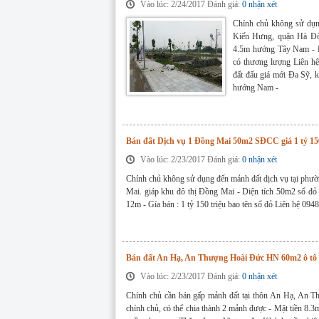
Vào lúc: 2/24/2017 Đánh giá:
0 nhận xét
Chính chủ không sử dụn
Kiến Hưng, quận Hà Đôn
4.5m hướng Tây Nam - Đ
có thương lượng Liên h
đất đấu giá mới Đa Sỹ, 
hướng Nam -
Bán đất Dịch vụ 1 Đồng Mai 50m2 SĐCC giá 1 tỷ 15
Vào lúc: 2/23/2017 Đánh giá:
0 nhận xét
Chính chủ không sử dụng đến mảnh đất dịch vụ tại phư
Mai. giáp khu đô thị Đồng Mai - Diện tích 50m2 sổ đỏ
12m - Gía bán : 1 tỷ 150 triệu bao tên sổ đỏ Liên hệ 0
Bán đất An Hạ, An Thượng Hoài Đức HN 60m2 ô tô v
Vào lúc: 2/23/2017 Đánh giá:
0 nhận xét
Chính chủ cần bán gấp mảnh đất tại thôn An Hạ, An T
chính chủ, có thể chia thành 2 mảnh được - Mặt tiền 8.3