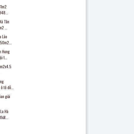
 31m2
948...
Xá Tân
m2 ...
a Lão
 50m2...
n Hưng
i t...
24m2x4.5
.
ông
ô tô đỗ...
ian giải
 La Hà
hất...