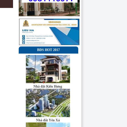
BĐS HOT 2017
Nhà đất Kiến Hưng
Công ty cổ phần
đầu tư và truyền
Nhà đất Yên Xá
thông Đại Minh