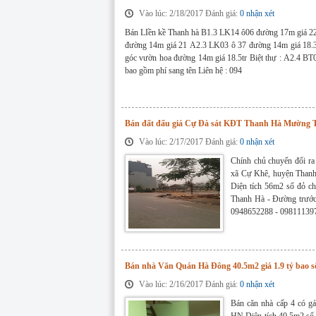
Vào lúc: 2/18/2017 Đánh giá:
0 nhận xét
Bán LIền kề Thanh hà B1.3 LK14 ô06 đường 17m giá 22
đường 14m giá 21 A2.3 LK03 ô 37 đường 14m giá 18.3
góc vườn hoa đường 14m giá 18.5tr Biệt thự : A2.4 BT0
bao gồm phí sang tên Liên hệ : 094
Bán đất đấu giá Cự Đà sát KĐT Thanh Hà Mường 
Vào lúc: 2/17/2017 Đánh giá:
0 nhận xét
Chính chủ chuyển đổi ra 
xã Cự Khê, huyện Thanh
Diện tích 56m2 sổ đỏ ch
Thanh Hà - Đường trước 
0948652288 - 09811139
Bán nhà Văn Quán Hà Đông 40.5m2 giá 1.9 tỷ bao 
Vào lúc: 2/16/2017 Đánh giá:
0 nhận xét
Bán căn nhà cấp 4 có g
HN Diện tích 40.5m2 sổ