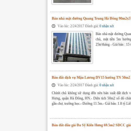
Bán nhà mặt đường Quang Trung Hà Đông 90m2x5T
Vào lúc: 2/24/2017 Đánh giá:
0 nhận xét
Bán nhà mặt đường Quan
chủ, mặt tiền 5m hướn
25tr/tháng - Giá bán : 1
Bán đất dịch vụ Mậu Lương DV15 hướng TN 50m2 gi
Vào lúc: 2/24/2017 Đánh giá:
0 nhận xét
Chính chủ không sử dụng đến nên bán suất đất dịc
Hưng, quận Hà Đông, HN.- Diện tích 50m2 sổ đỏ chính
gần chợ, trường học.- Đường 11.5m.- Giá bán: 1.8 tỷ.
Bán đất đấu giá Đa Sỹ Kiến Hưng 69.5m2 SĐCC giá 