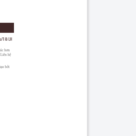
u/1 lô LH
húc hơn
 Liên hệ
ạo bởi