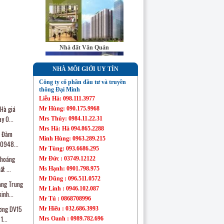
Sàn bất động sản
Đại Minh
Nhà đất Văn Quán
NHÀ MÔI GIỚI UY TÍN
Công ty cổ phần đầu tư và truyền
thông Đại Minh
Liễu Hà: 098.111.3977
Nhà đất Mỗ Lao
Hà giá
Mr Hùng: 090.175.9968
y 0...
Mrs Thúy: 0984.11.22.31
Mrs Hà: Hà 094.865.2288
h Đàm
Minh Hùng: 0963.289.215
 0948...
Mr Tùng: 093.6686.295
thoáng
Mr Đức : 03749.12122
Chung cư Linh Đàm
t ...
Ms Hạnh: 0901.798.975
Mr Dũng : 096.511.0572
ang Trung
Mr Linh : 0946.102.087
nh...
Mr Tú : 0868708996
ương DV15
Mr Hiếu : 032.686.3993
...
Mrs Oanh : 0989.782.696