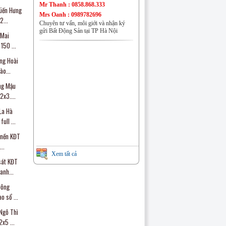
Nhà đất Đồng Mai
Mr Thanh : 0858.868.333
Kiến Hưng
Mrs Oanh : 0989782696
...
Chuyên tư vấn, môi giới và nhận ký
gửi Bất Động Sản tại TP Hà Nội
 Mai
150 ...
ng Hoài
Nhà đất Phú Lương
ào...
ng Mậu
x3....
La Hà
ull ...
Nhà đất Đại Mỗ
t nền KĐT
..
Xem tất cả
sát KĐT
nh...
CHUNG CƯ VĂN QUÁN
Đông
o sổ ...
Ngô Thì
x5 ...