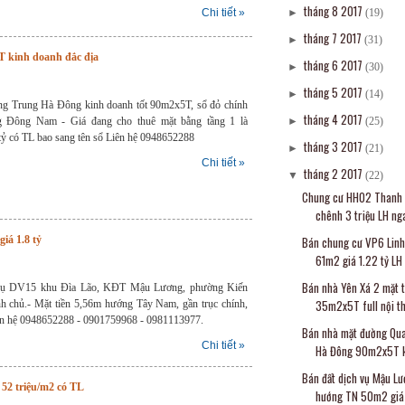
tháng 8 2017
Chi tiết »
►
(19)
tháng 7 2017
►
(31)
 kinh doanh đắc địa
tháng 6 2017
►
(30)
tháng 5 2017
►
(14)
g Trung Hà Đông kinh doanh tốt 90m2x5T, sổ đỏ chính
tháng 4 2017
g Đông Nam - Giá đang cho thuê mặt bằng tầng 1 là
►
(25)
5 tỷ có TL bao sang tên sổ Liên hệ 0948652288
tháng 3 2017
►
(21)
Chi tiết »
tháng 2 2017
▼
(22)
Chung cư HH02 Thanh 
chênh 3 triệu LH nga
á 1.8 tỷ
Bán chung cư VP6 Lin
61m2 giá 1.22 tỷ LH
Bán nhà Yên Xá 2 mặt 
h vụ DV15 khu Đìa Lão, KĐT Mậu Lương, phường Kiến
35m2x5T full nội thấ
 chủ.- Mặt tiền 5,56m hướng Tây Nam, gần trục chính,
Liên hệ 0948652288 - 0901759968 - 0981113977.
Bán nhà mặt đường Qu
Chi tiết »
Hà Đông 90m2x5T ki
Bán đất dịch vụ Mậu L
52 triệu/m2 có TL
hướng TN 50m2 giá 1