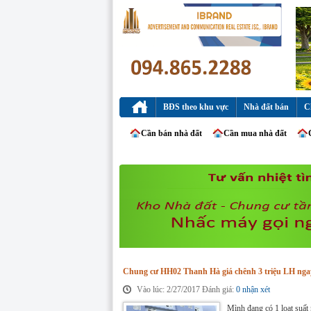
BĐS theo khu vực
Nhà đất bán
C
Cần bán nhà đất
Cần mua nhà đất
Chung cư HH02 Thanh Hà giá chênh 3 triệu LH nga
Vào lúc: 2/27/2017 Đánh giá:
0 nhận xét
Mình đang có 1 loạt suấ