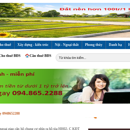
ho thuê
Xây dựng - kiến trúc
Nội - Ngoại thất
Phong thủy
Danh bạ
H
Cho thuê BĐS
Cần thuê BĐS
y 0948652288
t ngoại giao căn hộ chung cư nhìn ra hồ tòa HH02- C KĐT