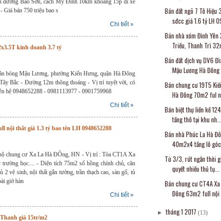
ên đường Bảo Sơn, cách Mỹ Đình 10km khoảng 15p đi xe
Bán đất ngõ 7 Tô Hiệu
 Giá bán 750 triệu bao s
sđcc giá 1.6 tỷ LH 0
Chi tiết »
Bán nhà xóm Đình Yên 
Triều, Thanh Trì 32
x3.5T kinh doanh 3.7 tỷ
Bán đất dịch vụ DV6 Đì
Mậu Lương Hà Đông
au sân bóng Mậu Lương, phường Kiến Hưng, quận Hà Đông
Tây Bắc - Đường 12m thông thoáng - Vị trí tuyệt vời, có
Bán chung cư 19T5 Kiế
 Liên hệ 0948652288 - 0981113977 - 0901759968
Hà Đông 70m2 ful nộ
Chi tiết »
Bán biệt thự liền kề 1
tầng thô tại khu nh..
 nội thất giá 1.3 tỷ bao tên LH 0948652288
Bán nhà Phúc La Hà Đ
40m2x4 tầng lô góc 
 hộ chung cư Xa La Hà ĐÔng, HN - Vị trí : Tòa CT1A Xa
Từ 3/3, rút ngắn thời g
 trường học.... - Diện tích 75m2 sổ hồng chính chủ, căn
quyết nhiều thủ tụ...
 2 vệ sinh, nội thất gắn tường, trần thạch cao, sàn gố, tủ
oài giờ hàn
Bán chung cư CT4A Xa
Đông 63m2 full nội t
Chi tiết »
tháng 1 2017
►
(13)
 Thanh giá 15tr/m2