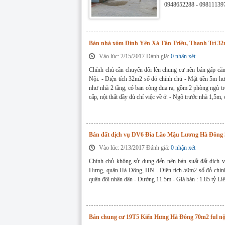
0948652288 - 09811139
Bán nhà xóm Đình Yên Xá Tân Triều, Thanh Trì 32
Vào lúc: 2/15/2017 Đánh giá:
0 nhận xét
Chính chủ cần chuyển đổi lên chung cư nên bán gấp că
Nội. - Diện tích 32m2 sổ đỏ chính chủ - Mặt tiền 5m h
như nhà 2 tầng, có ban công đua ra, gồm 2 phòng ngủ tr
cấp, nội thất đầy đủ chỉ việc về ở. - Ngõ trước nhà 1,5m,
Bán đất dịch vụ DV6 Đìa Lão Mậu Lương Hà Đông 5
Vào lúc: 2/13/2017 Đánh giá:
0 nhận xét
Chính chủ không sử dụng đến nên bán suất đất dịc
Hưng, quận Hà Đông, HN - Diện tích 50m2 sổ đỏ chính
quân đội nhân dân - Đường 11.5m - Giá bán : 1.85 tỷ 
Bán chung cư 19T5 Kiến Hưng Hà Đông 70m2 ful nội 