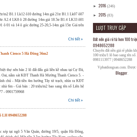
2016
►
(246)
2015
tr/m2 B1.1 Lk12 ô10 đường 14m giá 21tr B1.1 Lk07 ô07
►
(83)
tr A2.4 LK8 ô 28 đường 14m giá 18.5tr B1.4 LK33 ô01
1 ô 01 và 14 ô góc đường 25-20,5-14m giá 15tr Giá trên
LƯỢT TRUY CẬP
Đất nền giá rẻ từ hơn 100 triệ
Chi tiết »
0948652288
Chuyên đất nền giá rẻ phân k
Thanh Cienco 5 Hà Đông 56m2
100 triệu/1 lô bao sang tên sổ.
0981113977 | 0948652288
Vpbatdongsan.com. Được t
biệt thự nên bán 2 lô đất đấu giá liền kề nhau tại Cự Đà,
Blogger
.
 Oai, nằm sát KĐT Thanh Hà Mường Thanh Cienco 5. -
ính chủ - Mặt tiền 4m hướng Tây tứ trạch, nhìn ra KĐT
nhà 6m - Giá bán : 20 triệu/m2 bao sang tên sổ Liên hệ
77 - 0901759968
Chi tiết »
sổ LH 0948652288
ác xép tại ngõ 5 Văn Quán, đường 19/5, quận Hà Đông,
 đỏ chính chủ Mặt tiền 3.5m hướng Tây Nam, vuông vắn,