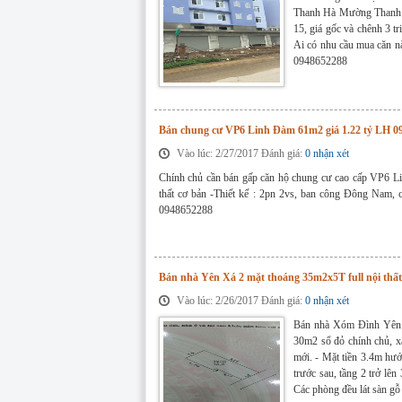
Thanh Hà Mường Thanh Ci
15, giá gốc và chênh 3 t
Ai có nhu cầu mua căn n
0948652288
Bán chung cư VP6 Linh Đàm 61m2 giá 1.22 tỷ LH 0
Vào lúc: 2/27/2017 Đánh giá:
0 nhận xét
Chính chủ cần bán gấp căn hộ chung cư cao cấp VP6 L
thất cơ bản -Thiết kế : 2pn 2vs, ban công Đông Nam, 
0948652288
Bán nhà Yên Xá 2 mặt thoáng 35m2x5T full nội thất 
Vào lúc: 2/26/2017 Đánh giá:
0 nhận xét
Bán nhà Xóm Đình Yên X
30m2 sổ đỏ chính chủ, x
mới. - Mặt tiền 3.4m hư
trước sau, tầng 2 trở lên
Các phòng đều lát sàn gỗ 