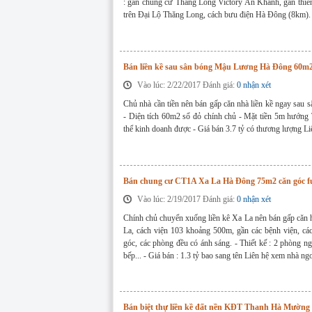
: gần chung cư Thăng Long Victory An Khánh, gần thi
trên Đại Lộ Thăng Long, cách bưu điện Hà Đông (8km). -
Bán liền kề sau sân bóng Mậu Lương Hà Đông 60m2
Vào lúc: 2/22/2017 Đánh giá:
0 nhận xét
Chủ nhà cần tiền nên bán gấp căn nhà liền kề ngay s
- Diện tích 60m2 sổ đỏ chính chủ - Mặt tiền 5m hướng 
thể kinh doanh được - Giá bán 3.7 tỷ có thương lượng
Bán chung cư CT1A Xa La Hà Đông 75m2 căn góc full
Vào lúc: 2/19/2017 Đánh giá:
0 nhận xét
Chính chủ chuyển xuống liền kê Xa La nên bán gấp căn
La, cách viện 103 khoảng 500m, gần các bệnh viện, các
góc, các phòng đều có ánh sáng. - Thiết kế : 2 phòng ngủ
bếp... - Giá bán : 1.3 tỷ bao sang tên Liên hệ xem nhà ng
Bán biệt thự liền kề đất nền KĐT Thanh Hà Mường