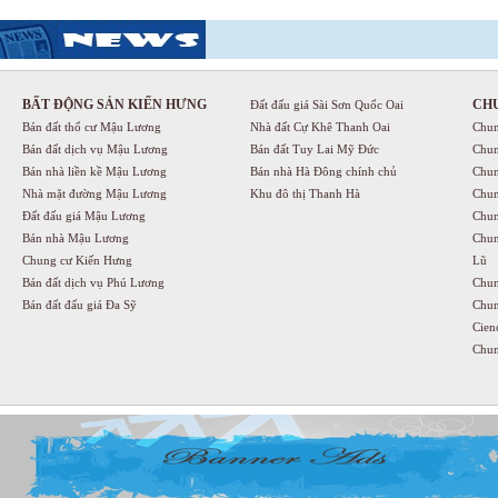
BẤT ĐỘNG SẢN KIẾN HƯNG
CH
Đất đấu giá Sài Sơn Quốc Oai
Bán đất thổ cư Mậu Lương
Nhà đất Cự Khê Thanh Oai
Chun
Bán đất dịch vụ Mậu Lương
Bán đất Tuy Lai Mỹ Đức
Chun
Bán nhà liền kề Mậu Lương
Bán nhà Hà Đông chính chủ
Chun
Nhà mặt đường Mậu Lương
Khu đô thị Thanh Hà
Chun
Đất đấu giá Mậu Lương
Chun
Bán nhà Mậu Lương
Chun
Chung cư Kiến Hưng
Lũ
Bán đất dịch vụ Phú Lương
Chun
Bán đất đấu giá Đa Sỹ
Chun
Cien
Chun