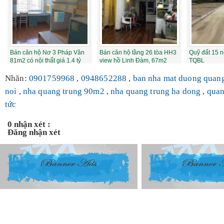
Bán căn hộ Nơ 3 Pháp Vân
Bán căn hộ tầng 26 tòa HH3
Quỹ đất 15 
81m2 có nội thất giá 1.4 tỷ
view hồ Linh Đàm, 67m2
TQBL
LH 0981...
thiết kế 2...
Nhãn:
0901759968
,
0948652288
,
ban nha mat duong quan
noi
,
nha quang trung 90m2
,
nha quang trung ha dong
,
quan
tức
0 nhận xét :
Đăng nhận xét