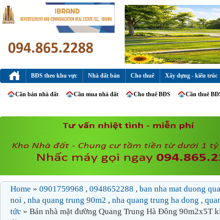
BĐS theo khu vực
Nhà đất bán
Cho thuê
Xây dựng - kiến trúc
Cần bán nhà đất
Cần mua nhà đất
Cho thuê BĐS
Cần thuê BĐ
Home
»
0901759968
,
0948652288
,
ban nha mat duong qu
noi
,
nha quang trung 90m2
,
nha quang trung ha dong
,
qua
tức
» Bán nhà mặt đường Quang Trung Hà Đông 90m2x5T k