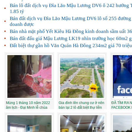
Bán lô đất dịch vụ Đìa Lão Mậu Lương DV6 ô 242 hướng 
1.85 tỷ
Bán đất dịch vụ Đìa Lão Mậu Lương DV6 lô số 255 đường
doanh được
Bán nhà mặt phố Yết Kiêu Hà Đông kinh doanh sầm uất 3
Bán đất đấu giá Mậu Lương LK19 nhìn trường học 60m2 gi
Đất biệt thự gần hồ Văn Quán Hà Đông 234m2 giá 70 triệ
Mùng 1 tháng 10 năm 2022
Gia đình lên chung cư ở nên
ĐÃ TÌM RA
âm lịch - Đại Minh lễ chùa
bán lại 2 lô đất biệt thự liền
FACEBOOK 
k...
5/10 TRÊN T