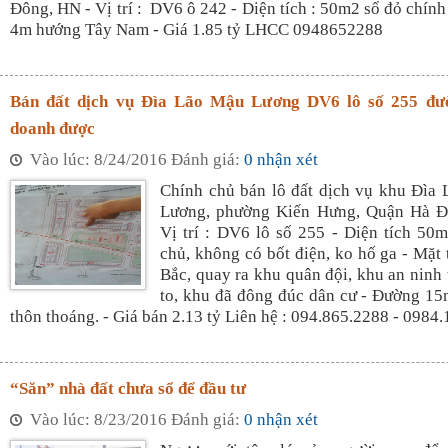
Đông, HN - Vị trí : DV6 ô 242 - Diện tích : 50m2 sổ đỏ chính
4m hướng Tây Nam - Giá 1.85 tỷ LHCC 0948652288
Bán đất dịch vụ Đìa Lão Mậu Lương DV6 lô số 255 đư
doanh được
Vào lúc: 8/24/2016 Đánh giá:
0 nhận xét
Chính chủ bán lô đất dịch vụ khu Đìa
Lương, phường Kiến Hưng, Quận Hà Đ
Vị trí : DV6 lô số 255 - Diện tích 50
chủ, không có bốt điện, ko hố ga - Mặt
Bắc, quay ra khu quân đội, khu an ninh 
to, khu đã đông đúc dân cư - Đường 15
thôn thoáng. - Giá bán 2.13 tỷ Liên hệ : 094.865.2288 - 0984.
“Săn” nhà đất chưa sổ để đầu tư
Vào lúc: 8/23/2016 Đánh giá:
0 nhận xét