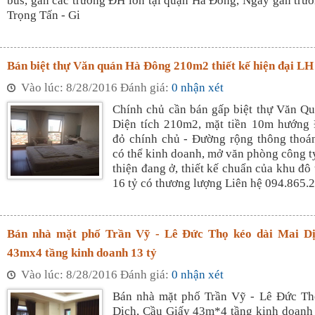
bus, gần các trường ĐH lớn tại quận Hà Đông, Ngay gần trườ
Trọng Tấn - Gi
Bán biệt thự Văn quán Hà Đông 210m2 thiết kế hiện đại L
Vào lúc: 8/28/2016 Đánh giá:
0 nhận xét
Chính chủ cần bán gấp biệt thự Văn Q
Diện tích 210m2, mặt tiền 10m hướng
đỏ chính chủ - Đường rộng thông thoá
có thể kinh doanh, mở văn phòng công ty
thiện đang ở, thiết kế chuẩn của khu đô t
16 tỷ có thương lượng Liên hệ 094.865.
Bán nhà mặt phố Trần Vỹ - Lê Đức Thọ kéo dài Mai Dị
43mx4 tầng kinh doanh 13 tỷ
Vào lúc: 8/28/2016 Đánh giá:
0 nhận xét
Bán nhà mặt phố Trần Vỹ - Lê Đức Th
Dịch, Cầu Giấy 43m*4 tầng kinh doanh