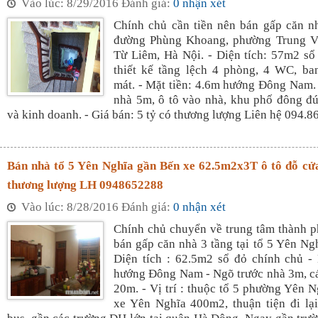
Vào lúc: 8/29/2016 Đánh giá:
0 nhận xét
Chính chủ cần tiền nên bán gấp căn nh
đường Phùng Khoang, phường Trung 
Từ Liêm, Hà Nội. - Diện tích: 57m2 sổ
thiết kế tầng lệch 4 phòng, 4 WC, ba
mát. - Mặt tiền: 4.6m hướng Đông Nam.
nhà 5m, ô tô vào nhà, khu phố đông đú
và kinh doanh. - Giá bán: 5 tỷ có thương lượng Liên hệ 094.8
Bán nhà tổ 5 Yên Nghĩa gần Bến xe 62.5m2x3T ô tô đỗ cửa
thương lượng LH 0948652288
Vào lúc: 8/28/2016 Đánh giá:
0 nhận xét
Chính chủ chuyển về trung tâm thành 
bán gấp căn nhà 3 tầng tại tổ 5 Yên Ng
Diện tích : 62.5m2 sổ đỏ chính chủ -
hướng Đông Nam - Ngõ trước nhà 3m, c
20m. - Vị trí : thuộc tổ 5 phường Yên N
xe Yên Nghĩa 400m2, thuận tiện đi lạ