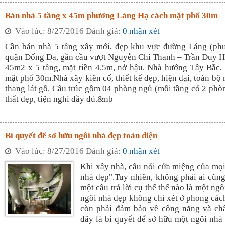
Bán nhà 5 tầng x 45m phường Láng Hạ cách mặt phố 30m
Vào lúc: 8/27/2016 Đánh giá:
0 nhận xét
Cần bán nhà 5 tầng xây mới, đẹp khu vực đường Láng (ph
quận Đống Đa, gần cầu vượt Nguyễn Chí Thanh – Trần Duy H
45m2 x 5 tầng, mặt tiền 4.5m, nở hậu. Nhà hướng Tây Bắc, 
mặt phố 30m.Nhà xây kiên cố, thiết kế đẹp, hiện đại, toàn bộ nê
thang lát gỗ. Cấu trúc gồm 04 phòng ngủ (mỗi tầng có 2 phò
thất đẹp, tiện nghi đầy đủ.&nb
Bí quyết để sở hữu ngôi nhà đẹp toàn diện
Vào lúc: 8/27/2016 Đánh giá:
0 nhận xét
Khi xây nhà, câu nói cửa miệng của mọi
nhà đẹp".Tuy nhiên, không phải ai cũng
một câu trả lời cụ thể thế nào là một ng
ngôi nhà đẹp không chỉ xét ở phong cách
còn phải đảm bảo về công năng và chấ
đây là bí quyết để sở hữu một ngôi nhà 