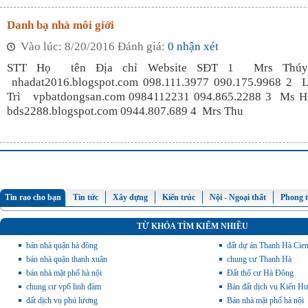
Danh bạ nhà môi giới
Vào lúc: 8/20/2016 Đánh giá:
0 nhận xét
STT Họ tên Địa chỉ Website SĐT 1 Mrs Th
nhadat2016.blogspot.com 098.111.3977 090.175.9968 2 
Trì vpbatdongsan.com 0984112231 094.865.2288 3 Ms 
bds2288.blogspot.com 0944.807.689 4 Mrs Thu
Tin rao cho bạn
Tin tức
Xây dựng
Kiến trúc
Nội - Ngoại thất
Phong 
TỪ KHÓA TÌM KIẾM NHIỀU
bán nhà quận hà đông
đất dự án Thanh Hà Cie
bán nhà quận thanh xuân
chung cư Thanh Hà
bán nhà mặt phố hà nội
Đất thổ cư Hà Đông
chung cư vp6 linh đàm
Bán đất dịch vụ Kiến H
đất dịch vụ phú lương
Bán nhà mặt phố hà nội