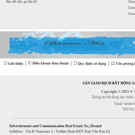
Bán đất đấu giá Đa Sỹ
Chun
Cien
Chun
Điều khoản thỏa thuận
Giới thiệu
Quy định sử dụng
Văn phòng l
SÀN GIAO DỊCH BẤT ĐỘNG SẢ
Copyright © 2015 ® ^^
Thông tin bất động sản chính
Email: lieuht
SEO by:
Advertisement and Communication Real Estate Jsc,.Ibrand
Adddress : Tòa B Vinaconex 2 - Golden Heart KĐT Kim Văn Kim Lũ