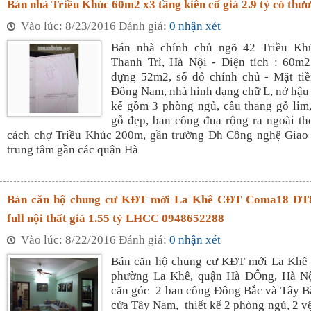
Bán nhà Triều Khúc 60m2 x3 tầng kiên cố giá 2.9 tỷ có thư
Vào lúc: 8/23/2016 Đánh giá:
0 nhận xét
Bán nhà chính chủ ngõ 42 Triều Khú
Thanh Trì, Hà Nội - Diện tích : 60m2
dựng 52m2, sổ đỏ chính chủ - Mặt ti
Đông Nam, nhà hình dạng chữ L, nở hậu 
kế gồm 3 phòng ngủ, cầu thang gỗ lim
gỗ đẹp, ban công đua rộng ra ngoài t
cách chợ Triều Khúc 200m, gần trường Đh Công nghệ Giao 
trung tâm gần các quận Hà
Bán căn hộ chung cư KĐT mới La Khê CĐT Coma18 DT
full nội thất giá 1.55 tỷ LHCC 0948652288
Vào lúc: 8/22/2016 Đánh giá:
0 nhận xét
Bán căn hộ chung cư KĐT mới La Kh
phường La Khê, quận Hà ĐÔng, Hà N
căn góc 2 ban công Đông Bắc và Tây B
cửa Tây Nam, thiết kế 2 phòng ngủ, 2 vệ