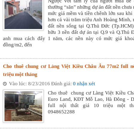
Ngược với tâm lý của người mua để 
thường “săn” những dự án đất nền chưa 
mức giá mềm và tiền chênh lớn sau khi b
hơn cả vài trăm triệu Anh Hoàng Minh, 
đất nền sống tại Q.Thủ Đức (Tp.HCM)
hữu 3 nền đất dự án tại Q.9 và Q.Thủ 
anh mua cách đấy 1 năm, các nền này có mức giá khoả
đồng/m2, đến
Cho thuê chung cư Làng Việt Kiều Châu Âu 77m2 full nộ
triệu một tháng
Vào lúc: 8/23/2016 Đánh giá:
0 nhận xét
Cho thuê chung cư Làng Việt Kiều Ch
Euro Land, KĐT Mỗ Lao, Hà Đông - D
full nội thất giá 10 triệu một t
0948652288