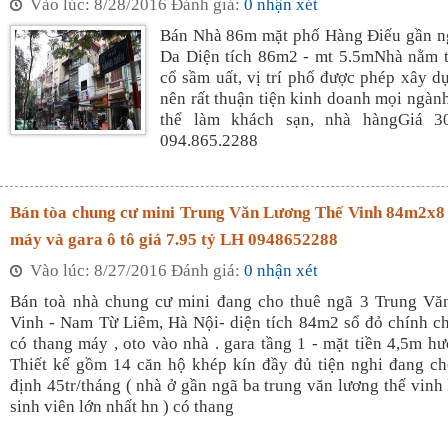
Vào lúc: 8/28/2016 Đánh giá:
0 nhận xét
Bán Nhà 86m mặt phố Hàng Điếu gần n
Da Diện tích 86m2 - mt 5.5mNhà nằm t
cổ sầm uất, vị trí phố được phép xây dư
nên rất thuận tiện kinh doanh mọi ngàn
thể làm khách sạn, nhà hàngGiá 3
094.865.2288
Bán tòa chung cư mini Trung Văn Lương Thế Vinh 84m2x8 
máy và gara ô tô giá 7.95 tỷ LH 0948652288
Vào lúc: 8/27/2016 Đánh giá:
0 nhận xét
Bán toà nhà chung cư mini đang cho thuê ngã 3 Trung Vă
Vinh - Nam Từ Liêm, Hà Nội- diện tích 84m2 sổ đỏ chính c
có thang máy , oto vào nhà . gara tầng 1 - mặt tiền 4,5m 
Thiết kế gồm 14 căn hộ khép kín đầy đủ tiện nghi đang c
định 45tr/tháng ( nhà ở gần ngã ba trung văn lương thế vinh
sinh viên lớn nhất hn ) có thang