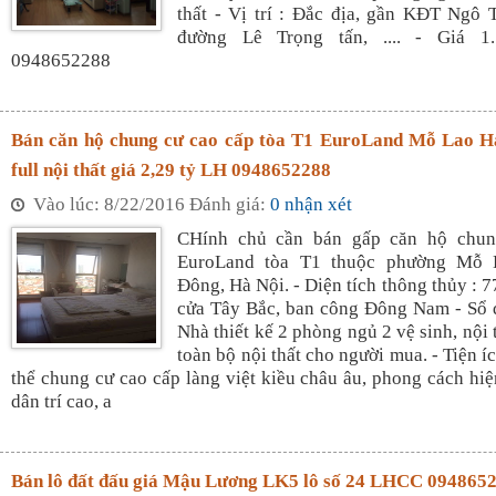
thất - Vị trí : Đắc địa, gần KĐT Ngô
đường Lê Trọng tấn, .... - Giá 
0948652288
Bán căn hộ chung cư cao cấp tòa T1 EuroLand Mỗ Lao 
full nội thất giá 2,29 tỷ LH 0948652288
Vào lúc: 8/22/2016 Đánh giá:
0 nhận xét
CHính chủ cần bán gấp căn hộ chun
EuroLand tòa T1 thuộc phường Mỗ 
Đông, Hà Nội. - Diện tích thông thủy : 
cửa Tây Bắc, ban công Đông Nam - Sổ 
Nhà thiết kế 2 phòng ngủ 2 vệ sinh, nội t
toàn bộ nội thất cho người mua. - Tiện í
thể chung cư cao cấp làng việt kiều châu âu, phong cách hiện
dân trí cao, a
Bán lô đất đấu giá Mậu Lương LK5 lô số 24 LHCC 094865