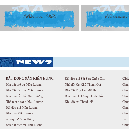
BẤT ĐỘNG SẢN KIẾN HƯNG
CH
Đất đấu giá Sài Sơn Quốc Oai
Bán đất thổ cư Mậu Lương
Nhà đất Cự Khê Thanh Oai
Chun
Bán đất dịch vụ Mậu Lương
Bán đất Tuy Lai Mỹ Đức
Chun
Bán nhà liền kề Mậu Lương
Bán nhà Hà Đông chính chủ
Chun
Nhà mặt đường Mậu Lương
Khu đô thị Thanh Hà
Chun
Đất đấu giá Mậu Lương
Chun
Bán nhà Mậu Lương
Chun
Chung cư Kiến Hưng
Lũ
Bán đất dịch vụ Phú Lương
Chun