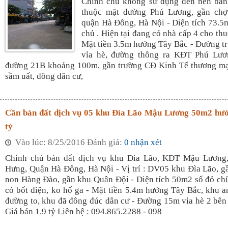
Chính chủ không sử dụng đến nên bán
thuộc mặt đường Phú Lương, gần ch
quận Hà Đông, Hà Nội - Diện tích 73.5
chủ . Hiện tại đang có nhà cấp 4 cho th
Mặt tiền 3.5m hướng Tây Bắc - Đường t
vỉa hè, đường thông ra KĐT Phú Lư
đường 21B khoảng 100m, gần trường CĐ Kinh Tế thương mạ
sầm uất, đông dân cư,
Cần bán đất dịch vụ 05 khu Đìa Lão Mậu Lương 50m2 hướ
tỷ
Vào lúc: 8/25/2016 Đánh giá:
0 nhận xét
Chính chủ bán đất dịch vụ khu Đìa Lão, KĐT Mậu Lương
Hưng, Quận Hà Đông, Hà Nội - Vị trí : DV05 khu Đìa Lão, 
non Hàng Đào, gần khu Quân Đội - Diện tích 50m2 sổ đỏ ch
có bốt điện, ko hố ga - Mặt tiền 5.4m hướng Tây Bắc, khu an
đường to, khu đã đông đúc dân cư - Đường 15m vỉa hè 2 bên 
Giá bán 1.9 tỷ Liên hệ : 094.865.2288 - 098