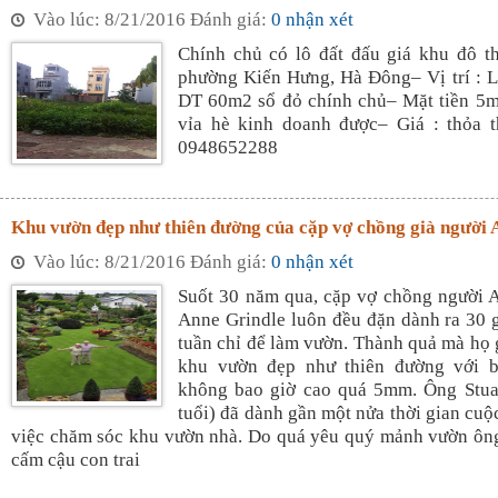
Vào lúc: 8/21/2016 Đánh giá:
0 nhận xét
Chính chủ có lô đất đấu giá khu đô t
phường Kiến Hưng, Hà Đông– Vị trí : 
DT 60m2 sổ đỏ chính chủ– Mặt tiền 5
vỉa hè kinh doanh được– Giá : thỏa t
0948652288
Khu vườn đẹp như thiên đường của cặp vợ chồng già người 
Vào lúc: 8/21/2016 Đánh giá:
0 nhận xét
Suốt 30 năm qua, cặp vợ chồng người A
Anne Grindle luôn đều đặn dành ra 30 g
tuần chỉ để làm vườn. Thành quả mà họ g
khu vườn đẹp như thiên đường với b
không bao giờ cao quá 5mm. Ông Stuar
tuổi) đã dành gần một nửa thời gian cuộ
việc chăm sóc khu vườn nhà. Do quá yêu quý mảnh vườn ôn
cấm cậu con trai