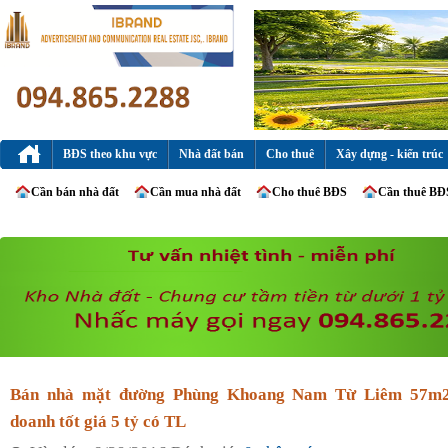
BĐS theo khu vực
Nhà đất bán
Cho thuê
Xây dựng - kiến trúc
Cần bán nhà đất
Cần mua nhà đất
Cho thuê BĐS
Cần thuê BĐ
Bán nhà mặt đường Phùng Khoang Nam Từ Liêm 57m2
doanh tốt giá 5 tỷ có TL