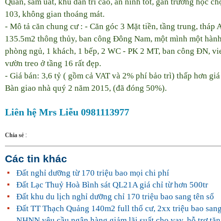
Quán, sầm uất, khu dân trí cao, an ninh tốt, gần trường học ch
103, không gian thoáng mát.
- Mô tả căn chung cư : - Căn góc 3 Mặt tiền, tầng trung, tháp A
135.5m2 thông thủy, ban công Đông Nam, một mình một hành 
phòng ngủ, 1 khách, 1 bếp, 2 WC - PK 2 MT, ban công ĐN, vi
vườn treo ở tầng 16 rất đẹp.
- Giá bán: 3,6 tỷ ( gồm cả VAT và 2% phí bảo trì) thấp hơn giá
Bàn giao nhà quý 2 năm 2015, (đã đóng 50%).
Liên hệ Mrs Liễu 0981113977
:
Chia sẻ
Các tin khác
Đất nghỉ dưỡng từ 170 triệu bao mọi chi phí
Đất Lạc Thuỷ Hoà Bình sát QL21A giá chỉ từ hơn 500tr
Đất khu du lịch nghỉ dưỡng chỉ 170 triệu bao sang tên sổ
Đất TT Thạch Quảng 140m2 full thổ cư, 2xx triệu bao sang
NHNN yêu cầu ngân hàng giảm lãi suất cho vay, hỗ trợ tăn