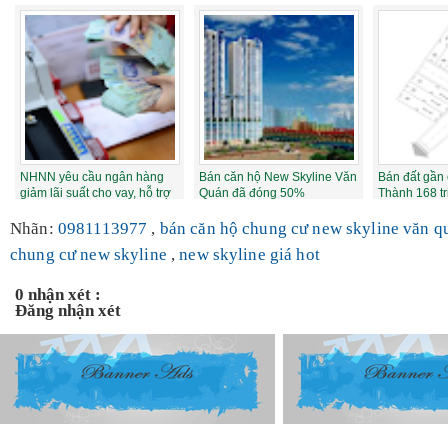
tên...
NHNN yêu cầu ngân hàng
Bán căn hộ New Skyline Văn
Bán đất gần
giảm lãi suất cho vay, hỗ trợ
Quán đã đóng 50%
Thành 168 tr
tăng tr...
Nhãn:
0981113977
,
bán căn hộ chung cư new skyline văn 
chung cư new skyline
,
new skyline giá hot
0 nhận xét :
Đăng nhận xét