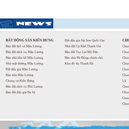
BẤT ĐỘNG SẢN KIẾN HƯNG
CH
Đất đấu giá Sài Sơn Quốc Oai
Bán đất thổ cư Mậu Lương
Nhà đất Cự Khê Thanh Oai
Chun
Bán đất dịch vụ Mậu Lương
Bán đất Tuy Lai Mỹ Đức
Chun
Bán nhà liền kề Mậu Lương
Bán nhà Hà Đông chính chủ
Chun
Nhà mặt đường Mậu Lương
Khu đô thị Thanh Hà
Chun
Đất đấu giá Mậu Lương
Chun
Bán nhà Mậu Lương
Chun
Chung cư Kiến Hưng
Lũ
Bán đất dịch vụ Phú Lương
Chun
Bán đất đấu giá Đa Sỹ
Chun
Cien
Chun