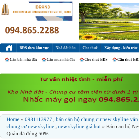
BĐS theo khu vực
Nhà đất bán
Cho thuê
Xây dựng - kiến trúc
Cần bán nhà đất
Cần mua nhà đất
Cho thuê BĐS
Cần thuê BĐ
Home
»
0981113977
,
bán căn hộ chung cư new skyline vă
chung cư new skyline
,
new skyline giá hot
» Bán căn hộ Ne
Quán đã đóng 50%