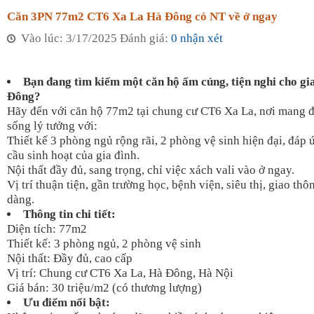
Căn 3PN 77m2 CT6 Xa La Hà Đông có NT về ở ngay
Vào lúc: 3/17/2025 Đánh giá:
0 nhận xét
Bạn đang tìm kiếm một căn hộ ấm cúng, tiện nghi cho gia
Đông?
Hãy đến với căn hộ 77m2 tại chung cư CT6 Xa La, nơi mang 
sống lý tưởng với:
Thiết kế 3 phòng ngủ rộng rãi, 2 phòng vệ sinh hiện đại, đáp
cầu sinh hoạt của gia đình.
Nội thất đầy đủ, sang trọng, chỉ việc xách vali vào ở ngay.
Vị trí thuận tiện, gần trường học, bệnh viện, siêu thị, giao thô
dàng.
Thông tin chi tiết:
Diện tích: 77m2
Thiết kế: 3 phòng ngủ, 2 phòng vệ sinh
Nội thất: Đầy đủ, cao cấp
Vị trí: Chung cư CT6 Xa La, Hà Đông, Hà Nội
Giá bán: 30 triệu/m2 (có thương lượng)
Ưu điểm nổi bật: