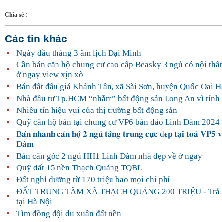
:
Chia sẻ
Các tin khác
Ngày đầu tháng 3 âm lịch Đại Minh
Cần bán căn hộ chung cư cao cấp Beasky 3 ngủ có nội thất
ở ngay view xịn xò
Bán đất đấu giá Khánh Tân, xã Sài Sơn, huyện Quốc Oai H
Nhà đầu tư Tp.HCM “nhắm” bất động sản Long An vì tính 
Nhiều tín hiệu vui của thị trường bất động sản
Quỹ căn hộ bán tại chung cư VP6 bán đảo Linh Đàm 2024
B𝐚́𝐧 𝐧𝐡𝐚𝐧𝐡 𝐜𝐚̆𝐧 𝐡𝐨̣̂ 𝟐 𝐧𝐠𝐮̉ 𝐭𝐚̂̀𝐧𝐠 𝐭𝐫𝐮𝐧𝐠 𝐜𝐮̛̣𝐜 đ𝐞̣𝐩 𝐭𝐚̣𝐢 𝐭𝐨𝐚̀ 𝐕𝐏𝟓 𝐯
Đ𝐚̀𝐦
Bán căn góc 2 ngủ HH1 Linh Đàm nhà đẹp về ở ngay
Quỹ đất 15 nền Thạch Quảng TQBL
Đất nghỉ dưỡng từ 170 triệu bao mọi chi phí
ĐẤT TRUNG TÂM XÃ THẠCH QUẢNG 200 TRIỆU - Trả t
tại Hà Nội
Tìm đồng đội du xuân đất nền