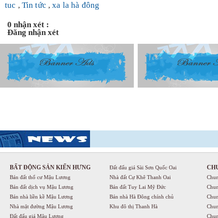
tuc
,
Tin tức
,
xa la hà đông
0 nhận xét :
Đăng nhận xét
BẤT ĐỘNG SẢN KIẾN HƯNG
CH
Đất đấu giá Sài Sơn Quốc Oai
Bán đất thổ cư Mậu Lương
Nhà đất Cự Khê Thanh Oai
Chun
Bán đất dịch vụ Mậu Lương
Bán đất Tuy Lai Mỹ Đức
Chun
Bán nhà liền kề Mậu Lương
Bán nhà Hà Đông chính chủ
Chun
Nhà mặt đường Mậu Lương
Khu đô thị Thanh Hà
Chun
Đất đấu giá Mậu Lương
Chun