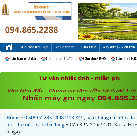
BĐS theo khu vực
Nhà đất bán
Cho thuê
Xây dựng - kiến trúc
Cần bán nhà đất
Cần mua nhà đất
Cho thuê BĐS
Cần thuê BĐ
Home
»
0948652288
,
0981113977
,
bán chung cư ct6 xa la
tuc
,
Tin tức
,
xa la hà đông
» Căn 3PN 77m2 CT6 Xa La Hà 
ở ngay