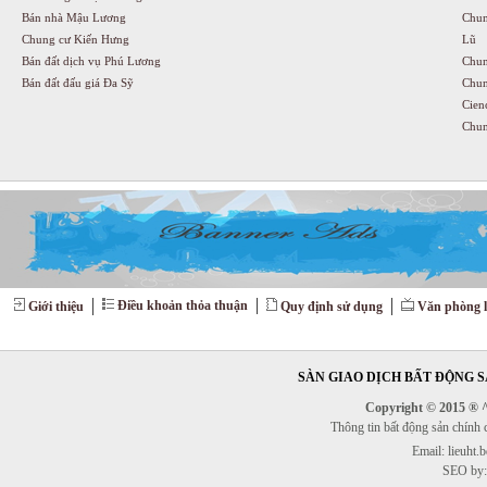
Bán nhà Mậu Lương
Chun
Chung cư Kiến Hưng
Lũ
Bán đất dịch vụ Phú Lương
Chun
Bán đất đấu giá Đa Sỹ
Chun
Cien
Chun
Điều khoản thỏa thuận
Giới thiệu
Quy định sử dụng
Văn phòng l
SÀN GIAO DỊCH BẤT ĐỘNG SẢ
Copyright © 2015 ® ^^
Thông tin bất động sản chính
Email: lieuht
SEO by: