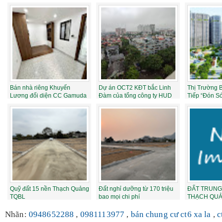
Bán nhà riêng Khuyến
Dự án OCT2 KĐT bắc Linh
Thị Trường 
Lương đối diện CC Gamuda
Đàm của tổng công ty HUD
Tiếp “Đón S
30m2x4.5 tầng ...
Quỹ đất 15 nền Thạch Quảng
Đất nghỉ dưỡng từ 170 triệu
ĐẤT TRUNG
TQBL
bao mọi chi phí
THẠCH QUẢN
Trả thẳng nga
Nhãn:
0948652288
,
0981113977
,
bán chung cư ct6 xa la
,
c