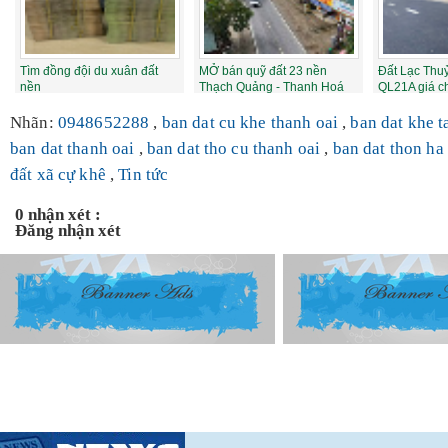
Tìm đồng đội du xuân đất
MỞ bán quỹ đất 23 nền
Đất Lạc Thuỷ
nền
Thạch Quảng - Thanh Hoá
QL21A giá ch
ngay sát KCN
Nhãn:
0948652288
,
ban dat cu khe thanh oai
,
ban dat khe 
ban dat thanh oai
,
ban dat tho cu thanh oai
,
ban dat thon ha
đất xã cự khê
,
Tin tức
0 nhận xét :
Đăng nhận xét