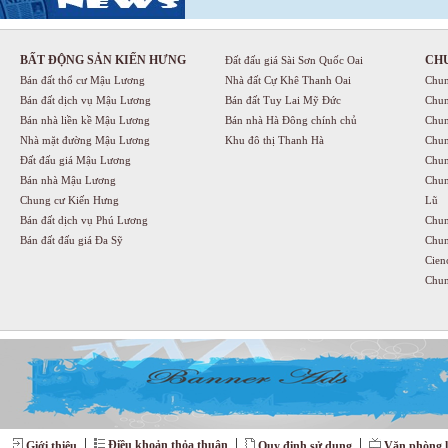
BẤT ĐỘNG SẢN KIẾN HƯNG
CH
Đất đấu giá Sài Sơn Quốc Oai
Bán đất thổ cư Mậu Lương
Nhà đất Cự Khê Thanh Oai
Chun
Bán đất dịch vụ Mậu Lương
Bán đất Tuy Lai Mỹ Đức
Chun
Bán nhà liền kề Mậu Lương
Bán nhà Hà Đông chính chủ
Chun
Nhà mặt đường Mậu Lương
Khu đô thị Thanh Hà
Chun
Đất đấu giá Mậu Lương
Chun
Bán nhà Mậu Lương
Chun
Chung cư Kiến Hưng
Lũ
Bán đất dịch vụ Phú Lương
Chun
Bán đất đấu giá Đa Sỹ
Chun
Cien
Chun
Điều khoản thỏa thuận
Giới thiệu
Quy định sử dụng
Văn phòng l