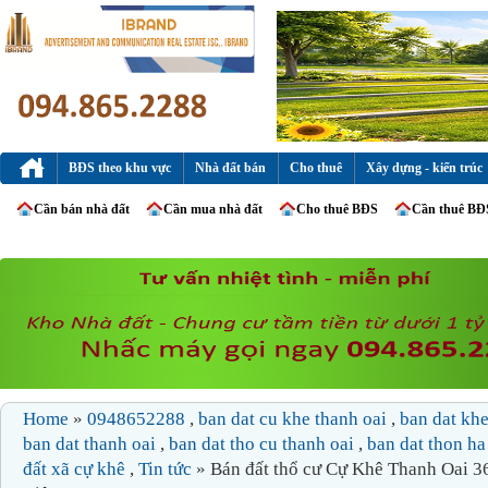
BĐS theo khu vực
Nhà đất bán
Cho thuê
Xây dựng - kiến trúc
Cần bán nhà đất
Cần mua nhà đất
Cho thuê BĐS
Cần thuê BĐ
Home
»
0948652288
,
ban dat cu khe thanh oai
,
ban dat kh
ban dat thanh oai
,
ban dat tho cu thanh oai
,
ban dat thon h
đất xã cự khê
,
Tin tức
» Bán đất thổ cư Cự Khê Thanh Oai 3