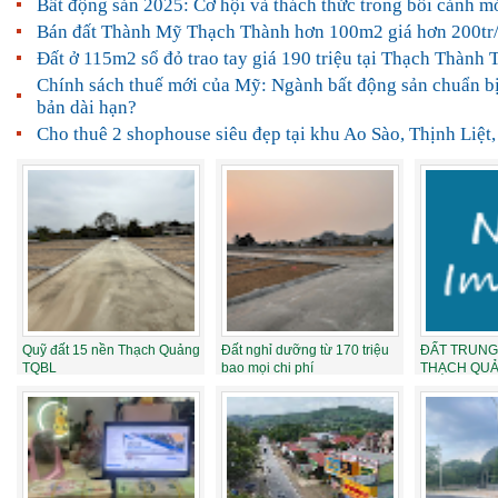
Bất động sản 2025: Cơ hội và thách thức trong bối cảnh m
Bán đất Thành Mỹ Thạch Thành hơn 100m2 giá hơn 200tr/
Đất ở 115m2 sổ đỏ trao tay giá 190 triệu tại Thạch Thành
Chính sách thuế mới của Mỹ: Ngành bất động sản chuẩn bị
bản dài hạn?
Cho thuê 2 shophouse siêu đẹp tại khu Ao Sào, Thịnh Liệt
Quỹ đất 15 nền Thạch Quảng
Đất nghỉ dưỡng từ 170 triệu
ĐẤT TRUNG
TQBL
bao mọi chi phí
THẠCH QUẢN
Trả thẳng nga