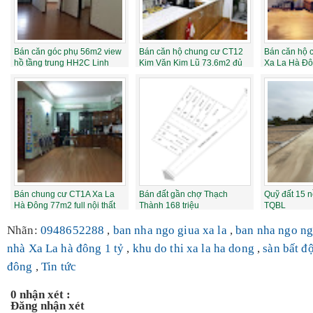
Bán căn góc phụ 56m2 view
Bán căn hộ chung cư CT12
Bán căn hộ 
hồ tầng trung HH2C Linh
Kim Văn Kim Lũ 73.6m2 đủ
Xa La Hà Đô
Đàm 1.18 t...
nội thất 1...
trung full ...
Bán chung cư CT1A Xa La
Bán đất gần chợ Thạch
Quỹ đất 15 
Hà Đông 77m2 full nội thất
Thành 168 triệu
TQBL
Nhãn:
0948652288
,
ban nha ngo giua xa la
,
ban nha ngo ng
nhà Xa La hà đông 1 tỷ
,
khu do thi xa la ha dong
,
sàn bất đ
đông
,
Tin tức
0 nhận xét :
Đăng nhận xét