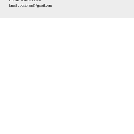
Hotline: 094.865.2288
Email : bdsibrand@gmail.com