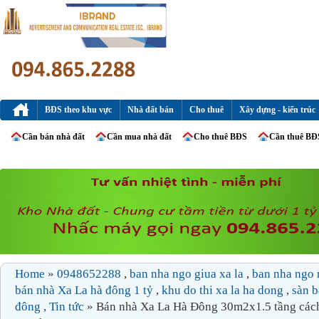
BĐS theo khu vực
Nhà đất bán
Cho thuê
Xây dựng - kiến trúc
Cần bán nhà đất
Cần mua nhà đất
Cho thuê BĐS
Cần thuê BĐ
Home
»
0948652288
,
ban nha ngo giua xa la
,
ban nha ngo 
bán nhà Xa La hà đông 1 tỷ
,
khu do thi xa la ha dong
,
sàn b
đông
,
Tin tức
» Bán nhà Xa La Hà Đông 30m2x1.5 tầng cách