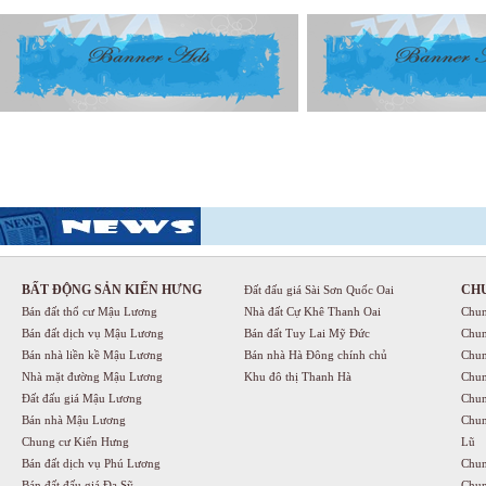
BẤT ĐỘNG SẢN KIẾN HƯNG
CH
Đất đấu giá Sài Sơn Quốc Oai
Bán đất thổ cư Mậu Lương
Nhà đất Cự Khê Thanh Oai
Chun
Bán đất dịch vụ Mậu Lương
Bán đất Tuy Lai Mỹ Đức
Chun
Bán nhà liền kề Mậu Lương
Bán nhà Hà Đông chính chủ
Chun
Nhà mặt đường Mậu Lương
Khu đô thị Thanh Hà
Chun
Đất đấu giá Mậu Lương
Chun
Bán nhà Mậu Lương
Chun
Chung cư Kiến Hưng
Lũ
Bán đất dịch vụ Phú Lương
Chun
Bán đất đấu giá Đa Sỹ
Chun