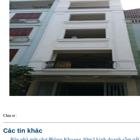
:
Chia sẻ
Các tin khác
Bán nhà mặt chợ Phùng Khoang 30m2 kinh doanh sầm uấ