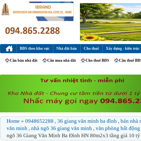
BĐS theo khu vực
Nhà đất bán
Cho thuê
Xây dựng - kiến trúc
Cần bán nhà đất
Cần mua nhà đất
Cho thuê BĐS
Cần thuê BĐ
Home
»
0948652288
,
36 giang văn minh ba đình
,
bán nhà 
văn minh
,
nhà ngõ 36 giang văn minh
,
văn phòng bất động
ngõ 36 Giang Văn Minh Ba Đình HN 80m2x3 tầng giá 10 tỷ