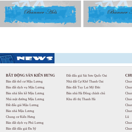
BẤT ĐỘNG SẢN KIẾN HƯNG
CH
Đất đấu giá Sài Sơn Quốc Oai
Bán đất thổ cư Mậu Lương
Nhà đất Cự Khê Thanh Oai
Chun
Bán đất dịch vụ Mậu Lương
Bán đất Tuy Lai Mỹ Đức
Chun
Bán nhà liền kề Mậu Lương
Bán nhà Hà Đông chính chủ
Chun
Nhà mặt đường Mậu Lương
Khu đô thị Thanh Hà
Chun
Đất đấu giá Mậu Lương
Chun
Bán nhà Mậu Lương
Chun
Chung cư Kiến Hưng
Lũ
Bán đất dịch vụ Phú Lương
Chun
Bán đất đấu giá Đa Sỹ
Chun