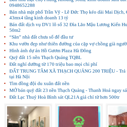
0948652288
Bán nhà mặt phố Trần Vỹ - Lê Đức Thọ kéo dài Mai Dịch,
43mx4 tầng kinh doanh 13 tỷ
Bán đất dịch vụ DV1 lô số 32 Đìa Lão Mậu Lương Kiến 
50m2
“Săn” nhà đất chưa sổ để đầu tư
Khu vườn đẹp như thiên đường của cặp vợ chồng già ngườ
Hình ảnh dự án Hồ Gươm Plaza Hà Đông
Quỹ đất 15 nền Thạch Quảng TQBL
Đất nghỉ dưỡng từ 170 triệu bao mọi chi phí
ĐẤT TRUNG TÂM XÃ THẠCH QUẢNG 200 TRIỆU - Trả t
tại Hà Nội
Tìm đồng đội du xuân đất nền
MỞ bán quỹ đất 23 nền Thạch Quảng - Thanh Hoá ngay s
Đất Lạc Thuỷ Hoà Bình sát QL21A giá chỉ từ hơn 500tr