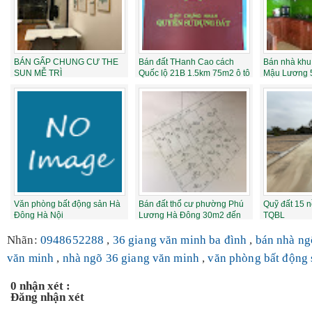
BÁN GẤP CHUNG CƯ THE
Bán đất THanh Cao cách
Bán nhà khu 
SUN MỄ TRÌ
Quốc lộ 21B 1.5km 75m2 ô tô
Mậu Lương 
vào nhà g...
tô vào n...
Văn phòng bất động sản Hà
Bán đất thổ cư phường Phú
Quỹ đất 15 
Đông Hà Nội
Lương Hà Đông 30m2 đến
TQBL
34m2 giá 4...
Nhãn:
0948652288
,
36 giang văn minh ba đình
,
bán nhà ng
văn minh
,
nhà ngõ 36 giang văn minh
,
văn phòng bất động 
0 nhận xét :
Đăng nhận xét