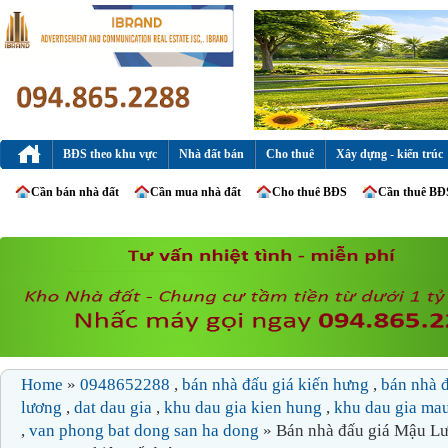
BĐS theo khu vực
Nhà đất bán
Cho thuê
Xây dựng - kiến trúc
Cần bán nhà đất
Cần mua nhà đất
Cho thuê BĐS
Cần thuê BĐ
Home
»
0948652288
,
bán nhà đấu giá kiến hưng
,
bán nhà 
lương
,
dat dau gia
,
khu dau gia kien hung
,
khu dau gia ma
,
van phong bat dong san ha dong
» Bán nhà đấu giá Mậu L