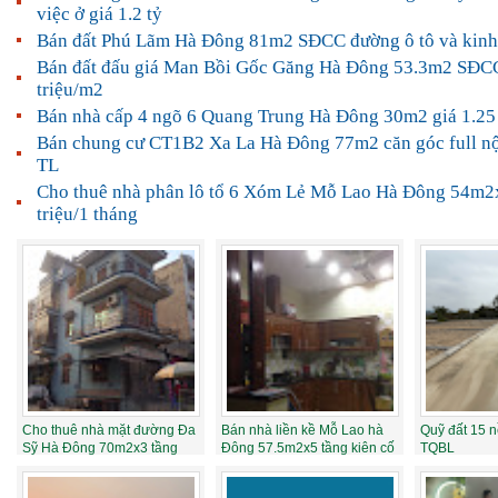
việc ở giá 1.2 tỷ
Bán đất Phú Lãm Hà Đông 81m2 SĐCC đường ô tô và kinh
Bán đất đấu giá Man Bồi Gốc Găng Hà Đông 53.3m2 SĐCC
triệu/m2
Bán nhà cấp 4 ngõ 6 Quang Trung Hà Đông 30m2 giá 1.25
Bán chung cư CT1B2 Xa La Hà Đông 77m2 căn góc full nội
TL
Cho thuê nhà phân lô tổ 6 Xóm Lẻ Mỗ Lao Hà Đông 54m2x
triệu/1 tháng
Cho thuê nhà mặt đường Đa
Bán nhà liền kề Mỗ Lao hà
Quỹ đất 15 
Sỹ Hà Đông 70m2x3 tầng
Đông 57.5m2x5 tầng kiên cố
TQBL
góc 2 mặt t...
mặt hồ ...