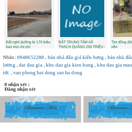
Đất nghỉ dưỡng từ 170 triệu
ĐẤT TRUNG TÂM XÃ
Tìm đồng đội
bao mọi chi phí
THẠCH QUẢNG 200 TRIỆU -
nền
Trả thẳng ngay sổ t...
Nhãn:
0948652288
,
bán nhà đấu giá kiến hưng
,
bán nhà đấ
lương
,
dat dau gia
,
khu dau gia kien hung
,
khu dau gia ma
tức
,
van phong bat dong san ha dong
0 nhận xét :
Đăng nhận xét