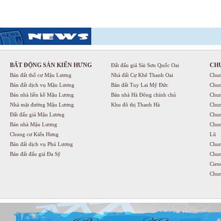
BẤT ĐỘNG SẢN KIẾN HƯNG
CH
Đất đấu giá Sài Sơn Quốc Oai
Bán đất thổ cư Mậu Lương
Nhà đất Cự Khê Thanh Oai
Chun
Bán đất dịch vụ Mậu Lương
Bán đất Tuy Lai Mỹ Đức
Chun
Bán nhà liền kề Mậu Lương
Bán nhà Hà Đông chính chủ
Chun
Nhà mặt đường Mậu Lương
Khu đô thị Thanh Hà
Chun
Đất đấu giá Mậu Lương
Chun
Bán nhà Mậu Lương
Chun
Chung cư Kiến Hưng
Lũ
Bán đất dịch vụ Phú Lương
Chun
Bán đất đấu giá Đa Sỹ
Chun
Cien
Chun