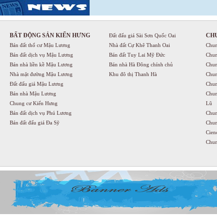
BẤT ĐỘNG SẢN KIẾN HƯNG
CH
Đất đấu giá Sài Sơn Quốc Oai
Bán đất thổ cư Mậu Lương
Nhà đất Cự Khê Thanh Oai
Chun
Bán đất dịch vụ Mậu Lương
Bán đất Tuy Lai Mỹ Đức
Chun
Bán nhà liền kề Mậu Lương
Bán nhà Hà Đông chính chủ
Chun
Nhà mặt đường Mậu Lương
Khu đô thị Thanh Hà
Chun
Đất đấu giá Mậu Lương
Chun
Bán nhà Mậu Lương
Chun
Chung cư Kiến Hưng
Lũ
Bán đất dịch vụ Phú Lương
Chun
Bán đất đấu giá Đa Sỹ
Chun
Cien
Chun