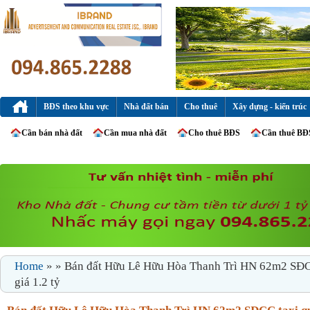
BĐS theo khu vực
Nhà đất bán
Cho thuê
Xây dựng - kiến trúc
Cần bán nhà đất
Cần mua nhà đất
Cho thuê BĐS
Cần thuê BĐ
Home
» » Bán đất Hữu Lê Hữu Hòa Thanh Trì HN 62m2 SĐC
giá 1.2 tỷ