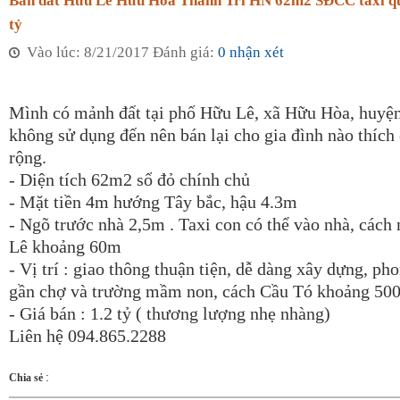
Bán đất Hữu Lê Hữu Hòa Thanh Trì HN 62m2 SĐCC taxi qu
tỷ
Vào lúc: 8/21/2017 Đánh giá:
0 nhận xét
Mình có mảnh đất tại phố Hữu Lê, xã Hữu Hòa, huyệ
không sử dụng đến nên bán lại cho gia đình nào thích 
rộng.
- Diện tích 62m2 sổ đỏ chính chủ
- Mặt tiền 4m hướng Tây bắc, hậu 4.3m
- Ngõ trước nhà 2,5m . Taxi con có thể vào nhà, các
Lê khoảng 60m
- Vị trí : giao thông thuận tiện, dễ dàng xây dựng, ph
gần chợ và trường mầm non, cách Cầu Tó khoảng 5
- Giá bán : 1.2 tỷ ( thương lượng nhẹ nhàng)
Liên hệ 094.865.2288
:
Chia sẻ