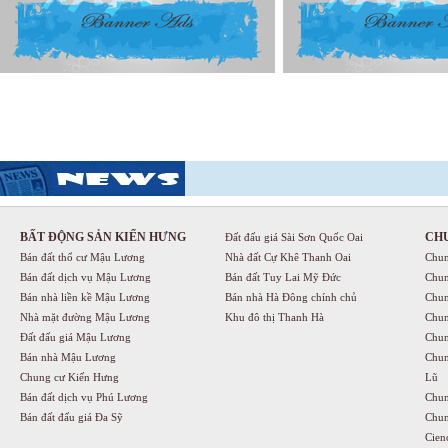
BẤT ĐỘNG SẢN KIẾN HƯNG
CH
Đất đấu giá Sài Sơn Quốc Oai
Bán đất thổ cư Mậu Lương
Nhà đất Cự Khê Thanh Oai
Chun
Bán đất dịch vụ Mậu Lương
Bán đất Tuy Lai Mỹ Đức
Chun
Bán nhà liền kề Mậu Lương
Bán nhà Hà Đông chính chủ
Chun
Nhà mặt đường Mậu Lương
Khu đô thị Thanh Hà
Chun
Đất đấu giá Mậu Lương
Chun
Bán nhà Mậu Lương
Chun
Chung cư Kiến Hưng
Lũ
Bán đất dịch vụ Phú Lương
Chun
Bán đất đấu giá Đa Sỹ
Chun
Cien