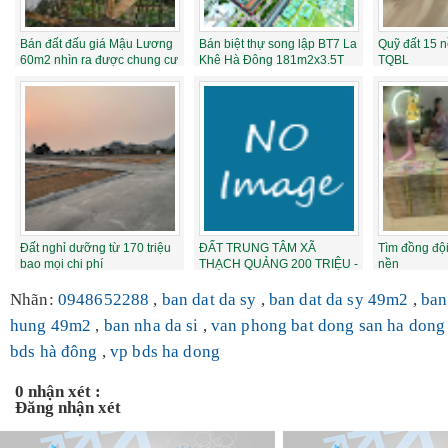
Bán đất đấu giá Mậu Lương
Bán biệt thự song lập BT7 La
Quỹ đất 15 
60m2 nhìn ra được chung cư
Khê Hà Đông 181m2x3.5T
TQBL
19T3 Ki...
đường 17...
Đất nghỉ dưỡng từ 170 triệu
ĐẤT TRUNG TÂM XÃ
Tìm đồng đội
bao mọi chi phí
THẠCH QUẢNG 200 TRIỆU -
nền
Trả thẳng ngay sổ t...
Nhãn:
0948652288
,
ban dat da sy
,
ban dat da sy 49m2
,
ban
hung 49m2
,
ban nha da si
,
van phong bat dong san ha don
bds hà đông
,
vp bds ha dong
0 nhận xét :
Đăng nhận xét