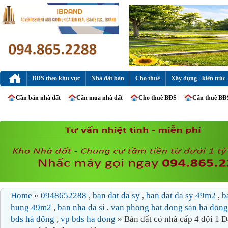
BĐS theo khu vực
Nhà đất bán
Cho thuê
Xây dựng - kiến trúc
Cần bán nhà đất
Cần mua nhà đất
Cho thuê BĐS
Cần thuê BĐ
Home
»
0948652288
,
ban dat da sy
,
ban dat da sy 49m2
,
b
hung 49m2
,
ban nha da si
,
van phong bat dong san ha don
bds hà đông
,
vp bds ha dong
» Bán đất có nhà cấp 4 đội 1 