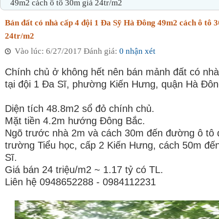
49m2 cách ô tô 30m giá 24tr/m2
Bán đất có nhà cấp 4 đội 1 Đa Sỹ Hà Đông 49m2 cách ô tô 
24tr/m2
Vào lúc: 6/27/2017 Đánh giá:
0 nhận xét
Chính chủ ở không hết nên bán mảnh đất có nhà
tại đội 1 Đa Sĩ, phường Kiến Hưng, quận Hà Đôn
Diện tích 48.8m2 sổ đỏ chính chủ.
Mặt tiền 4.2m hướng Đông Bắc.
Ngõ trước nhà 2m và cách 30m đến đường ô tô đ
trường Tiểu học, cấp 2 Kiến Hưng, cách 50m đế
Sĩ.
Giá bán 24 triệu/m2 ~ 1.17 tỷ có TL.
Liên hệ 0948652288 - 0984112231