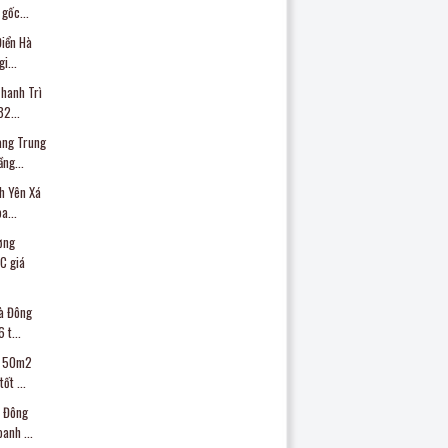
gốc...
Điển Hà
i...
hanh Trì
2...
ang Trung
ng...
h Yên Xá
a...
ơng
C giá
Hà Đông
 t...
g 50m2
ốt ...
à Đông
anh ...