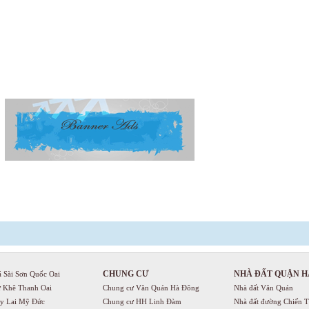
CHUNG CƯ
NHÀ ĐẤT QUẬN H
á Sài Sơn Quốc Oai
ự Khê Thanh Oai
Chung cư Văn Quán Hà Đông
Nhà đất Văn Quán
uy Lai Mỹ Đức
Chung cư HH Linh Đàm
Nhà đất đường Chiến 