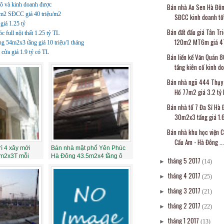
 và kinh doanh được
Bán nhà Ao Sen Hà Đô
m2 SĐCC giá 40 triệu/m2
SĐCC kinh doanh tốt 
iá 1.25 tỷ
Bán đất đấu giá Tân Tr
full nội thất 1.25 tỷ TL
120m2 MT6m giá 47
 54m2x3 tầng giá 10 triệu/1 tháng
cửa giá 1.9 tỷ có TL
Bán liền kề Văn Quán
tầng kiên cố kinh do
Bán nhà ngõ 444 Thụy
Hồ 77m2 giá 3.2 tỷ L
Bán nhà tổ 7 Đa Sĩ Hà
30m2x3 tầng giá 1.6
Bán nhà khu học viện C
Cầu Am - Hà Đông ...
ì 4 xây mới
Bán nhà mặt phố Yên Phúc
2m2x3T mỗi
Hà Đông 43.5m2x4 tầng ô
tháng 5 2017
►
(14)
.
góc kinh do...
tháng 4 2017
►
(25)
tháng 3 2017
►
(21)
tháng 2 2017
►
(22)
tháng 1 2017
►
(13)