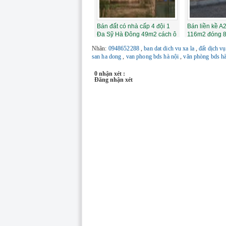
Bán đất có nhà cấp 4 đội 1
Bán liền kề A
Đa Sỹ Hà Đông 49m2 cách ô
116m2 đóng 
tô 30m ...
17m giá 1...
Nhãn:
0948652288
,
ban dat dich vu xa la
,
đất dịch v
san ha dong
,
van phong bds hà nội
,
văn phòng bds h
0 nhận xét :
Đăng nhận xét