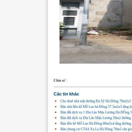
:
Chia sẻ
Các tin khác
Cho thuê nhà mặt đường Đa Sỹ Hà Đông 70m2x3 t
Bán nhà liền kề Mỗ Lao hà Đông 57.5m2x5 tầng ki
Bán đất dịch vụ 1 Đìa Lão Mậu Lương Hà ĐÔng 
Bán đất dịch vụ Đìa Lão Mậu Lương 50m2 đường 
Bán liền kề Mỗ Lao Hà Đông 60m2x4 tầng đường 
Bán chung cư CT4A Xa La Hà Đông 70m2 căn góc đầy