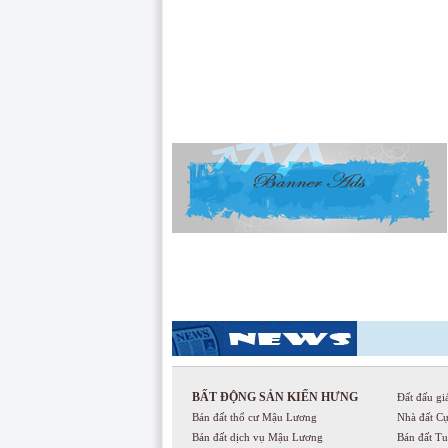
BẤT ĐỘNG SẢN KIẾN HƯNG
Đất đấu gi
Bán đất thổ cư Mậu Lương
Nhà đất C
Bán đất dịch vụ Mậu Lương
Bán đất T