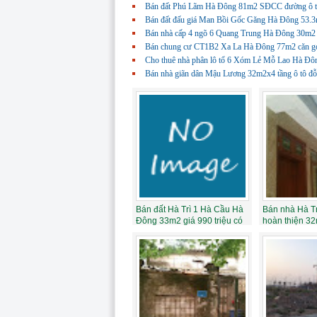
Bán đất Phú Lãm Hà Đông 81m2 SĐCC đường ô tô
Bán đất đấu giá Man Bồi Gốc Găng Hà Đông 53.3
Bán nhà cấp 4 ngõ 6 Quang Trung Hà Đông 30m2 g
Bán chung cư CT1B2 Xa La Hà Đông 77m2 căn góc 
Cho thuê nhà phân lô tổ 6 Xóm Lẻ Mỗ Lao Hà Đông
Bán nhà giãn dân Mậu Lương 32m2x4 tầng ô tô đỗ 
Bán đất Hà Trì 1 Hà Cầu Hà
Bán nhà Hà Tr
Đông 33m2 giá 990 triệu có
hoàn thiện 3
thương...
tầng 2PN giá..