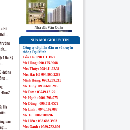
Sàn bất động sản
Đại Minh
La Hà
Nhà đất Văn Quán
hất...
NHÀ MÔI GIỚI UY TÍN
 trường
Công ty cổ phần đầu tư và truyền
ph...
thông Đại Minh
ội 1 Đa Sỹ
Liễu Hà: 098.111.3977
Nhà đất Mỗ Lao
..
Mr Hùng: 090.175.9968
Mrs Thúy: 0984.11.22.31
5 đường
Mrs Hà: Hà 094.865.2288
ng ...
Minh Hùng: 0963.289.215
ng
Mr Tùng: 093.6686.295
ng 45m2
Mr Đức : 03749.12122
Chung cư Linh Đàm
Ms Hạnh: 0901.798.975
Mr Dũng : 096.511.0572
ầu Hà
Mr Linh : 0946.102.087
ên ...
Mr Tú : 0868708996
ương sau
Mr Hiếu : 032.686.3993
g ...
Mrs Oanh : 0989.782.696