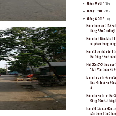
tháng 8 2017
►
(19)
tháng 7 2017
►
(31)
tháng 6 2017
▼
(30)
Bán chung cư CT1A Xa 
Đông 63m2 full nội t
Bán nhà 3 tầng khu TT
sư phạm trung ương 
Bán đất có nhà cấp 4 đ
Hà Đông 49m2 cách.
Nhà 35m2x2 tầng ngõ 
19/5 Văn Quán Hà Đô
Bán nhà Bà Triệu phườ
Nguyễn trãi Hà Đô
ô...
Bán nhà Hà Trì p. Hà C
Đông 40m2x3 tầng ki
Bán đất đấu giá Mậu L
sân bóng 60m2 hướn