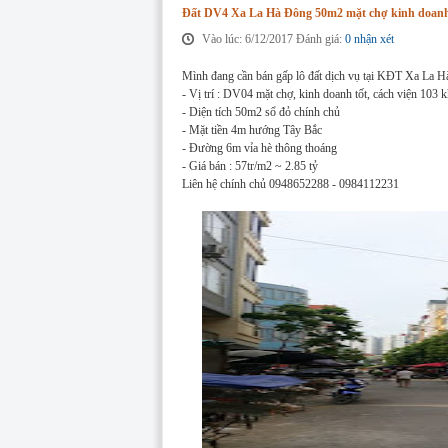
Đất DV4 Xa La Hà Đông 50m2 mặt chợ kinh doanh 
Vào lúc: 6/12/2017 Đánh giá:
0 nhận xét
Mình đang cần bán gấp lô đất dịch vụ tại KĐT Xa La 
- Vị trí : DV04 mặt chợ, kinh doanh tốt, cách viện 103 
- Diện tích 50m2 sổ đỏ chính chủ
- Mặt tiền 4m hướng Tây Bắc
- Đường 6m vỉa hè thông thoáng
- Giá bán : 57tr/m2 ~ 2.85 tỷ
Liên hệ chính chủ 0948652288 - 0984112231