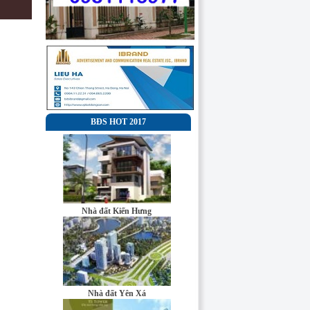
BĐS HOT 2017
Nhà đất Kiến Hưng
Công ty cổ phần
đầu tư và truyền
Nhà đất Yên Xá
thông Đại Minh