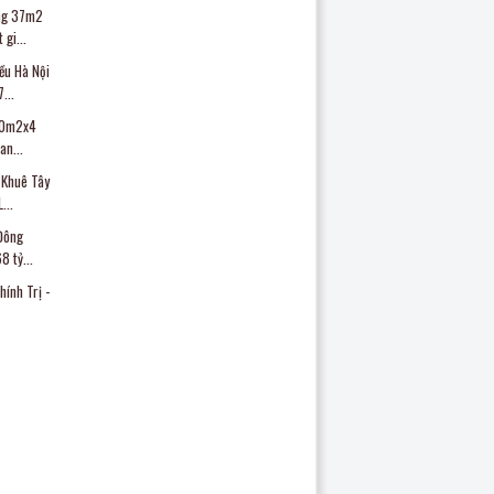
ng 37m2
gi...
iều Hà Nội
...
 80m2x4
an...
 Khuê Tây
...
 Đông
8 tỷ...
hính Trị -