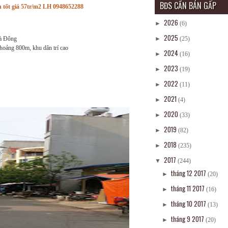
BĐS CẦN BÁN GẤP
tốt giá 57tr/m2 LH 0948652288
2026
►
(6)
2025
Hà Đông
►
(25)
khoảng 800m, khu dân trí cao
2024
►
(16)
2023
►
(19)
2022
►
(11)
2021
►
(4)
2020
►
(33)
2019
►
(82)
2018
►
(235)
2017
▼
(244)
tháng 12 2017
►
(20)
tháng 11 2017
►
(16)
tháng 10 2017
►
(13)
tháng 9 2017
►
(20)