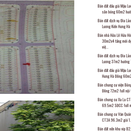
Bán đất đấu giá Mậu L
sân bóng 60m2 hướn
Bán đất dịch vụ Đìa Lã
Lương Kiến Hưng Hà 
Bán nhà Hữu Lê Hữu H
30m2x4 tầng mới đẹ
việ...
Bán đất dịch vụ Đìa Lã
Lương 37m2 hướng T
Bán đất đấu giá Mậu Lư
Hưng Hà Đông 60m2 
Bán chung cư viện Bỏn
Đông 72m2 full nội t
Bán chung cư Xa La C
69.5m2 SĐCC full nội
Bán chung cư Văn Quá
CT3A 96.3m2 giá 1.9
Bán đất nền khu vip B2.