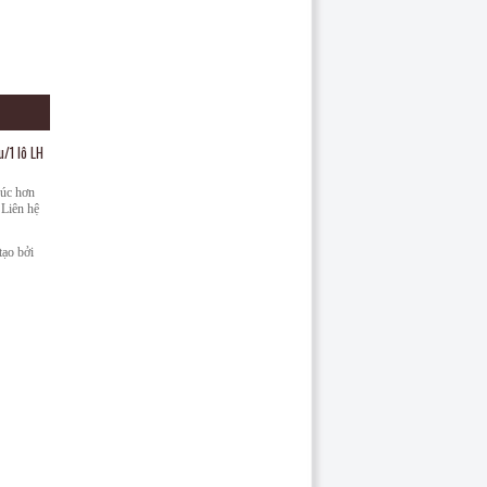
u/1 lô LH
húc hơn
 Liên hệ
ạo bởi