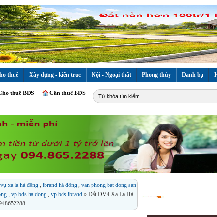
ho thuê
Xây dựng - kiến trúc
Nội - Ngoại thất
Phong thủy
Danh bạ
H
Cho thuê BĐS
Cần thuê BĐS
 vụ xa la hà đông
,
ibrand hà đông
,
van phong bat dong san
đông
,
vp bds ha dong
,
vp bds ibrand
» Đất DV4 Xa La Hà
0948652288