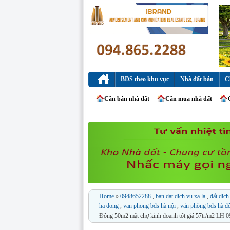
BĐS theo khu vực
Nhà đất bán
C
Cần bán nhà đất
Cần mua nhà đất
Home
»
0948652288
,
ban dat dich vu xa la
,
đất dịch
ha dong
,
van phong bds hà nội
,
văn phòng bds hà 
Đông 50m2 mặt chợ kinh doanh tốt giá 57tr/m2 LH 