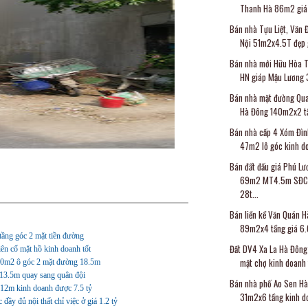
Thanh Hà 86m2 giá 
Bán nhà Tựu Liệt, Văn 
Nội 51m2x4.5T đẹp g
Bán nhà mới Hữu Hòa T
HN giáp Mậu Lương 3
Bán nhà mặt đường Qu
Hà Đông 140m2x2 tầ
Bán nhà cấp 4 Xóm Đìn
47m2 lô góc kinh do
Bán đất đấu giá Phú Lư
69m2 MT4.5m SĐC
28t...
Bán liền kề Văn Quán 
89m2x4 tầng giá 6.6
ầng góc 2 mặt tiền đường
Đất DV4 Xa La Hà Đôn
ên cố mặt hồ kinh doanh tốt
mặt chợ kinh doanh t
50m2 ô góc 2 mặt đường 18.5m
13.5m quay sang quân đội
Bán nhà phố Ao Sen H
12m kinh doanh được 7.5 tỷ
31m2x6 tầng kinh do
 đủ nội thất chỉ việc ở giá 1.2 tỷ