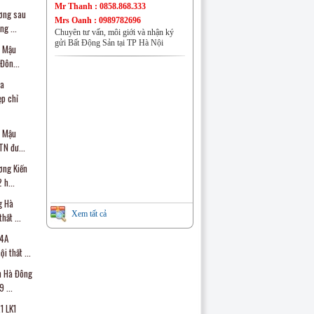
Nhà đất Đồng Mai
Mr Thanh : 0858.868.333
ương sau
Mrs Oanh : 0989782696
g ...
Chuyên tư vấn, môi giới và nhận ký
gửi Bất Động Sản tại TP Hà Nội
o Mậu
Đôn...
òa
Nhà đất Phú Lương
p chỉ
o Mậu
N đư...
ơng Kiến
Nhà đất Đại Mỗ
h...
g Hà
Xem tất cả
hất ...
T4A
 thất ...
CHUNG CƯ VĂN QUÁN
n Hà Đông
 ...
1 LK1