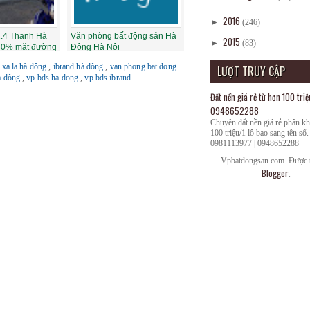
2016
►
(246)
2.4 Thanh Hà
Văn phòng bất động sản Hà
2015
►
(83)
80% mặt đường
Đông Hà Nội
ụ xa la hà đông
,
ibrand hà đông
,
van phong bat dong
LƯỢT TRUY CẬP
à đông
,
vp bds ha dong
,
vp bds ibrand
Đất nền giá rẻ từ hơn 100 triệ
0948652288
Chuyên đất nền giá rẻ phân k
100 triệu/1 lô bao sang tên sổ.
0981113977 | 0948652288
Vpbatdongsan.com. Được t
Blogger
.