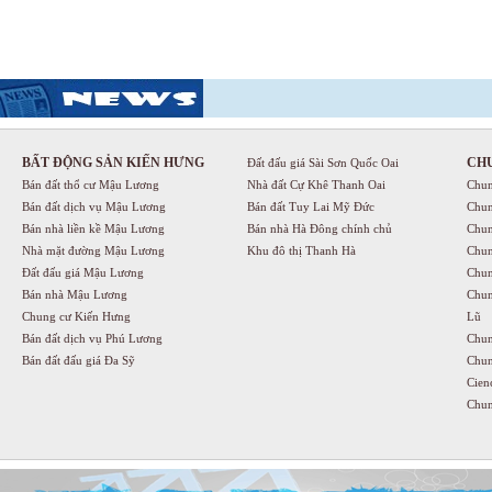
BẤT ĐỘNG SẢN KIẾN HƯNG
CH
Đất đấu giá Sài Sơn Quốc Oai
Bán đất thổ cư Mậu Lương
Nhà đất Cự Khê Thanh Oai
Chun
Bán đất dịch vụ Mậu Lương
Bán đất Tuy Lai Mỹ Đức
Chun
Bán nhà liền kề Mậu Lương
Bán nhà Hà Đông chính chủ
Chun
Nhà mặt đường Mậu Lương
Khu đô thị Thanh Hà
Chun
Đất đấu giá Mậu Lương
Chun
Bán nhà Mậu Lương
Chun
Chung cư Kiến Hưng
Lũ
Bán đất dịch vụ Phú Lương
Chun
Bán đất đấu giá Đa Sỹ
Chun
Cien
Chun