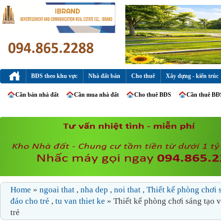
BĐS theo khu vực
Nhà đất bán
Cho thuê
Xây dựng - kiến trúc
Cần bán nhà đất
Cần mua nhà đất
Cho thuê BĐS
Cần thuê BĐ
Home
»
ngoai that
,
nha dep
,
noi that
,
Thiết kế phòng chơi 
đáo cho trẻ
,
tu van thiet ke
» Thiết kế phòng chơi sáng tạo 
trẻ