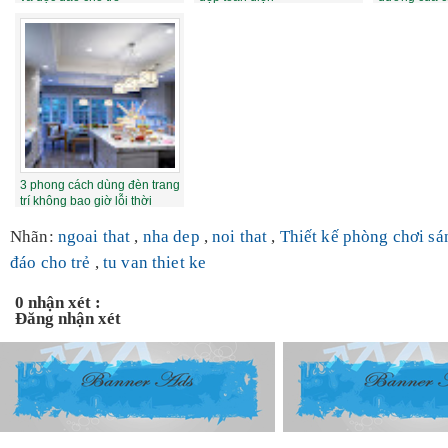
người Anh
3 phong cách dùng đèn trang
trí không bao giờ lỗi thời
Nhãn:
ngoai that
,
nha dep
,
noi that
,
Thiết kế phòng chơi sá
đáo cho trẻ
,
tu van thiet ke
0 nhận xét :
Đăng nhận xét