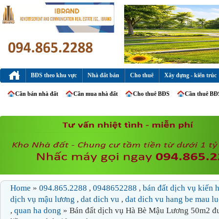
BĐS theo khu vực
Nhà đất bán
Cho thuê
Xây dựng - kiến trúc
Cần bán nhà đất
Cần mua nhà đất
Cho thuê BĐS
Cần thuê BĐ
Home
»
094.865.2288
,
0948652288
,
bán đất dịch vụ kiến
dịch vụ mậu lương
,
dat dich vu
,
dat dich vu hang be mau l
,
quan ha dong
» Bán đất dịch vụ Hà Bè Mậu Lương 50m2 đ