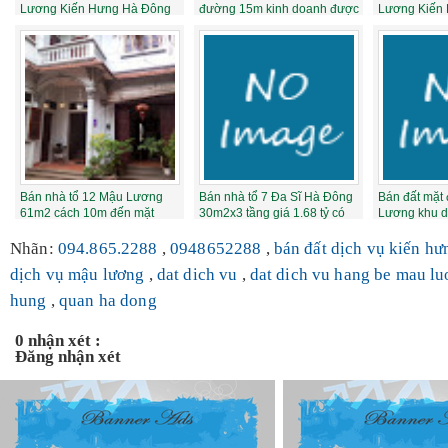
Lương Kiến Hưng Hà Đông
đường 15m kinh doanh được
Lương Kiến
ô góc gi...
giá 61 ...
tháng 5 năm.
Bán nhà tổ 12 Mậu Lương
Bán nhà tổ 7 Đa Sĩ Hà Đông
Bán đất mặt
61m2 cách 10m đến mặt
30m2x3 tầng giá 1.68 tỷ có
Lương khu d
đường 1.95 tỷ
TL liê...
giá 60tr/m2 ..
Nhãn:
094.865.2288
,
0948652288
,
bán đất dịch vụ kiến h
dịch vụ mậu lương
,
dat dich vu
,
dat dich vu hang be mau l
hung
,
quan ha dong
0 nhận xét :
Đăng nhận xét