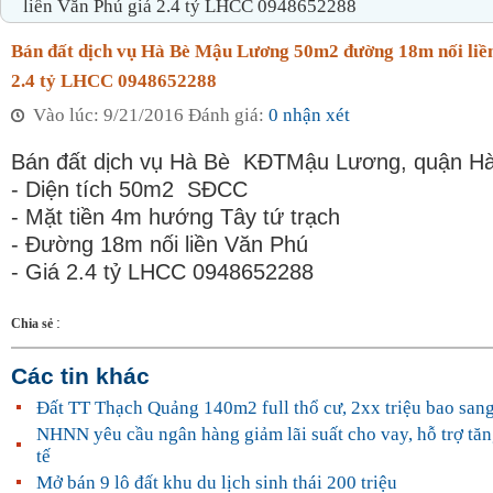
liền Văn Phú giá 2.4 tỷ LHCC 0948652288
Bán đất dịch vụ Hà Bè Mậu Lương 50m2 đường 18m nối liề
2.4 tỷ LHCC 0948652288
Vào lúc: 9/21/2016 Đánh giá:
0 nhận xét
Bán đất dịch vụ Hà Bè KĐTMậu Lương, quận H
- Diện tích 50m2 SĐCC
- Mặt tiền 4m hướng Tây tứ trạch
- Đường 18m nối liền Văn Phú
- Giá 2.4 tỷ LHCC 0948652288
:
Chia sẻ
Các tin khác
Đất TT Thạch Quảng 140m2 full thổ cư, 2xx triệu bao sang
NHNN yêu cầu ngân hàng giảm lãi suất cho vay, hỗ trợ tăn
tế
Mở bán 9 lô đất khu du lịch sinh thái 200 triệu