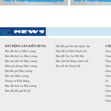
BẤT ĐỘNG SẢN KIẾN HƯNG
CH
Đất đấu giá Sài Sơn Quốc Oai
Bán đất thổ cư Mậu Lương
Nhà đất Cự Khê Thanh Oai
Chun
Bán đất dịch vụ Mậu Lương
Bán đất Tuy Lai Mỹ Đức
Chun
Bán nhà liền kề Mậu Lương
Bán nhà Hà Đông chính chủ
Chun
Nhà mặt đường Mậu Lương
Khu đô thị Thanh Hà
Chun
Đất đấu giá Mậu Lương
Chun
Bán nhà Mậu Lương
Chun
Chung cư Kiến Hưng
Lũ
Bán đất dịch vụ Phú Lương
Chun
Bán đất đấu giá Đa Sỹ
Chun
Cien
Chun