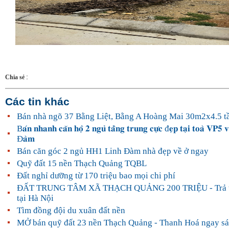
:
Chia sẻ
Các tin khác
Bán nhà ngõ 37 Bằng Liệt, Bằng A Hoàng Mai 30m2x4.5 t
B𝐚́𝐧 𝐧𝐡𝐚𝐧𝐡 𝐜𝐚̆𝐧 𝐡𝐨̣̂ 𝟐 𝐧𝐠𝐮̉ 𝐭𝐚̂̀𝐧𝐠 𝐭𝐫𝐮𝐧𝐠 𝐜𝐮̛̣𝐜 đ𝐞̣𝐩 𝐭𝐚̣𝐢 𝐭𝐨𝐚̀ 𝐕𝐏𝟓 𝐯
Đ𝐚̀𝐦
Bán căn góc 2 ngủ HH1 Linh Đàm nhà đẹp về ở ngay
Quỹ đất 15 nền Thạch Quảng TQBL
Đất nghỉ dưỡng từ 170 triệu bao mọi chi phí
ĐẤT TRUNG TÂM XÃ THẠCH QUẢNG 200 TRIỆU - Trả t
tại Hà Nội
Tìm đồng đội du xuân đất nền
MỞ bán quỹ đất 23 nền Thạch Quảng - Thanh Hoá ngay s