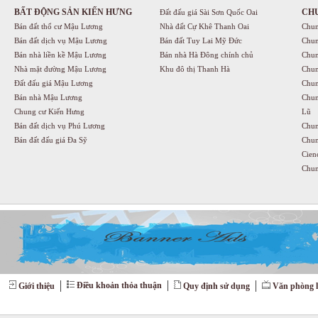
BẤT ĐỘNG SẢN KIẾN HƯNG
CH
Đất đấu giá Sài Sơn Quốc Oai
Bán đất thổ cư Mậu Lương
Nhà đất Cự Khê Thanh Oai
Chun
Bán đất dịch vụ Mậu Lương
Bán đất Tuy Lai Mỹ Đức
Chun
Bán nhà liền kề Mậu Lương
Bán nhà Hà Đông chính chủ
Chun
Nhà mặt đường Mậu Lương
Khu đô thị Thanh Hà
Chun
Đất đấu giá Mậu Lương
Chun
Bán nhà Mậu Lương
Chun
Chung cư Kiến Hưng
Lũ
Bán đất dịch vụ Phú Lương
Chun
Bán đất đấu giá Đa Sỹ
Chun
Cien
Chun
Điều khoản thỏa thuận
Giới thiệu
Quy định sử dụng
Văn phòng l