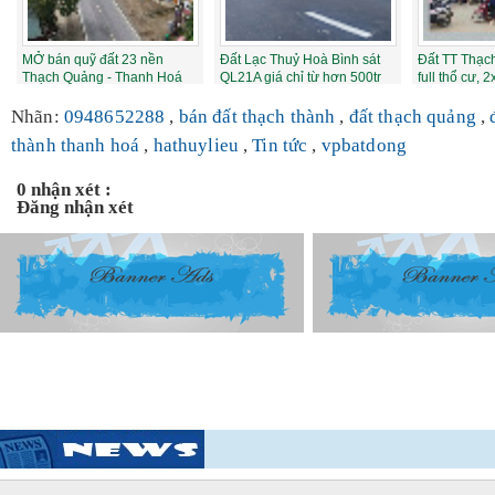
MỞ bán quỹ đất 23 nền
Đất Lạc Thuỷ Hoà Bình sát
Đất TT Thạ
Thạch Quảng - Thanh Hoá
QL21A giá chỉ từ hơn 500tr
full thổ cư, 
ngay sát KCN
tên...
Nhãn:
0948652288
,
bán đất thạch thành
,
đất thạch quảng
,
thành thanh hoá
,
hathuylieu
,
Tin tức
,
vpbatdong
0 nhận xét :
Đăng nhận xét