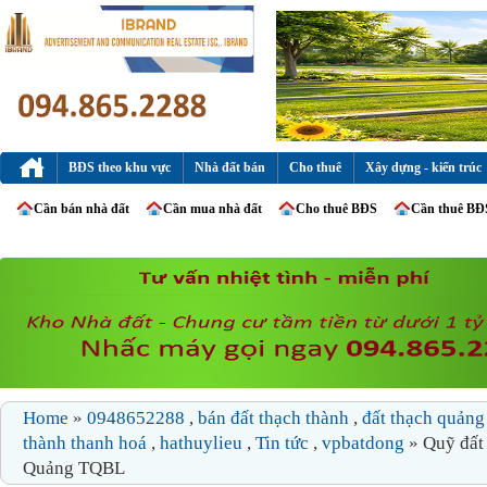
BĐS theo khu vực
Nhà đất bán
Cho thuê
Xây dựng - kiến trúc
Cần bán nhà đất
Cần mua nhà đất
Cho thuê BĐS
Cần thuê BĐ
Home
»
0948652288
,
bán đất thạch thành
,
đất thạch quản
thành thanh hoá
,
hathuylieu
,
Tin tức
,
vpbatdong
» Quỹ đất
Quảng TQBL