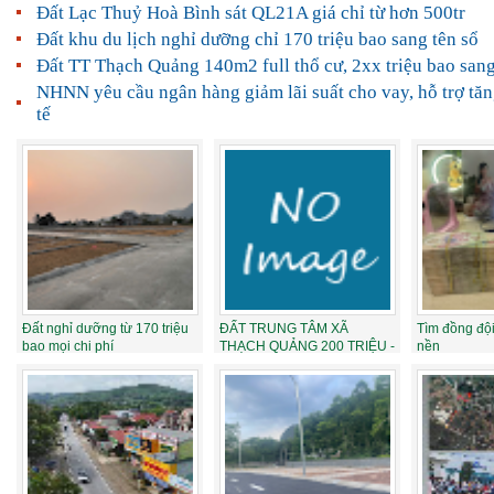
Đất Lạc Thuỷ Hoà Bình sát QL21A giá chỉ từ hơn 500tr
Đất khu du lịch nghỉ dưỡng chỉ 170 triệu bao sang tên sổ
Đất TT Thạch Quảng 140m2 full thổ cư, 2xx triệu bao sang
NHNN yêu cầu ngân hàng giảm lãi suất cho vay, hỗ trợ tăn
tế
Đất nghỉ dưỡng từ 170 triệu
ĐẤT TRUNG TÂM XÃ
Tìm đồng đội
bao mọi chi phí
THẠCH QUẢNG 200 TRIỆU -
nền
Trả thẳng ngay sổ t...