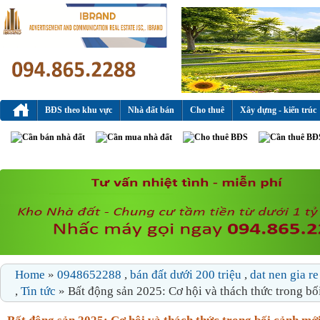
BĐS theo khu vực
Nhà đất bán
Cho thuê
Xây dựng - kiến trúc
Cần bán nhà đất
Cần mua nhà đất
Cho thuê BĐS
Cần thuê BĐ
Home
»
0948652288
,
bán đất dưới 200 triệu
,
dat nen gia r
,
Tin tức
» Bất động sản 2025: Cơ hội và thách thức trong bố