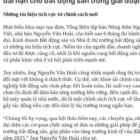
dài hạn cho bất động sản trong giai đoạ
Những tín hiệu tích cực từ chính sách mới
Phát biểu khai mạc tọa đàm, Tổng Biên tập báo Nông thôn N
Việt, nhà báo Nguyễn Văn Hoài, cho biết sau 6 tháng thi hành
đai, Kinh doanh Bất động sản và Nhà ở, thị trường bất động s
có những tín hiệu tích cực. Niềm tin của người dân, doanh ng
đầu tư đã được củng cố, nhất là khi nguồn cung bất động sản 
và phân khúc nhà ở xã hội phát triển mạnh mẽ.
Tuy nhiên, ông Nguyễn Văn Hoài cũng nhấn mạnh rằng thị tr
đối mặt với không ít thách thức. Cụ thể, sức khỏe tài chính c
nghiệp bất động sản chưa phục hồi hoàn toàn, lãi suất vay ca
chưa ổn định để đảm bảo tăng trưởng bền vững. Bên cạnh đó, 
bộ máy quản lý nhà nước, dù là một chính sách tích cực về lâu 
gây tác động tiêu cực đến tâm lý thị trường trong ngắn hạn.
“Chúng tôi hy vọng, qua hội thảo hôm nay, các chuyên gia, n
đại diện các cơ quan chức năng sẽ đưa ra những giải pháp để p
trường bất động sản, góp phần vào tăng trưởng kinh tế của đấ
năm 2025,” ông Nguyễn Văn Hoài chia sẻ.