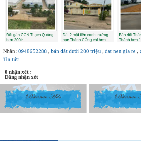
Đất gần CCN Thạch Quảng
Đất 2 mặt tiền cạnh trường
Bán đất Thà
hơn 200tr
học Thành CÔng chỉ hơn
Thành hơn 1
400 triệu
200tr/1 lô
Nhãn:
0948652288
,
bán đất dưới 200 triệu
,
dat nen gia re
,
Tin tức
0 nhận xét :
Đăng nhận xét