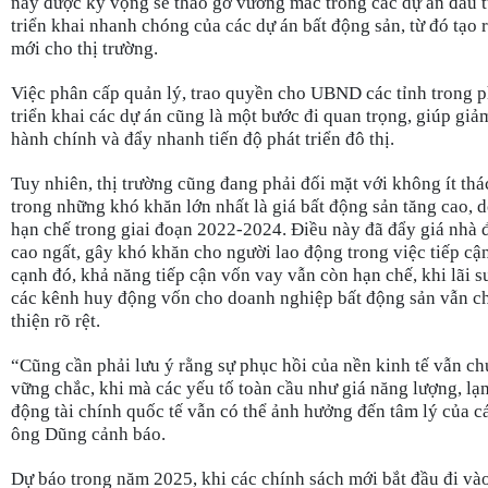
này được kỳ vọng sẽ tháo gỡ vướng mắc trong các dự án đầu t
triển khai nhanh chóng của các dự án bất động sản, từ đó tạo
mới cho thị trường.
Việc phân cấp quản lý, trao quyền cho UBND các tỉnh trong p
triển khai các dự án cũng là một bước đi quan trọng, giúp giả
hành chính và đẩy nhanh tiến độ phát triển đô thị.
Tuy nhiên, thị trường cũng đang phải đối mặt với không ít thá
trong những khó khăn lớn nhất là giá bất động sản tăng cao,
hạn chế trong giai đoạn 2022-2024. Điều này đã đẩy giá nhà 
cao ngất, gây khó khăn cho người lao động trong việc tiếp cậ
cạnh đó, khả năng tiếp cận vốn vay vẫn còn hạn chế, khi lãi s
các kênh huy động vốn cho doanh nghiệp bất động sản vẫn c
thiện rõ rệt.
“Cũng cần phải lưu ý rằng sự phục hồi của nền kinh tế vẫn c
vững chắc, khi mà các yếu tố toàn cầu như giá năng lượng, lạ
động tài chính quốc tế vẫn có thể ảnh hưởng đến tâm lý của c
ông Dũng cảnh báo.
Dự báo trong năm 2025, khi các chính sách mới bắt đầu đi vào 