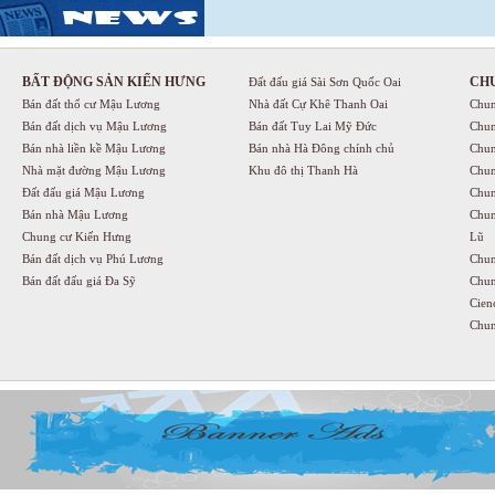
BẤT ĐỘNG SẢN KIẾN HƯNG
CH
Đất đấu giá Sài Sơn Quốc Oai
Bán đất thổ cư Mậu Lương
Nhà đất Cự Khê Thanh Oai
Chun
Bán đất dịch vụ Mậu Lương
Bán đất Tuy Lai Mỹ Đức
Chun
Bán nhà liền kề Mậu Lương
Bán nhà Hà Đông chính chủ
Chun
Nhà mặt đường Mậu Lương
Khu đô thị Thanh Hà
Chun
Đất đấu giá Mậu Lương
Chun
Bán nhà Mậu Lương
Chun
Chung cư Kiến Hưng
Lũ
Bán đất dịch vụ Phú Lương
Chun
Bán đất đấu giá Đa Sỹ
Chun
Cien
Chun