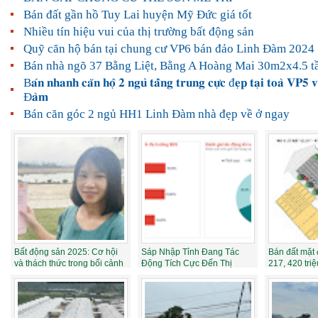
Bán đất gần hồ Tuy Lai huyện Mỹ Đức giá tốt
Nhiều tín hiệu vui của thị trường bất động sản
Quỹ căn hộ bán tại chung cư VP6 bán đảo Linh Đàm 2024
Bán nhà ngõ 37 Bằng Liệt, Bằng A Hoàng Mai 30m2x4.5 t
B𝐚́𝐧 𝐧𝐡𝐚𝐧𝐡 𝐜𝐚̆𝐧 𝐡𝐨̣̂ 𝟐 𝐧𝐠𝐮̉ 𝐭𝐚̂̀𝐧𝐠 𝐭𝐫𝐮𝐧𝐠 𝐜𝐮̛̣𝐜 đ𝐞̣𝐩 𝐭𝐚̣𝐢 𝐭𝐨𝐚̀ 𝐕𝐏𝟓 𝐯
Đ𝐚̀𝐦
Bán căn góc 2 ngủ HH1 Linh Đàm nhà đẹp về ở ngay
Bất động sản 2025: Cơ hội
Sáp Nhập Tỉnh Đang Tác
Bán đất mặt
và thách thức trong bối cảnh
Động Tích Cực Đến Thị
217, 420 tri
mới
Trường Bất Động...
sang t...