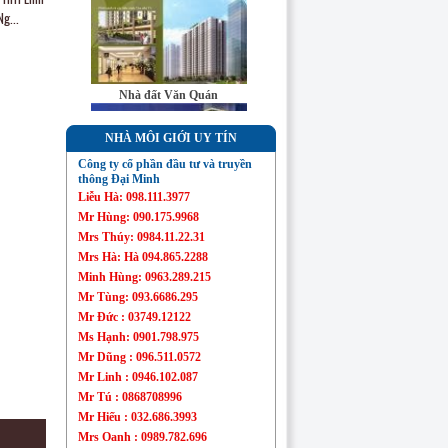
g...
Sàn bất động sản
Đại Minh
Nhà đất Văn Quán
NHÀ MÔI GIỚI UY TÍN
Công ty cổ phần đầu tư và truyền
thông Đại Minh
Liễu Hà: 098.111.3977
Nhà đất Mỗ Lao
Mr Hùng: 090.175.9968
Mrs Thúy: 0984.11.22.31
Mrs Hà: Hà 094.865.2288
Minh Hùng: 0963.289.215
Mr Tùng: 093.6686.295
Mr Đức : 03749.12122
Chung cư Linh Đàm
Ms Hạnh: 0901.798.975
Mr Dũng : 096.511.0572
Mr Linh : 0946.102.087
Mr Tú : 0868708996
Mr Hiếu : 032.686.3993
Mrs Oanh : 0989.782.696