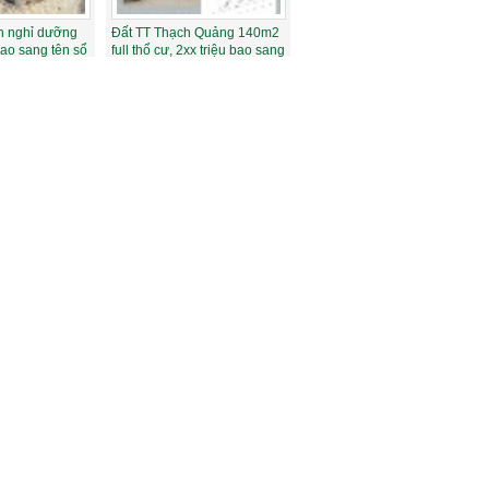
ch nghỉ dưỡng
Đất TT Thạch Quảng 140m2
bao sang tên sổ
full thổ cư, 2xx triệu bao sang
tên...