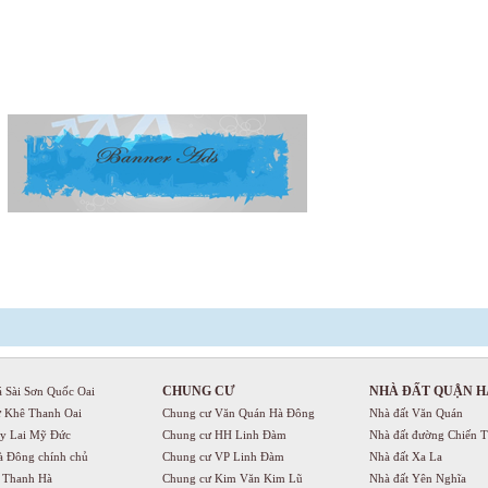
CHUNG CƯ
NHÀ ĐẤT QUẬN H
á Sài Sơn Quốc Oai
ự Khê Thanh Oai
Chung cư Văn Quán Hà Đông
Nhà đất Văn Quán
uy Lai Mỹ Đức
Chung cư HH Linh Đàm
Nhà đất đường Chiến 
à Đông chính chủ
Chung cư VP Linh Đàm
Nhà đất Xa La
ị Thanh Hà
Chung cư Kim Văn Kim Lũ
Nhà đất Yên Nghĩa