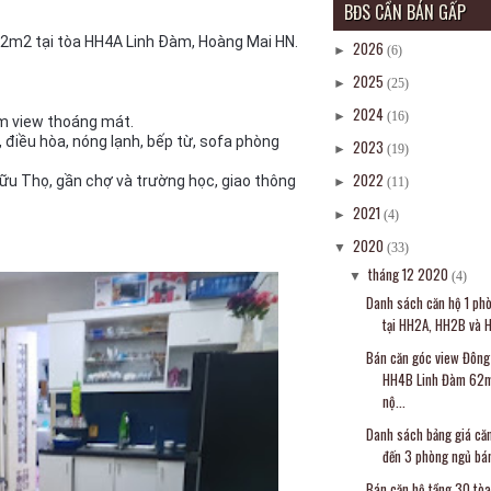
BĐS CẦN BÁN GẤP
62m2 tại tòa HH4A Linh Đàm, Hoàng Mai HN.
2026
►
(6)
2025
►
(25)
2024
►
(16)
m view thoáng mát.
, điều hòa, nóng lạnh, bếp từ, sofa phòng
2023
►
(19)
2022
u Thọ, gần chợ và trường học, giao thông
►
(11)
2021
►
(4)
2020
▼
(33)
tháng 12 2020
▼
(4)
Danh sách căn hộ 1 ph
tại HH2A, HH2B và H
Bán căn góc view Đôn
HH4B Linh Đàm 62
nộ...
Danh sách bảng giá căn
đến 3 phòng ngủ bán
Bán căn hộ tầng 30 tòa