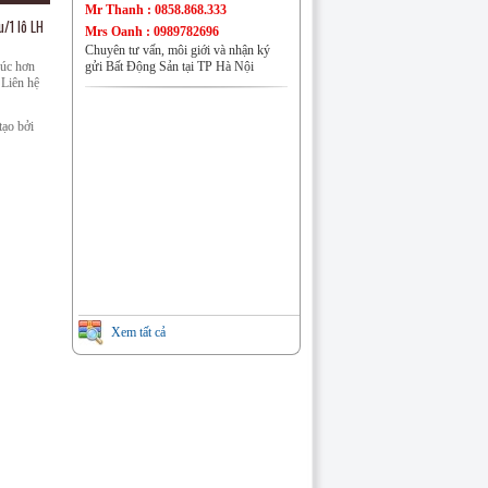
Nhà đất Đồng Mai
Mr Thanh : 0858.868.333
u/1 lô LH
Mrs Oanh : 0989782696
Chuyên tư vấn, môi giới và nhận ký
húc hơn
gửi Bất Động Sản tại TP Hà Nội
 Liên hệ
ạo bởi
Nhà đất Phú Lương
Nhà đất Đại Mỗ
Xem tất cả
CHUNG CƯ VĂN QUÁN