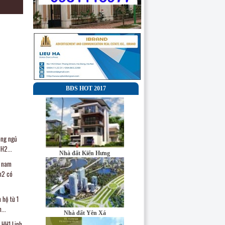
BĐS HOT 2017
òng ngủ
H2...
Nhà đất Kiến Hưng
g nam
m2 có
 hộ từ 1
Công ty cổ phần
...
đầu tư và truyền
Nhà đất Yên Xá
thông Đại Minh
 HH1 Linh