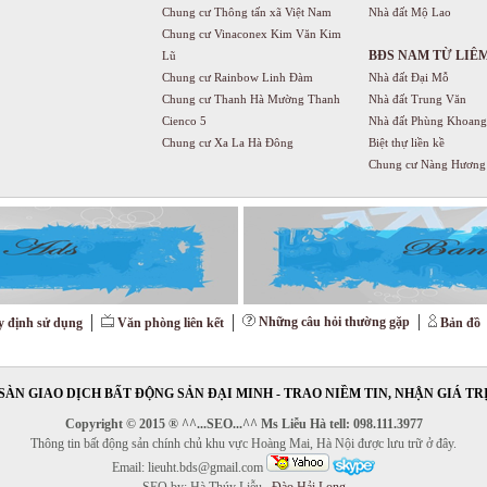
Chung cư Thông tấn xã Việt Nam
Nhà đất Mộ Lao
Chung cư Vinaconex Kim Văn Kim
BĐS NAM TỪ LIÊ
Lũ
Chung cư Rainbow Linh Đàm
Nhà đất Đại Mỗ
Chung cư Thanh Hà Mường Thanh
Nhà đất Trung Văn
Cienco 5
Nhà đất Phùng Khoang
Chung cư Xa La Hà Đông
Biệt thự liền kề
Chung cư Nàng Hương
Những câu hỏi thường gặp
 định sử dụng
Văn phòng liên kết
Bản đồ
SÀN GIAO DỊCH BẤT ĐỘNG SẢN ĐẠI MINH - TRAO NIỀM TIN, NHẬN GIÁ TR
Copyright © 2015 ® ^^...SEO...^^ Ms Liễu Hà tell: 098.111.3977
Thông tin bất động sản chính chủ khu vực Hoàng Mai, Hà Nội được lưu trữ ở đây.
Email: lieuht.bds@gmail.com