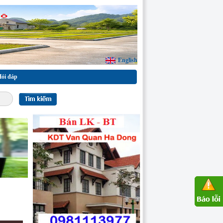
English
ỏi đáp