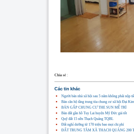
:
Chia sẻ
Các tin khác
Người bán nhà xã hội sau 5 năm không phải nộp ti
Bán căn hộ tầng trung tòa chung cư xã hội Đại 
BÁN GẤP CHUNG CƯ THE SUN MỄ TRÌ
Bán đất gần hồ Tuy Lai huyện Mỹ Đức giá tốt
Quỹ đất 15 nền Thạch Quảng TQBL
Đất nghỉ dưỡng từ 170 triệu bao mọi chi phí
ĐẤT TRUNG TÂM XÃ THẠCH QUẢNG 200 TRIỆU 