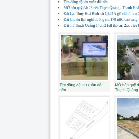
Tìm đồng đội du xuân đất nền
MỞ bán quỹ đất 23 nền Thạch Quảng - Thanh Ho
Đất Lạc Thuỷ Hoà Bình sát QL21A giá chỉ từ hơn 
Đất khu du lịch nghỉ dưỡng chỉ 170 triệu bao sang 
Đất TT Thạch Quảng 140m2 full thổ cư, 2xx triệu 
Tìm đồng đội du xuân đất
MỞ bán quỹ đ
nền
Thạch Quảng 
ngay sát KCN