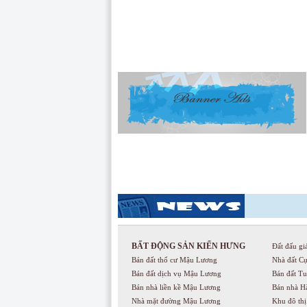
BẤT ĐỘNG SẢN KIẾN HƯNG
Đất đấu gi
Bán đất thổ cư Mậu Lương
Nhà đất C
Bán đất dịch vụ Mậu Lương
Bán đất T
Bán nhà liền kề Mậu Lương
Bán nhà H
Nhà mặt đường Mậu Lương
Khu đô th