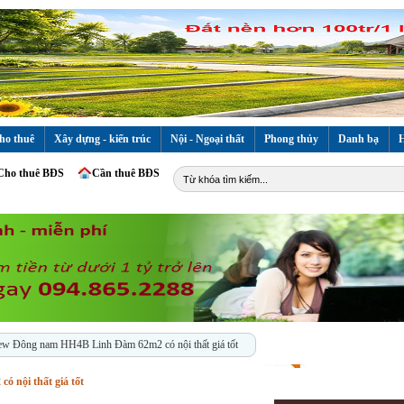
ho thuê
Xây dựng - kiến trúc
Nội - Ngoại thất
Phong thủy
Danh bạ
H
Cho thuê BĐS
Cần thuê BĐS
iew Đông nam HH4B Linh Đàm 62m2 có nội thất giá tốt
 nội thất giá tốt