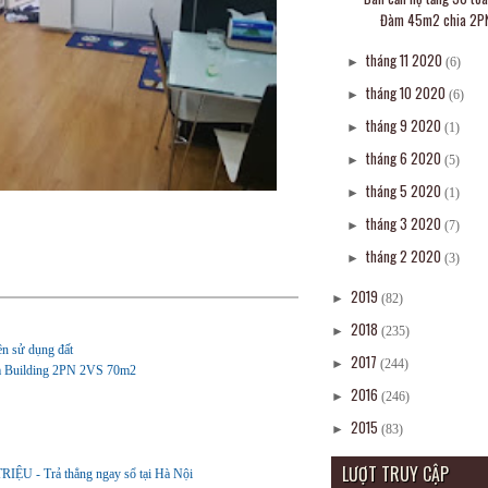
Đàm 45m2 chia 2PN
tháng 11 2020
►
(6)
tháng 10 2020
►
(6)
tháng 9 2020
►
(1)
tháng 6 2020
►
(5)
tháng 5 2020
►
(1)
tháng 3 2020
►
(7)
tháng 2 2020
►
(3)
2019
►
(82)
2018
►
(235)
ền sử dụng đất
2017
►
(244)
Kim Building 2PN 2VS 70m2
2016
►
(246)
2015
►
(83)
LƯỢT TRUY CẬP
- Trả thẳng ngay sổ tại Hà Nội