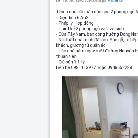
Vào lúc: 12/02/2020 Đánh giá:
0 nhận xét
Chính chủ cần bán căn góc 2 phòng ngủ 
- Diện tích 62m2.
- Pháp lý: Hợp đồng.
- Thiết kế 2 phòng ngủ và 2 vệ sinh.
- Cửa Tây Nam, ban công hướng Đông Na
- Nội thất nhà mình đã làm: Sàn gỗ, tủ bếp
khách, giường tủ quần áo..
- Tòa nhà nằm ngay mặt đường Nguyễn Hữ
thuận tiện.
- Giá bán 1.1 tỷ.
Liên hệ 0981113977 hoặc 0948652288