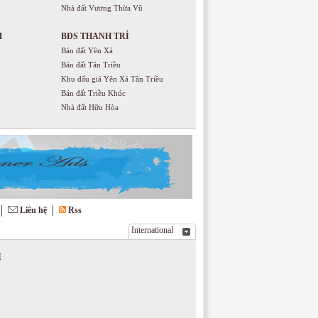
Nhà đất Vương Thừa Vũ
M
BĐS THANH TRÌ
Bán đất Yên Xá
Bán đất Tân Triều
Khu đấu giá Yên Xá Tân Triều
Bán đất Triều Khúc
Nhà đất Hữu Hòa
Liên hệ
Rss
International
Ị