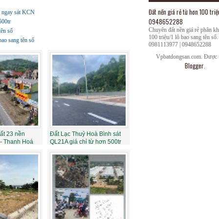
Đất nền giá rẻ từ hơn 100 triệ
á ngay sát KCN
0948652288
500tr
Chuyên đất nền giá rẻ phân k
tên sổ
100 triệu/1 lô bao sang tên sổ.
bao sang tên sổ
0981113977 | 0948652288
Vpbatdongsan.com. Được t
Blogger
.
ất 23 nền
Đất Lạc Thuỷ Hoà Bình sát
- Thanh Hoá
QL21A giá chỉ từ hơn 500tr