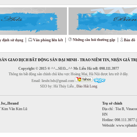
Những câu hỏi thường gặp
 định sử dụng
Văn phòng liên kết
Bản đồ
SÀN GIAO DỊCH BẤT ĐỘNG SẢN ĐẠI MINH - TRAO NIỀM TIN, NHẬN GIÁ TR
Copyright © 2015 ® ^^...SEO...^^ Ms Liễu Hà tell: 098.111.3977
Thông tin bất động sản chính chủ khu vực Hoàng Mai, Hà Nội được lưu trữ ở đây.
Email: lieuht.bds@gmail.com
SEO by: Hà Thúy Liễu ,
Đào Hải Long
Jsc,.Ibrand
Trụ sở chính
ĐT Kim Văn Kim Lũ
Địa chỉ : Tòa B, Vina
HN
Hotline: 098.111.3977 
Webside: www.vpbatdo