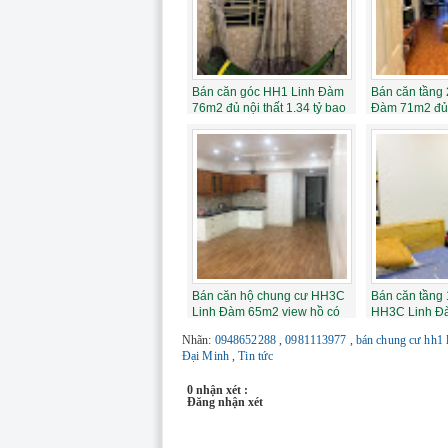
Bán căn góc HH1 Linh Đàm
Bán căn tầng
76m2 đủ nội thất 1.34 tỷ bao
Đàm 71m2 đủ 
sang t...
giá 1,25 ...
Bán căn hộ chung cư HH3C
Bán căn tầng
Linh Đàm 65m2 view hồ có
HH3C Linh Đà
nội thất 1...
nội thất ...
Nhãn:
0948652288
,
0981113977
,
bán chung cư hh1 
Đại Minh
,
Tin tức
0 nhận xét :
Đăng nhận xét