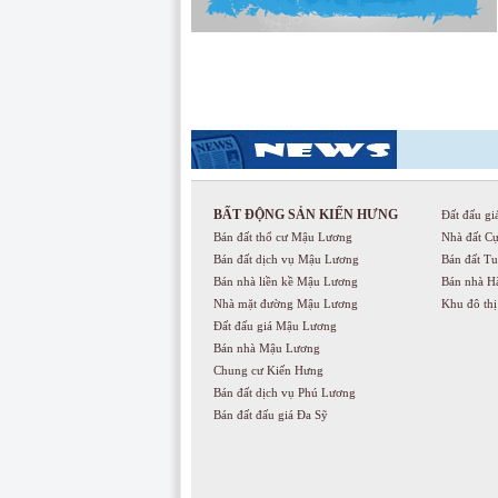
BẤT ĐỘNG SẢN KIẾN HƯNG
Đất đấu gi
Bán đất thổ cư Mậu Lương
Nhà đất C
Bán đất dịch vụ Mậu Lương
Bán đất T
Bán nhà liền kề Mậu Lương
Bán nhà H
Nhà mặt đường Mậu Lương
Khu đô th
Đất đấu giá Mậu Lương
Bán nhà Mậu Lương
Chung cư Kiến Hưng
Bán đất dịch vụ Phú Lương
Bán đất đấu giá Đa Sỹ