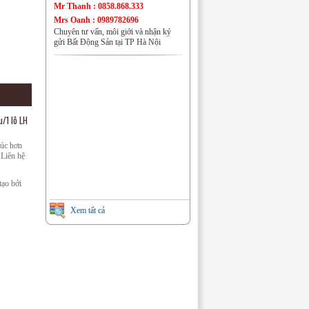
Nhà đất Đồng Mai
Mr Thanh : 0858.868.333
Mrs Oanh : 0989782696
Chuyên tư vấn, môi giới và nhận ký
gửi Bất Động Sản tại TP Hà Nội
Nhà đất Phú Lương
u/1 lô LH
húc hơn
 Liên hệ
Nhà đất Đại Mỗ
ạo bởi
Xem tất cả
CHUNG CƯ VĂN QUÁN