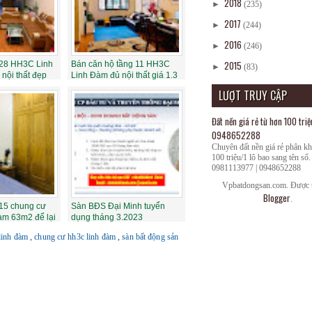
2018
►
(235)
2017
►
(244)
2016
►
(246)
2015
 28 HH3C Linh
Bán căn hộ tầng 11 HH3C
►
(83)
nội thất đẹp
Linh Đàm đủ nội thất giá 1.3
tỷ bao ...
LƯỢT TRUY CẬP
Đất nền giá rẻ từ hơn 100 triệ
0948652288
Chuyên đất nền giá rẻ phân k
100 triệu/1 lô bao sang tên sổ.
0981113977 | 0948652288
Vpbatdongsan.com. Được t
Blogger
.
 15 chung cư
Sàn BĐS Đại Minh tuyển
m 63m2 để lại
dụng tháng 3.2023
linh đàm
,
chung cư hh3c linh đàm
,
sàn bất động sản