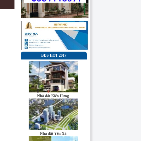
BĐS HOT 2017
Nhà đất Kiến Hưng
Công ty cổ phần
đầu tư và truyền
Nhà đất Yên Xá
thông Đại Minh