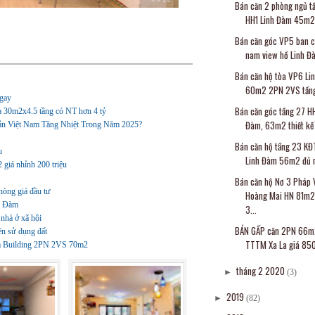
Bán căn 2 phòng ngủ tầ
HH1 Linh Đàm 45m2 
Bán căn góc VP5 ban 
nam view hồ Linh Đà
Bán căn hộ tòa VP6 Li
60m2 2PN 2VS tầng 
gay
Bán căn góc tầng 27 H
 30m2x4.5 tầng có NT hơn 4 tỷ
Đàm, 63m2 thiết kế 
n Việt Nam Tăng Nhiệt Trong Năm 2025?
Bán căn hộ tầng 23 KĐ
u
Linh Đàm 56m2 đủ nộ
giá nhỉnh 200 triệu
Bán căn hộ Nơ 3 Pháp 
òng giá đầu tư
Hoàng Mai HN 81m
h Đàm
3...
nhà ở xã hội
BÁN GẤP căn 2PN 66m
ền sử dụng đất
TTTM Xa La giá 850 
Kim Building 2PN 2VS 70m2
tháng 2 2020
►
(3)
2019
►
(82)