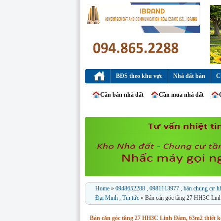
BĐS theo khu vực
Nhà đất bán
C
Cần bán nhà đất
Cần mua nhà đất
Home
»
0948652288
,
0981113977
,
bán chung cư h
Đại Minh
,
Tin tức
» Bán căn góc tầng 27 HH3C Linh 
Bán căn góc tầng 27 HH3C Linh Đàm, 63m2 thiết kế 