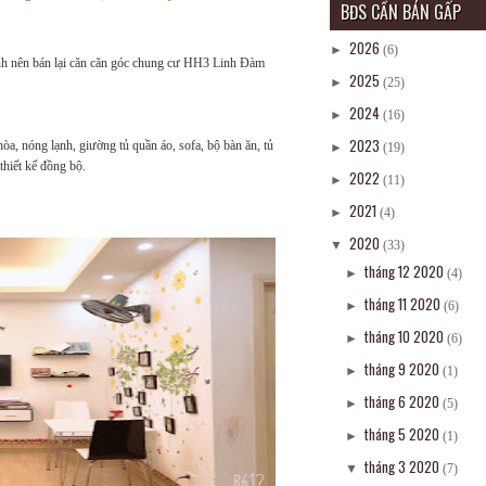
BĐS CẦN BÁN GẤP
2026
►
(6)
nh nên bán lại căn căn góc chung cư HH3 Linh Đàm
2025
►
(25)
2024
►
(16)
2023
 hòa, nóng lạnh, giường tủ quần áo, sofa, bộ bàn ăn, tủ
►
(19)
 thiết kế đồng bộ.
2022
►
(11)
2021
►
(4)
2020
▼
(33)
tháng 12 2020
►
(4)
tháng 11 2020
►
(6)
tháng 10 2020
►
(6)
tháng 9 2020
►
(1)
tháng 6 2020
►
(5)
tháng 5 2020
►
(1)
tháng 3 2020
▼
(7)