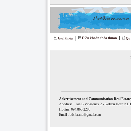
Điều khoản thỏa thuận
Giới thiệu
Quy
Advertisement and Communication Real Estate 
Adddress : Tòa B Vinaconex 2 - Golden Heart K
Hotline: 094.865.2288
Email : bdsibrand@gmail.com