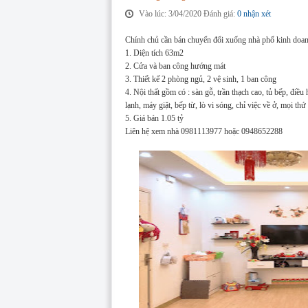
Vào lúc: 3/04/2020 Đánh giá:
0 nhận xét
Chính chủ cần bán chuyển đổi xuống nhà phố kinh doa
1. Diện tích 63m2
2. Cửa và ban công hướng mát
3. Thiết kế 2 phòng ngủ, 2 vệ sinh, 1 ban công
4. Nội thất gồm có : sàn gỗ, trần thạch cao, tủ bếp, điều
lạnh, máy giặt, bếp từ, lò vi sóng, chỉ việc về ở, mọi thứ
5. Giá bán 1.05 tỷ
Liên hệ xem nhà 0981113977 hoặc 0948652288