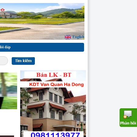
English
ỏi đáp