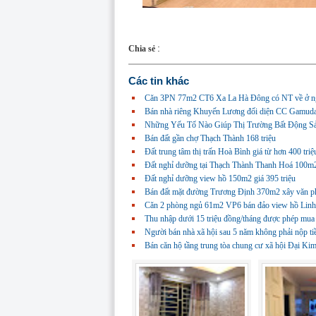
:
Chia sẻ
Các tin khác
Căn 3PN 77m2 CT6 Xa La Hà Đông có NT về ở n
Bán nhà riêng Khuyến Lương đối diện CC Gamuda
Những Yếu Tố Nào Giúp Thị Trường Bất Động Sả
Bán đất gần chợ Thạch Thành 168 triệu
Đất trung tâm thị trấn Hoà Bình giá từ hơn 400 triệ
Đất nghỉ dưỡng tại Thạch Thành Thanh Hoá 100m2 
Đất nghỉ dưỡng view hồ 150m2 giá 395 triệu
Bán đất mặt đường Trương Định 370m2 xây văn ph
Căn 2 phòng ngủ 61m2 VP6 bán đảo view hồ Lin
Thu nhập dưới 15 triệu đồng/tháng được phép mua 
Người bán nhà xã hội sau 5 năm không phải nộp ti
Bán căn hộ tầng trung tòa chung cư xã hội Đại 