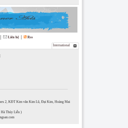
Liên hệ
Rss
International
Ị
conex 2, KĐT Kim văn Kim Lũ, Đại Kim, Hoàng Mai
( Hà Thúy Liễu )
ngsan.com