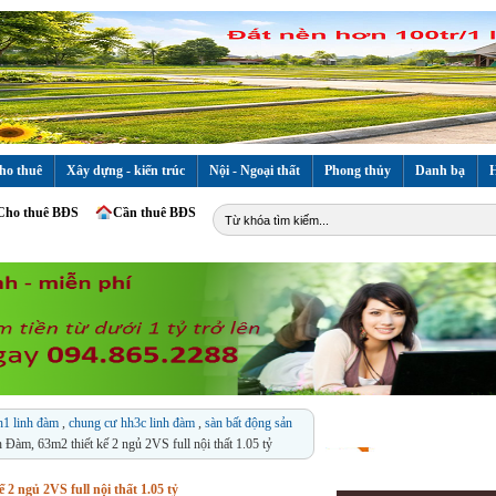
ho thuê
Xây dựng - kiến trúc
Nội - Ngoại thất
Phong thủy
Danh bạ
H
Cho thuê BĐS
Cần thuê BĐS
h1 linh đàm
,
chung cư hh3c linh đàm
,
sàn bất động sản
Đàm, 63m2 thiết kế 2 ngủ 2VS full nội thất 1.05 tỷ
2 ngủ 2VS full nội thất 1.05 tỷ