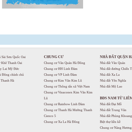
CHUNG CƯ
NHÀ ĐẤT QUẬN H
á Sài Sơn Quốc Oai
ự Khê Thanh Oai
Chung cư Văn Quán Hà Đông
Nhà đất Văn Quán
uy Lai Mỹ Đức
Chung cư HH Linh Đàm
Nhà đất đường Chiến 
à Đông chính chủ
Chung cư VP Linh Đàm
Nhà đất Xa La
ị Thanh Hà
Chung cư Kim Văn Kim Lũ
Nhà đất Yên Nghĩa
Chung cư Thông tấn xã Việt Nam
Nhà đất Mộ Lao
Chung cư Vinaconex Kim Văn Kim
BĐS NAM TỪ LIÊ
Lũ
Chung cư Rainbow Linh Đàm
Nhà đất Đại Mỗ
Chung cư Thanh Hà Mường Thanh
Nhà đất Trung Văn
Cienco 5
Nhà đất Phùng Khoang
Chung cư Xa La Hà Đông
Biệt thự liền kề
Chung cư Nàng Hương