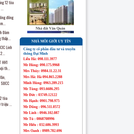
ng 12 tòa
...
công đông
Sàn bất động sản
Đại Minh
m...
Nhà đất Văn Quán
nh Đàm
thấp...
NHÀ MÔI GIỚI UY TÍN
H3C Linh
Công ty cổ phần đầu tư và truyền
2...
thông Đại Minh
Liễu Hà: 098.111.3977
T HH1
Nhà đất Mỗ Lao
Mr Hùng: 090.175.9968
i th...
Mrs Thúy: 0984.11.22.31
Vân,
Mrs Hà: Hà 094.865.2288
2 SĐCC
Minh Hùng: 0963.289.215
Mr Tùng: 093.6686.295
Mr Đức : 03749.12122
2 tòa
Chung cư Linh Đàm
Ms Hạnh: 0901.798.975
triệu ...
Mr Dũng : 096.511.0572
Mr Linh : 0946.102.087
Mr Tú : 0868708996
Mr Hiếu : 032.686.3993
Mrs Oanh : 0989.782.696