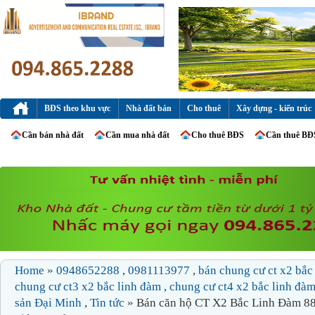
BĐS theo khu vực
Nhà đất bán
Cho thuê
Xây dựng - kiến trúc
Cần bán nhà đất
Cần mua nhà đất
Cho thuê BĐS
Cần thuê BĐ
Home
»
0948652288
,
0981113977
,
bán chung cư ct x2 bắc
chung cư ct3 x2 bắc linh đàm
,
chung cư ct4 x2 bắc linh đà
sản Đại Minh
,
Tin tức
» Bán căn hộ CT X2 Bắc Linh Đàm 8