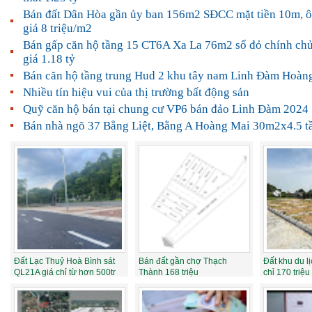
Bán đất Dân Hòa gần ủy ban 156m2 SĐCC mặt tiền 10m, ô
giá 8 triệu/m2
Bán gấp căn hộ tầng 15 CT6A Xa La 76m2 sổ đỏ chính chủ,
giá 1.18 tỷ
Bán căn hộ tầng trung Hud 2 khu tây nam Linh Đàm Hoà
Nhiều tín hiệu vui của thị trường bất động sản
Quỹ căn hộ bán tại chung cư VP6 bán đảo Linh Đàm 2024
Bán nhà ngõ 37 Bằng Liệt, Bằng A Hoàng Mai 30m2x4.5 t
Đất Lạc Thuỷ Hoà Bình sát
Bán đất gần chợ Thạch
Đất khu du l
QL21A giá chỉ từ hơn 500tr
Thành 168 triệu
chỉ 170 triệ