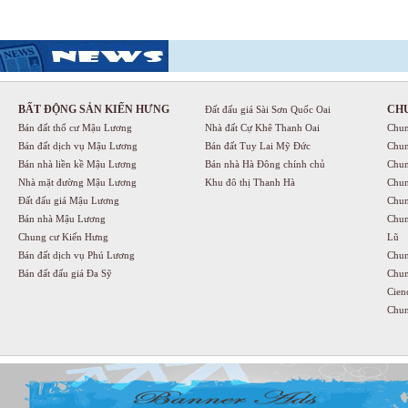
BẤT ĐỘNG SẢN KIẾN HƯNG
CH
Đất đấu giá Sài Sơn Quốc Oai
Bán đất thổ cư Mậu Lương
Nhà đất Cự Khê Thanh Oai
Chun
Bán đất dịch vụ Mậu Lương
Bán đất Tuy Lai Mỹ Đức
Chun
Bán nhà liền kề Mậu Lương
Bán nhà Hà Đông chính chủ
Chun
Nhà mặt đường Mậu Lương
Khu đô thị Thanh Hà
Chun
Đất đấu giá Mậu Lương
Chun
Bán nhà Mậu Lương
Chun
Chung cư Kiến Hưng
Lũ
Bán đất dịch vụ Phú Lương
Chun
Bán đất đấu giá Đa Sỹ
Chun
Cien
Chun