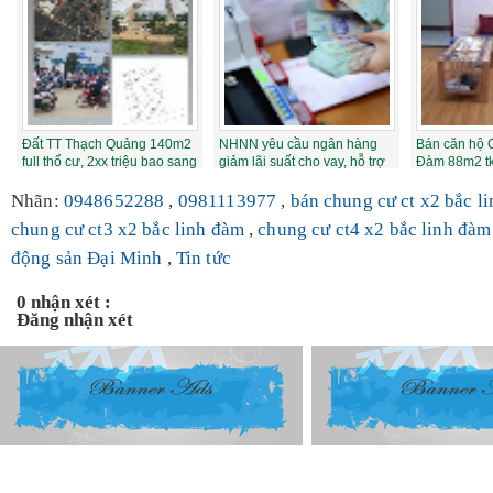
Đất TT Thạch Quảng 140m2
NHNN yêu cầu ngân hàng
Bán căn hộ 
full thổ cư, 2xx triệu bao sang
giảm lãi suất cho vay, hỗ trợ
Đàm 88m2 tk
tên...
tăng tr...
1.52 tỷ
Nhãn:
0948652288
,
0981113977
,
bán chung cư ct x2 bắc l
chung cư ct3 x2 bắc linh đàm
,
chung cư ct4 x2 bắc linh đà
động sản Đại Minh
,
Tin tức
0 nhận xét :
Đăng nhận xét