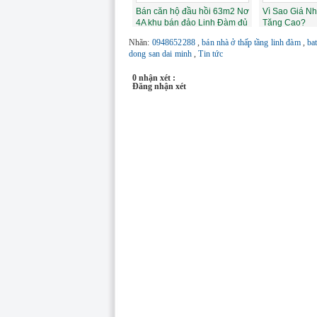
Bán căn hộ đầu hồi 63m2 Nơ
Vì Sao Giá N
4A khu bán đảo Linh Đàm đủ
Tăng Cao?
nội th...
Nhãn:
0948652288
,
bán nhà ở thấp tầng linh đàm
,
ba
dong san dai minh
,
Tin tức
0 nhận xét :
Đăng nhận xét