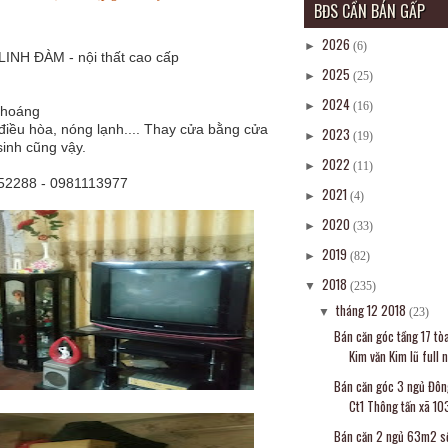
BĐS CẦN BÁN GẤP
2026
►
(6)
NH ĐÀM - nội thất cao cấp
2025
►
(25)
2024
►
(16)
thoáng
, điều hòa, nóng lạnh.... Thay cửa bằng cửa
2023
►
(19)
 sinh cũng vậy.
2022
►
(11)
52288 - 0981113977
2021
►
(4)
2020
►
(33)
2019
►
(82)
2018
▼
(235)
tháng 12 2018
▼
(23)
Bán căn góc tầng 17 tò
Kim văn Kim lũ full n.
Bán căn góc 3 ngủ Đô
Ct1 Thông tấn xã 10
Bán căn 2 ngủ 63m2 s