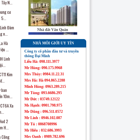
 Tây N...
hung cư
 5...
Sàn bất động sản
Đại Minh
 Linh Đàm
Nhà đất Văn Quán
 n...
La Hà
NHÀ MÔI GIỚI UY TÍN
ệu ...
Công ty cổ phần đầu tư và truyền
thông Đại Minh
HH Linh
Liễu Hà: 098.111.3977
i...
Nhà đất Mỗ Lao
Mr Hùng: 090.175.9968
CT11 Kim
Mrs Thúy: 0984.11.22.31
ế...
Mrs Hà: Hà 094.865.2288
Minh Hùng: 0963.289.215
y ban
Mr Tùng: 093.6686.295
n 10m...
Mr Đức : 03749.12122
Chung cư Linh Đàm
5 CT6A Xa
Ms Hạnh: 0901.798.975
...
Mr Dũng : 096.511.0572
Mr Linh : 0946.102.087
 Hud 2
Mr Tú : 0868708996
m H...
Mr Hiếu : 032.686.3993
h Công
Mrs Oanh : 0989.782.696