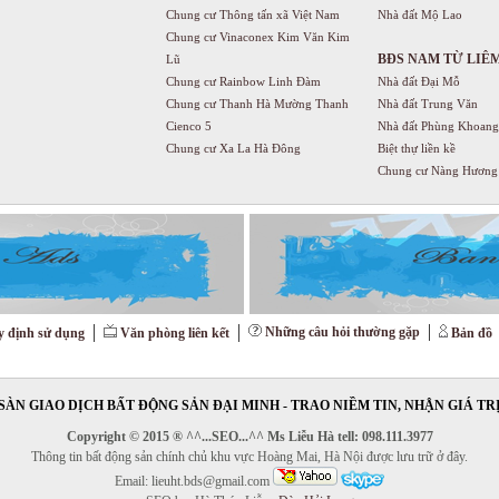
Chung cư Thông tấn xã Việt Nam
Nhà đất Mộ Lao
Chung cư Vinaconex Kim Văn Kim
BĐS NAM TỪ LIÊ
Lũ
Chung cư Rainbow Linh Đàm
Nhà đất Đại Mỗ
Chung cư Thanh Hà Mường Thanh
Nhà đất Trung Văn
Cienco 5
Nhà đất Phùng Khoang
Chung cư Xa La Hà Đông
Biệt thự liền kề
Chung cư Nàng Hương
Những câu hỏi thường gặp
 định sử dụng
Văn phòng liên kết
Bản đồ
SÀN GIAO DỊCH BẤT ĐỘNG SẢN ĐẠI MINH - TRAO NIỀM TIN, NHẬN GIÁ TR
Copyright © 2015 ® ^^...SEO...^^ Ms Liễu Hà tell: 098.111.3977
Thông tin bất động sản chính chủ khu vực Hoàng Mai, Hà Nội được lưu trữ ở đây.
Email: lieuht.bds@gmail.com