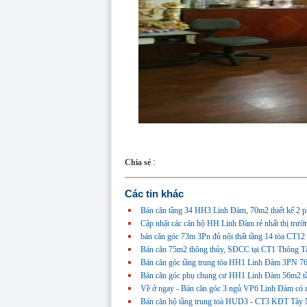
:
Chia sẻ
Các tin khác
Bán căn tầng 34 HH3 Linh Đàm, 70m2 thiết kế 2 ph
Cập nhật các căn hộ HH Linh Đàm rẻ nhất thị trường
bán căn góc 73m 3Pn đủ nội thất tầng 14 tòa CT12
Bán căn 75m2 thông thủy, SĐCC tại CT1 Thông Tấn
Bán căn góc tầng trung tòa HH1 Linh Đàm 3PN 76m
Bán căn góc phụ chung cư HH1 Linh Đàm 56m2 tần
Về ở ngay - Bán căn góc 3 ngủ VP6 Linh Đàm có nộ
Bán căn hộ tầng trung toà HUD3 - CT3 KĐT Tây