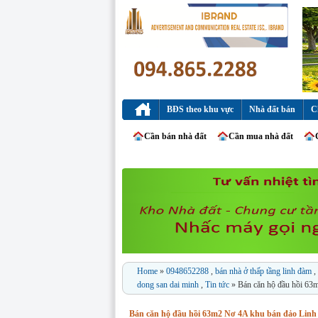
BĐS theo khu vực
Nhà đất bán
C
Cần bán nhà đất
Cần mua nhà đất
Home
»
0948652288
,
bán nhà ở thấp tầng linh đàm
,
dong san dai minh
,
Tin tức
» Bán căn hộ đầu hồi 63m
Bán căn hộ đầu hồi 63m2 Nơ 4A khu bán đảo Linh Đ