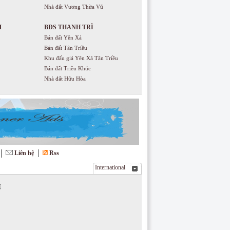
Nhà đất Vương Thừa Vũ
M
BĐS THANH TRÌ
Bán đất Yên Xá
Bán đất Tân Triều
Khu đấu giá Yên Xá Tân Triều
Bán đất Triều Khúc
Nhà đất Hữu Hòa
Liên hệ
Rss
International
Ị