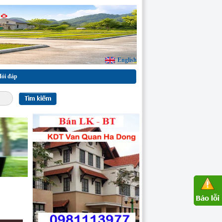
English
ỏi đáp