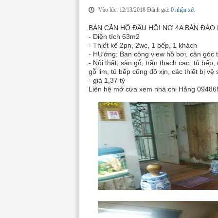
Vào lúc: 12/13/2018 Đánh giá:
0 nhận xét
BÁN CĂN HỘ ĐẦU HỒI NƠ 4A BÁN ĐẢO LI
- Diện tích 63m2
- Thiết kế 2pn, 2wc, 1 bếp, 1 khách
- HƯớng: Ban công view hồ bơi, căn góc 
- Nội thất; sàn gỗ, trần thạch cao, tủ bếp
gỗ lim, tủ bếp cũng đồ xịn, các thiết bị vệ
- giá 1,37 tỷ
Liên hệ mở cửa xem nhà chị Hằng 09486