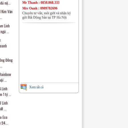
Nhà đất Đồng Mai
đủ nộ...
Mr Thanh : 0858.868.333
Mrs Oanh : 0989782696
1 Kim Văn
Chuyên tư vấn, môi giới và nhận ký
..
gửi Bất Động Sản tại TP Hà Nội
am Linh
gủ ...
Nhà đất Phú Lương
ừ
doanh
công Đông
..
Nhà đất Đại Mỗ
 Rainbow
i ...
Xem tất cả
 Linh
1 tỷ ...
 Linh
CHUNG CƯ VĂN QUÁN
ất ...
ao Eco
 94...