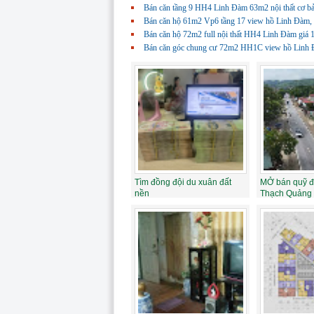
Bán căn tầng 9 HH4 Linh Đàm 63m2 nội thất cơ bản
Bán căn hộ 61m2 Vp6 tầng 17 view hồ Linh Đàm, Ho
Bán căn hộ 72m2 full nội thất HH4 Linh Đàm giá
Bán căn góc chung cư 72m2 HH1C view hồ Linh Đàm
Tìm đồng đội du xuân đất
MỞ bán quỹ đ
nền
Thạch Quảng 
ngay sát KCN