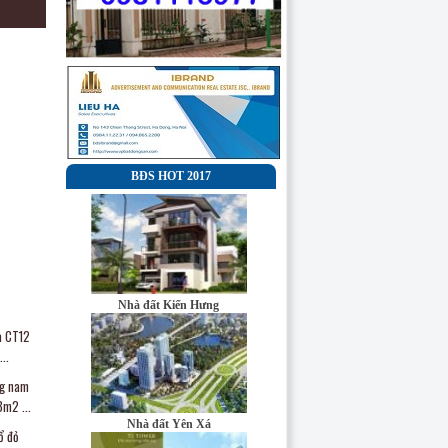
BĐS HOT 2017
Nhà đất Kiến Hưng
a CT12
..
ng nam
Công ty cổ phần
3m2 ...
đầu tư và truyền
Nhà đất Yên Xá
thông Đại Minh
ổ đỏ