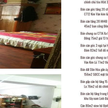
chính chủ tòa HUd 3
Bán căn góc tầng 20 c
CT12 Kim Văn kim lũ
Bán căn tầng 28 HH4B
45m2 ban công Đông
Bán chung cư CT1A Xa 
Đông 75m2 giá 13 tri
Bán căn góc 3 ngủ tại 
Đàm 82m2 full đồ nộ
Bán căn góc chung cư 
Văn Kim Lũ 77m2 thi
Bán đất Dân Hòa gần ủ
156m2 SĐCC mặt tiề
Bán gấp căn hộ tầng 1
La 76m2 sổ đỏ chính
Bán căn hộ tầng trung
khu tây nam Linh Đà
Căn 80m2 view hồ Địn