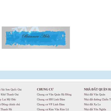
CHUNG CƯ
NHÀ ĐẤT QUẬN H
á Sài Sơn Quốc Oai
ự Khê Thanh Oai
Chung cư Văn Quán Hà Đông
Nhà đất Văn Quán
uy Lai Mỹ Đức
Chung cư HH Linh Đàm
Nhà đất đường Chiến 
à Đông chính chủ
Chung cư VP Linh Đàm
Nhà đất Xa La
ị Thanh Hà
Chung cư Kim Văn Kim Lũ
Nhà đất Yên Nghĩa