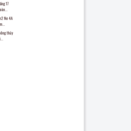
ầng 17
oàn...
m2 Nơ 4A
m...
hông thủy
...