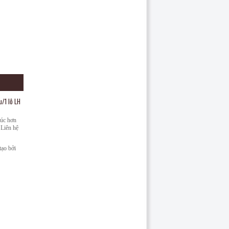
u/1 lô LH
húc hơn
 Liên hệ
ạo bởi