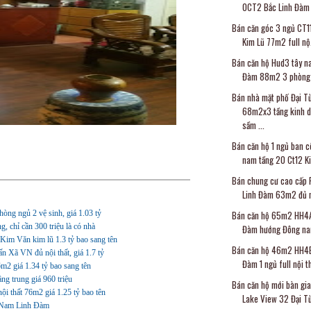
OCT2 Bắc Linh Đàm 
Bán căn góc 3 ngủ CT1
Kim Lũ 77m2 full nộ.
Bán căn hộ Hud3 tây n
Đàm 88m2 3 phòng n
Bán nhà mặt phố Đại T
68m2x3 tầng kinh 
sầm ...
Bán căn hộ 1 ngủ ban 
nam tầng 20 Ct12 Ki.
Bán chung cư cao cấp
Linh Đàm 63m2 đủ nộ
òng ngủ 2 vệ sinh, giá 1.03 tỷ
Bán căn hộ 65m2 HH4A
, chỉ cần 300 triệu là có nhà
Đàm hướng Đông nam 
 Kim Văn kim lũ 1.3 tỷ bao sang tên
Bán căn hộ 46m2 HH4B
 Xã VN đủ nội thất, giá 1.7 tỷ
Đàm 1 ngủ full nội th
2 giá 1.34 tỷ bao sang tên
g trung giá 960 triệu
Bán căn hộ mới bàn gi
i thất 76m2 giá 1.25 tỷ bao tên
Lake View 32 Đại Từ
 Nam Linh Đàm