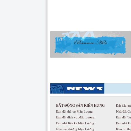
BẤT ĐỘNG SẢN KIẾN HƯNG
Đất đấu gi
Bán đất thổ cư Mậu Lương
Nhà đất C
Bán đất dịch vụ Mậu Lương
Bán đất T
Bán nhà liền kề Mậu Lương
Bán nhà H
Nhà mặt đường Mậu Lương
Khu đô th