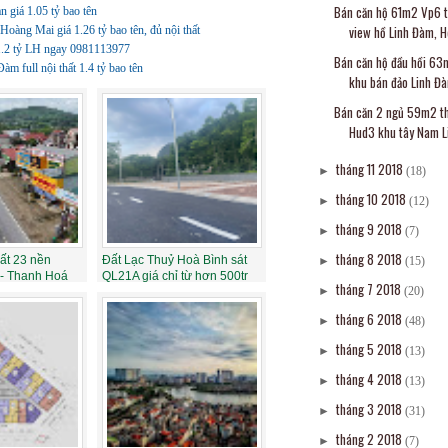
Bán căn hộ 61m2 Vp6 t
 giá 1.05 tỷ bao tên
view hồ Linh Đàm, H
àng Mai giá 1.26 tỷ bao tên, đủ nội thất
 1.2 tỷ LH ngay 0981113977
Bán căn hộ đầu hồi 63
 full nội thất 1.4 tỷ bao tên
khu bán đảo Linh Đà
Bán căn 2 ngủ 59m2 t
Hud3 khu tây Nam Li
tháng 11 2018
►
(18)
tháng 10 2018
►
(12)
tháng 9 2018
►
(7)
tháng 8 2018
ất 23 nền
Đất Lạc Thuỷ Hoà Bình sát
►
(15)
- Thanh Hoá
QL21A giá chỉ từ hơn 500tr
tháng 7 2018
►
(20)
tháng 6 2018
►
(48)
tháng 5 2018
►
(13)
tháng 4 2018
►
(13)
tháng 3 2018
►
(31)
tháng 2 2018
►
(7)