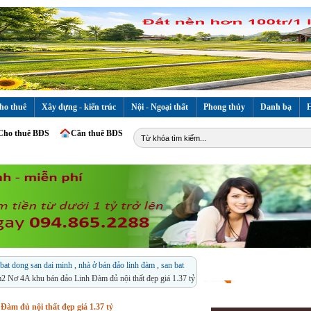
ho thuê
Xây dựng - kiến trúc
Nội - Ngoại thất
Phong thủy
Danh bạ
H
Cho thuê BĐS
Cần thuê BĐS
bat dong san dai minh
,
nhà ở bán đảo linh đàm
,
san bat
2 Nơ 4A khu bán đảo Linh Đàm đủ nội thất đẹp giá 1.37 tỷ
àm đủ nội thất đẹp giá 1.37 tỷ