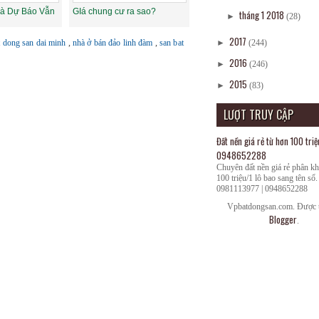
hà Dự Báo Vẫn
GIá chung cư ra sao?
tháng 1 2018
►
(28)
2017
t dong san dai minh
,
nhà ở bán đảo linh đàm
,
san bat
►
(244)
2016
►
(246)
2015
►
(83)
LƯỢT TRUY CẬP
Đất nền giá rẻ từ hơn 100 triệ
0948652288
Chuyên đất nền giá rẻ phân k
100 triệu/1 lô bao sang tên sổ.
0981113977 | 0948652288
Vpbatdongsan.com. Được t
Blogger
.