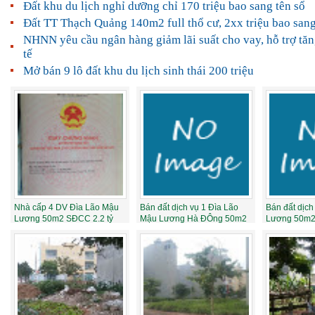
Đất khu du lịch nghỉ dưỡng chỉ 170 triệu bao sang tên sổ
Đất TT Thạch Quảng 140m2 full thổ cư, 2xx triệu bao sang
NHNN yêu cầu ngân hàng giảm lãi suất cho vay, hỗ trợ tăn
tế
Mở bán 9 lô đất khu du lịch sinh thái 200 triệu
Nhà cấp 4 DV Đìa Lão Mậu
Bán đất dịch vụ 1 Đìa Lão
Bán đất dịch
Lương 50m2 SĐCC 2.2 tỷ
Mậu Lương Hà ĐÔng 50m2
Lương 50m2
ô góc 2 mặt...
quay sang...