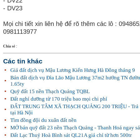
- DV22
- DV23
Mọi chi tiết xin liên hệ để rõ thêm các lô : 09486
0981113977
:
Chia sẻ
Các tin khác
Giá đất dịch vụ Mậu Lương Kiến Hưng Hà Đông tháng 9
Bán đất dịch vụ Đìa Lão Mậu Lương 37m2 hướng TN đườn
1.65ty
Quỹ đất 15 nền Thạch Quảng TQBL
Đất nghỉ dưỡng từ 170 triệu bao mọi chi phí
ĐẤT TRUNG TÂM XÃ THẠCH QUẢNG 200 TRIỆU - Trả t
tại Hà Nội
Tìm đồng đội du xuân đất nền
MỞ bán quỹ đất 23 nền Thạch Quảng - Thanh Hoá ngay s
Đất Lạc Thuỷ Hoà Bình sát QL21A giá chỉ từ hơn 500tr