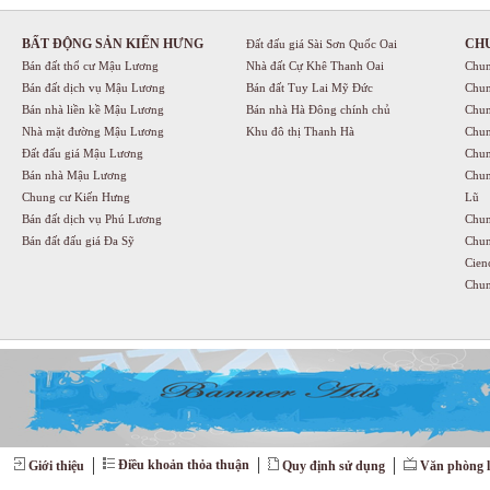
BẤT ĐỘNG SẢN KIẾN HƯNG
CH
Đất đấu giá Sài Sơn Quốc Oai
Bán đất thổ cư Mậu Lương
Nhà đất Cự Khê Thanh Oai
Chun
Bán đất dịch vụ Mậu Lương
Bán đất Tuy Lai Mỹ Đức
Chun
Bán nhà liền kề Mậu Lương
Bán nhà Hà Đông chính chủ
Chun
Nhà mặt đường Mậu Lương
Khu đô thị Thanh Hà
Chun
Đất đấu giá Mậu Lương
Chun
Bán nhà Mậu Lương
Chun
Chung cư Kiến Hưng
Lũ
Bán đất dịch vụ Phú Lương
Chun
Bán đất đấu giá Đa Sỹ
Chun
Cien
Chun
Điều khoản thỏa thuận
Giới thiệu
Quy định sử dụng
Văn phòng l