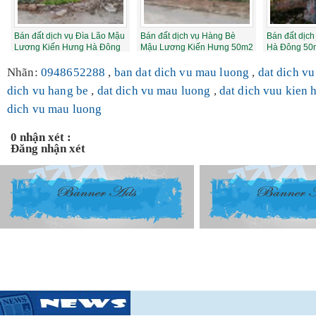
Bán đất dịch vụ Đìa Lão Mậu
Bán đất dịch vụ Hàng Bè
Bán đất dịc
Lương Kiến Hưng Hà Đông
Mậu Lương Kiến Hưng 50m2
Hà Đông 50
50m2 đườ...
đường 18.5m
Nam 2.1 tỷ
Nhãn:
0948652288
,
ban dat dich vu mau luong
,
dat dich vu
dich vu hang be
,
dat dich vu mau luong
,
dat dich vuu kien
dich vu mau luong
0 nhận xét :
Đăng nhận xét