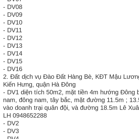
- DV08
- DV09
- DV10
- DV11
- DV12
- DV13
- DV14
- DV15
- DV16
2. Đất dịch vụ Đào Đất Hàng Bè, KĐT Mậu Lươ
Kiến Hưng, quận Hà Đông
- DV1 diện tích 50m2, mặt tiền 4m hướng Đông b
nam, đông nam, tây bắc, mặt đường 11.5m ; 13
vào doanh trại quân đội, và đường 18.5m Lê Xuâ
LH 0948652288
- DV2
- DV3
- DV4