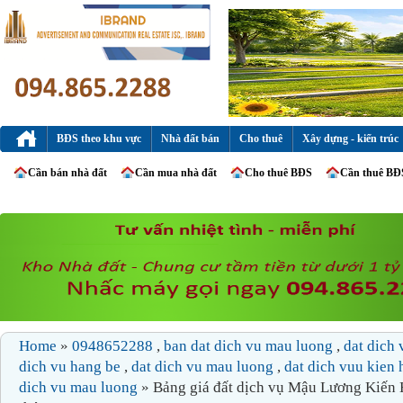
BĐS theo khu vực
Nhà đất bán
Cho thuê
Xây dựng - kiến trúc
Cần bán nhà đất
Cần mua nhà đất
Cho thuê BĐS
Cần thuê BĐ
Home
»
0948652288
,
ban dat dich vu mau luong
,
dat dich 
dich vu hang be
,
dat dich vu mau luong
,
dat dich vuu kien
dich vu mau luong
» Bảng giá đất dịch vụ Mậu Lương Kiến