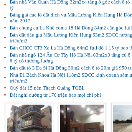
Bán nhà Văn Quán Hà Đông 32m2x4 tầng ô góc cách ô tô 
tỷ
Bảng giá các lô đất dịch vụ Mậu Lương Kiến Hưng Hà Đôn
năm 2017
Bán chung cư La Khê coma 18 Hà Đông 84m2 căn góc full 
Bán đất đấu giá Mậu Lương Kiến Hưng 63m2 SĐCC hướng
triệu/m2
Bán CHCC CT3 Xa La Hà Đông 64m2 full đồ 1.15 tỷ bao t
Bán nhà ngõ 124 Âu Cơ Tây Hồ Hà Nội 83m2x3 tầng cũ ô t
6 tỷ có thương lượng
Bán đất tổ 3 Đa Sĩ Hà Đông 30m2 cách ô tô 20m giá 950 tr
Nhà E1 Bách Khoa Hà Nội 118m2 SĐCC kinh doanh sầm uấ
triệu/m2
Quỹ đất 15 nền Thạch Quảng TQBL
Đất nghỉ dưỡng từ 170 triệu bao mọi chi phí