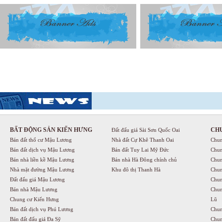
BẤT ĐỘNG SẢN KIẾN HƯNG
CH
Đất đấu giá Sài Sơn Quốc Oai
Bán đất thổ cư Mậu Lương
Nhà đất Cự Khê Thanh Oai
Chun
Bán đất dịch vụ Mậu Lương
Bán đất Tuy Lai Mỹ Đức
Chun
Bán nhà liền kề Mậu Lương
Bán nhà Hà Đông chính chủ
Chun
Nhà mặt đường Mậu Lương
Khu đô thị Thanh Hà
Chun
Đất đấu giá Mậu Lương
Chun
Bán nhà Mậu Lương
Chun
Chung cư Kiến Hưng
Lũ
Bán đất dịch vụ Phú Lương
Chun
Bán đất đấu giá Đa Sỹ
Chun