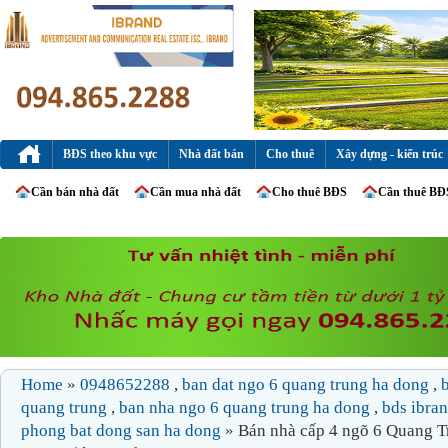
BĐS theo khu vực
Nhà đất bán
Cho thuê
Xây dựng - kiến trúc
Cần bán nhà đất
Cần mua nhà đất
Cho thuê BĐS
Cần thuê BĐ
Home
»
0948652288
,
ban dat ngo 6 quang trung ha dong
,
quang trung
,
ban nha ngo 6 quang trung ha dong
,
bds ibra
phong bat dong san ha dong
» Bán nhà cấp 4 ngõ 6 Quang 