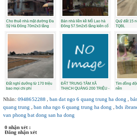
Cho thuê nhà mặt đường Đa
Bán nhà liền kề Mỗ Lao hà
Quỹ đất 15 
Sỹ Hà Đông 70m2x3 tầng
Đông 57.5m2x5 tầng kiên cố
TQBL
góc 2 mặt t...
mặt hồ ...
Đất nghỉ dưỡng từ 170 triệu
ĐẤT TRUNG TÂM XÃ
Tìm đồng đội
bao mọi chi phí
THẠCH QUẢNG 200 TRIỆU -
nền
Trả thẳng ngay sổ t...
Nhãn:
0948652288
,
ban dat ngo 6 quang trung ha dong
,
bá
quang trung
,
ban nha ngo 6 quang trung ha dong
,
bds ibra
van phong bat dong san ha dong
0 nhận xét :
Đăng nhận xét