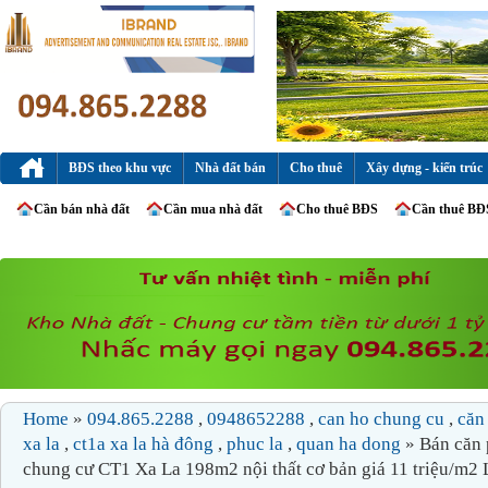
BĐS theo khu vực
Nhà đất bán
Cho thuê
Xây dựng - kiến trúc
Cần bán nhà đất
Cần mua nhà đất
Cho thuê BĐS
Cần thuê BĐ
Home
»
094.865.2288
,
0948652288
,
can ho chung cu
,
căn
xa la
,
ct1a xa la hà đông
,
phuc la
,
quan ha dong
» Bán căn
chung cư CT1 Xa La 198m2 nội thất cơ bản giá 11 triệu/m