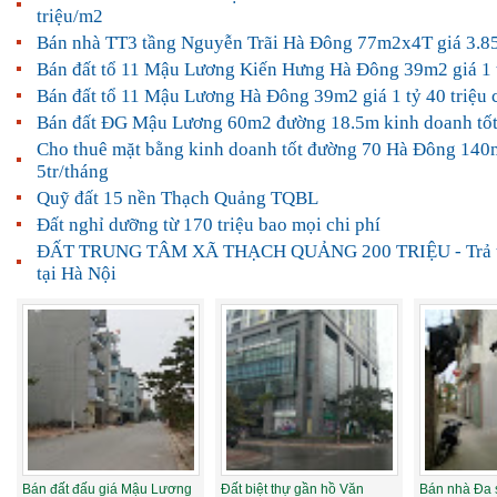
triệu/m2
Bán nhà TT3 tầng Nguyễn Trãi Hà Đông 77m2x4T giá 3.85
Bán đất tổ 11 Mậu Lương Kiến Hưng Hà Đông 39m2 giá 1 t
Bán đất tổ 11 Mậu Lương Hà Đông 39m2 giá 1 tỷ 40 triệu 
Bán đất ĐG Mậu Lương 60m2 đường 18.5m kinh doanh tốt
Cho thuê mặt bằng kinh doanh tốt đường 70 Hà Đông 140
5tr/tháng
Quỹ đất 15 nền Thạch Quảng TQBL
Đất nghỉ dưỡng từ 170 triệu bao mọi chi phí
ĐẤT TRUNG TÂM XÃ THẠCH QUẢNG 200 TRIỆU - Trả t
tại Hà Nội
Bán đất đấu giá Mậu Lương
Đất biệt thự gần hồ Văn
Bán nhà Đa