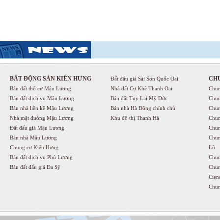
BẤT ĐỘNG SẢN KIẾN HƯNG
CH
Đất đấu giá Sài Sơn Quốc Oai
Bán đất thổ cư Mậu Lương
Nhà đất Cự Khê Thanh Oai
Chun
Bán đất dịch vụ Mậu Lương
Bán đất Tuy Lai Mỹ Đức
Chun
Bán nhà liền kề Mậu Lương
Bán nhà Hà Đông chính chủ
Chun
Nhà mặt đường Mậu Lương
Khu đô thị Thanh Hà
Chun
Đất đấu giá Mậu Lương
Chun
Bán nhà Mậu Lương
Chun
Chung cư Kiến Hưng
Lũ
Bán đất dịch vụ Phú Lương
Chun
Bán đất đấu giá Đa Sỹ
Chun
Cien
Chun