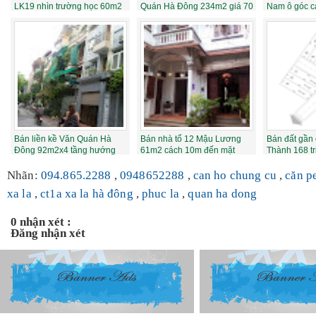
LK19 nhìn trường học 60m2
Quán Hà Đông 234m2 giá 70
Nam ô góc c
giá 43 t...
triệu/m2
1.08 tỷ
Bán liền kề Văn Quán Hà
Bán nhà tổ 12 Mậu Lương
Bán đất gần
Đông 92m2x4 tầng hướng
61m2 cách 10m đến mặt
Thành 168 tr
TN 5.5 tỷ
đường 1.95 tỷ
Nhãn:
094.865.2288
,
0948652288
,
can ho chung cu
,
căn p
xa la
,
ct1a xa la hà đông
,
phuc la
,
quan ha dong
0 nhận xét :
Đăng nhận xét