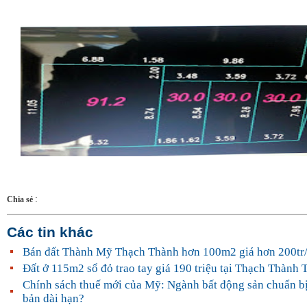
:
Chia sẻ
Các tin khác
Bán đất Thành Mỹ Thạch Thành hơn 100m2 giá hơn 200tr/
Đất ở 115m2 sổ đỏ trao tay giá 190 triệu tại Thạch Thành
Chính sách thuế mới của Mỹ: Ngành bất động sản chuẩn bị
bản dài hạn?