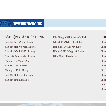
BẤT ĐỘNG SẢN KIẾN HƯNG
CH
Đất đấu giá Sài Sơn Quốc Oai
Bán đất thổ cư Mậu Lương
Nhà đất Cự Khê Thanh Oai
Chun
Bán đất dịch vụ Mậu Lương
Bán đất Tuy Lai Mỹ Đức
Chun
Bán nhà liền kề Mậu Lương
Bán nhà Hà Đông chính chủ
Chun
Nhà mặt đường Mậu Lương
Khu đô thị Thanh Hà
Chun
Đất đấu giá Mậu Lương
Chun
Bán nhà Mậu Lương
Chun
Chung cư Kiến Hưng
Lũ
Bán đất dịch vụ Phú Lương
Chun
Bán đất đấu giá Đa Sỹ
Chun
Cien
Chun