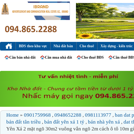
BĐS theo khu vực
Nhà đất bán
Cho thuê
Xây dựng - kiến trúc
Cần bán nhà đất
Cần mua nhà đất
Cho thuê BĐS
Cần thuê BĐ
Home
»
0901759968
,
0948652288
,
0981113977
,
ban dat 
bán đất tân triều
,
bán đất yên xá 1 tỷ
,
bán nhà yên xá
,
dat 
Yên Xá 2 mặt ngõ 30m2 vuông vắn ngõ 2m cách ô tô 10m gi