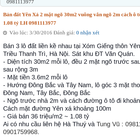
0981113977
Bán đất Yên Xá 2 mặt ngõ 30m2 vuông vắn ngõ 2m cách ô t
1.08 tỷ LH 0981113977
Vào lúc: 3/30/2016 Đánh giá:
0 nhận xét
Bán 3 lô đất liền kề nhau tại Xóm Giếng thôn Yê
Triều Thanh Trì, Hà Nội. Sát khu ĐT Văn Quán.
- Diện tích 30m2 mỗi lô, đều 2 mặt ngõ trước sa
sau rộng 3m
- Mặt tiền 3.6m2 mỗi lô
- Hướng Đông Bắc và Tây Nam, lô góc 3 mặt th
Đông Nam, Tây Bắc, Đông Bắc
- Ngõ trước nhà 2m và cách đường ô tô đi khoả
Cách mặt đường Yên xá khoảng 100m
- Giá bán 36 triệu/m2 ~ 1.08 tỷ
Ai có nhu cầu liên hệ Hà Thuý và
Tung Vũ : 0981
0901759968
.