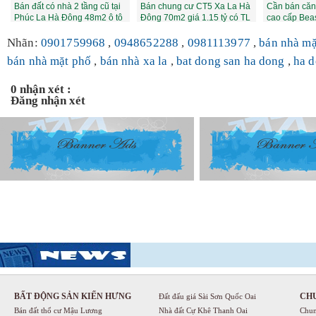
Bán đất có nhà 2 tầng cũ tại
Bán chung cư CT5 Xa La Hà
Cần bán căn
Phúc La Hà Đông 48m2 ô tô
Đông 70m2 giá 1.15 tỷ có TL
cao cấp Beas
vào n...
094865...
thất, că...
Nhãn:
0901759968
,
0948652288
,
0981113977
,
bán nhà mặ
bán nhà mặt phố
,
bán nhà xa la
,
bat dong san ha dong
,
ha 
0 nhận xét :
Đăng nhận xét
BẤT ĐỘNG SẢN KIẾN HƯNG
CH
Đất đấu giá Sài Sơn Quốc Oai
Bán đất thổ cư Mậu Lương
Nhà đất Cự Khê Thanh Oai
Chun