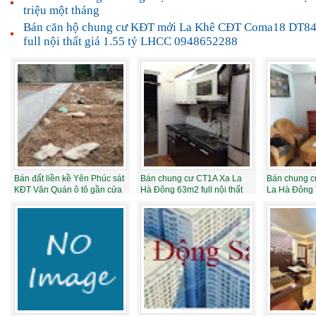
triệu một tháng
Bán căn hộ chung cư KĐT mới La Khê CĐT Coma18 DT84
full nội thất giá 1.55 tỷ LHCC 0948652288
Bán đất liền kề Yên Phúc sát
Bán chung cư CT1A Xa La
Bán chung c
KĐT Văn Quán ô tô gần cửa
Hà Đông 63m2 full nội thất
La Hà Đông 
35m2 ...
1.06 tỷ
nội thất...