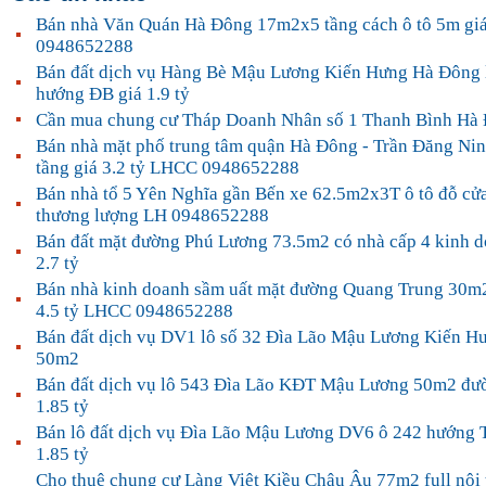
Bán nhà Văn Quán Hà Đông 17m2x5 tầng cách ô tô 5m giá
0948652288
Bán đất dịch vụ Hàng Bè Mậu Lương Kiến Hưng Hà Đông 
hướng ĐB giá 1.9 tỷ
Cần mua chung cư Tháp Doanh Nhân số 1 Thanh Bình Hà
Bán nhà mặt phố trung tâm quận Hà Đông - Trần Đăng N
tầng giá 3.2 tỷ LHCC 0948652288
Bán nhà tổ 5 Yên Nghĩa gần Bến xe 62.5m2x3T ô tô đỗ cửa 
thương lượng LH 0948652288
Bán đất mặt đường Phú Lương 73.5m2 có nhà cấp 4 kinh do
2.7 tỷ
Bán nhà kinh doanh sầm uất mặt đường Quang Trung 30m2
4.5 tỷ LHCC 0948652288
Bán đất dịch vụ DV1 lô số 32 Đìa Lão Mậu Lương Kiến 
50m2
Bán đất dịch vụ lô 543 Đìa Lão KĐT Mậu Lương 50m2 đư
1.85 tỷ
Bán lô đất dịch vụ Đìa Lão Mậu Lương DV6 ô 242 hướng 
1.85 tỷ
Cho thuê chung cư Làng Việt Kiều Châu Âu 77m2 full nội t