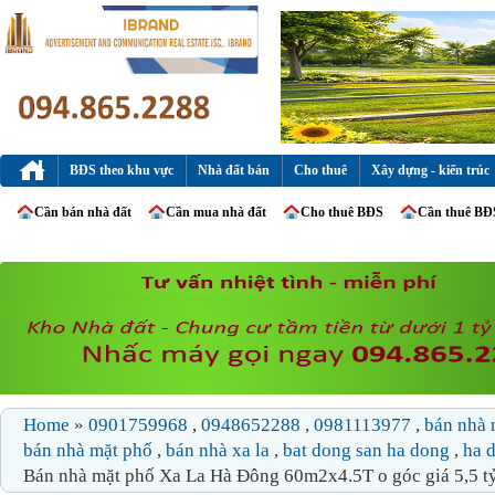
BĐS theo khu vực
Nhà đất bán
Cho thuê
Xây dựng - kiến trúc
Cần bán nhà đất
Cần mua nhà đất
Cho thuê BĐS
Cần thuê BĐ
Home
»
0901759968
,
0948652288
,
0981113977
,
bán nhà 
bán nhà mặt phố
,
bán nhà xa la
,
bat dong san ha dong
,
ha 
Bán nhà mặt phố Xa La Hà Đông 60m2x4.5T o góc giá 5,5 t