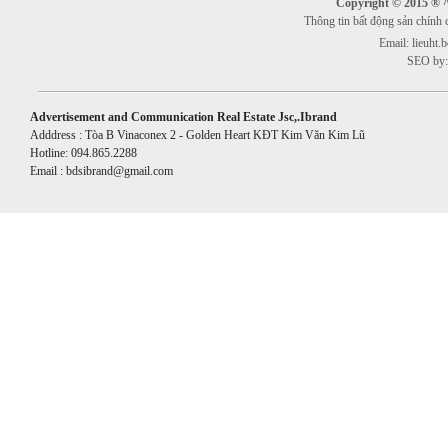
Copyright © 2015 ® ^^
Thông tin bất động sản chính
Email: lieuht
SEO by:
Advertisement and Communication Real Estate Jsc,.Ibrand
Adddress : Tòa B Vinaconex 2 - Golden Heart KĐT Kim Văn Kim Lũ
Hotline: 094.865.2288
Email : bdsibrand@gmail.com