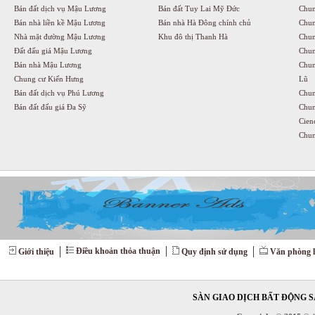
Bán đất dịch vụ Mậu Lương
Bán đất Tuy Lai Mỹ Đức
Chun
Bán nhà liền kề Mậu Lương
Bán nhà Hà Đông chính chủ
Chun
Nhà mặt đường Mậu Lương
Khu đô thị Thanh Hà
Chun
Đất đấu giá Mậu Lương
Chun
Bán nhà Mậu Lương
Chun
Chung cư Kiến Hưng
Lũ
Bán đất dịch vụ Phú Lương
Chun
Bán đất đấu giá Đa Sỹ
Chun
Cien
Chun
Điều khoản thỏa thuận
Giới thiệu
Quy định sử dụng
Văn phòng l
SÀN GIAO DỊCH BẤT ĐỘNG SẢ