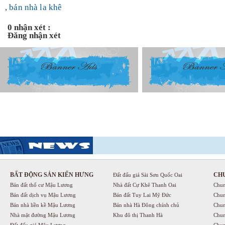
,
bán nhà la khê
0 nhận xét :
Đăng nhận xét
BẤT ĐỘNG SẢN KIẾN HƯNG
CH
Đất đấu giá Sài Sơn Quốc Oai
Bán đất thổ cư Mậu Lương
Nhà đất Cự Khê Thanh Oai
Chun
Bán đất dịch vụ Mậu Lương
Bán đất Tuy Lai Mỹ Đức
Chun
Bán nhà liền kề Mậu Lương
Bán nhà Hà Đông chính chủ
Chun
Nhà mặt đường Mậu Lương
Khu đô thị Thanh Hà
Chun