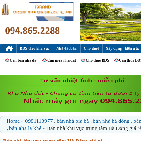
BĐS theo khu vực
Nhà đất bán
Cho thuê
Xây dựng - kiến trúc
Cần bán nhà đất
Cần mua nhà đất
Cho thuê BĐS
Cần thuê BĐ
Home
»
0981113977
,
bán nhà bia bà
,
bán nhà hà đông
,
bán
,
bán nhà la khê
» Bán nhà khu vực trung tâm Hà Đông giá r