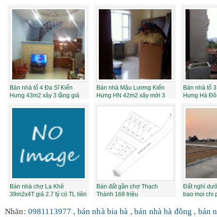
Bán nhà tổ 4 Đa Sĩ Kiến
Bán nhà Mậu Lương Kiến
Bán nhà tổ 3
Hưng 43m2 xây 3 tầng giá
Hưng HN 42m2 xây mới 3
Hưng Hà Đô
1.75 tỷ
tầng giá 1.55 ...
full nội thấ...
Bán nhà chợ La Khê
Bán đất gần chợ Thạch
Đất nghỉ dưỡ
39m2x4T giá 2.7 tỷ có TL liên
Thành 168 triệu
bao mọi chi 
hệ 09486522...
Nhãn:
0981113977
,
bán nhà bia bà
,
bán nhà hà đông
,
bán n