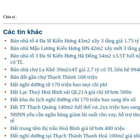
:
Chia sẻ
Các tin khác
Bán nhà tổ 4 Đa Sĩ Kiến Hưng 43m2 xây 3 tầng giá 1.75 tỷ
Bán nhà Mậu Lương Kiến Hưng HN 42m2 xây mới 3 tầng gi
Bán nhà tổ 3 Đa Sĩ Kiến Hưng Hà Đông 54m2 x3.5T full nội
có TL
Bán nhà chợ La Khê 39m2x4T giá 2.7 tỷ có TL liên hệ 09
Bán đất gần chợ Thạch Thành 168 triệu
Đất nghỉ dưỡng từ 170 triệu bao mọi chi phí
Đất Lạc Thuỷ Hoà Bình sát QL21A giá chỉ từ hơn 500tr
Đất khu du lịch nghỉ dưỡng chỉ 170 triệu bao sang tên sổ
Đất TT Thạch Quảng 140m2 full thổ cư, 2xx triệu bao sang
NHNN yêu cầu ngân hàng giảm lãi suất cho vay, hỗ trợ tăn
tế
Đất trung tâm thị trấn Hoà Bình giá từ hơn 400 triệu
Đất nghỉ dưỡng tại Thạch Thành Thanh Hoá 100m2 giá nhỉ