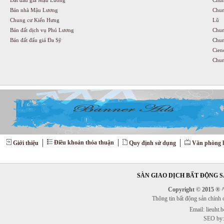
Đất đấu giá Mậu Lương
Chun
Bán nhà Mậu Lương
Chun
Chung cư Kiến Hưng
Lũ
Bán đất dịch vụ Phú Lương
Chun
Bán đất đấu giá Đa Sỹ
Chun
Cien
Chun
Điều khoản thỏa thuận
Giới thiệu
Quy định sử dụng
Văn phòng l
SÀN GIAO DỊCH BẤT ĐỘNG SẢ
Copyright © 2015 ® ^^
Thông tin bất động sản chính
Email: lieuht
SEO by: