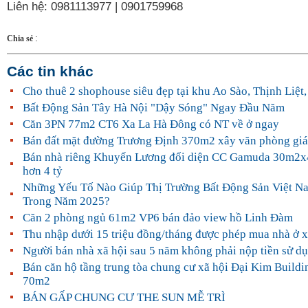
Liên hệ: 0981113977 | 0901759968
:
Chia sẻ
Các tin khác
Cho thuê 2 shophouse siêu đẹp tại khu Ao Sào, Thịnh Liệt
Bất Động Sản Tây Hà Nội "Dậy Sóng" Ngay Đầu Năm
Căn 3PN 77m2 CT6 Xa La Hà Đông có NT về ở ngay
Bán đất mặt đường Trương Định 370m2 xây văn phòng giá
Bán nhà riêng Khuyến Lương đối diện CC Gamuda 30m2x4
hơn 4 tỷ
Những Yếu Tố Nào Giúp Thị Trường Bất Động Sản Việt N
Trong Năm 2025?
Căn 2 phòng ngủ 61m2 VP6 bán đảo view hồ Linh Đàm
Thu nhập dưới 15 triệu đồng/tháng được phép mua nhà ở x
Người bán nhà xã hội sau 5 năm không phải nộp tiền sử dụ
Bán căn hộ tầng trung tòa chung cư xã hội Đại Kim Build
70m2
BÁN GẤP CHUNG CƯ THE SUN MỄ TRÌ