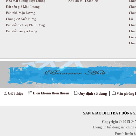
Nhà mặt đường Mậu Lương
Khu đô thị Thanh Hà
Chun
Đất đấu giá Mậu Lương
Chun
Bán nhà Mậu Lương
Chun
Chung cư Kiến Hưng
Lũ
Bán đất dịch vụ Phú Lương
Chun
Bán đất đấu giá Đa Sỹ
Chun
Cien
Chun
Điều khoản thỏa thuận
Giới thiệu
Quy định sử dụng
Văn phòng l
SÀN GIAO DỊCH BẤT ĐỘNG SẢ
Copyright © 2015 ® ^^
Thông tin bất động sản chính
Email: lieuht