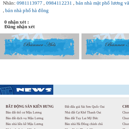
Nhãn:
0981113977
,
0984112231
,
bán nhà mặt phố lương v
,
bán nhà phố hà đông
0 nhận xét :
Đăng nhận xét
BẤT ĐỘNG SẢN KIẾN HƯNG
CH
Đất đấu giá Sài Sơn Quốc Oai
Bán đất thổ cư Mậu Lương
Nhà đất Cự Khê Thanh Oai
Chun
Bán đất dịch vụ Mậu Lương
Bán đất Tuy Lai Mỹ Đức
Chun
Bán nhà liền kề Mậu Lương
Bán nhà Hà Đông chính chủ
Chun