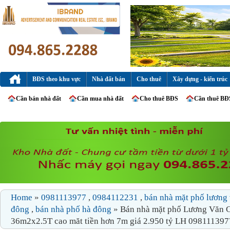
BĐS theo khu vực
Nhà đất bán
Cho thuê
Xây dựng - kiến trúc
Cần bán nhà đất
Cần mua nhà đất
Cho thuê BĐS
Cần thuê BĐ
Home
»
0981113977
,
0984112231
,
bán nhà mặt phố lương 
đông
,
bán nhà phố hà đông
» Bán nhà mặt phố Lương Văn 
36m2x2.5T cao măt tiền hơn 7m giá 2.950 tỷ LH 098111397