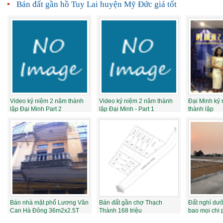
Bán đất gần hồ Tuy Lai huyện Mỹ Đức giá tốt
Video kỷ niệm 2 năm thành
Video kỷ niệm 2 năm thành
Đại Minh kỷ
lập Đại Minh Part 2
lập Đại Minh - Part 1
thành lập
Bán nhà mặt phố Lương Văn
Bán đất gần chợ Thạch
Đất nghỉ dưỡ
Can Hà Đông 36m2x2.5T
Thành 168 triệu
bao mọi chi 
cao măt tiền...